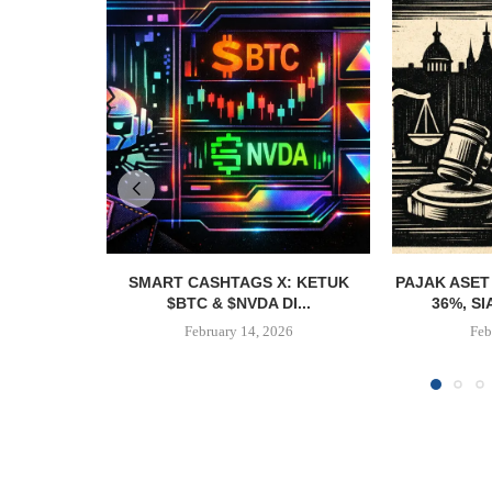
SMART CASHTAGS X: KETUK
PAJAK ASET
$BTC & $NVDA DI...
36%, SI
February 14, 2026
Feb