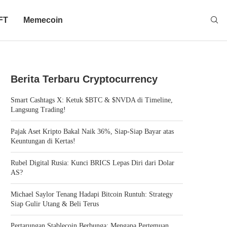
FT
Memecoin
Berita Terbaru Cryptocurrency
Smart Cashtags X: Ketuk $BTC & $NVDA di Timeline,
Langsung Trading!
Pajak Aset Kripto Bakal Naik 36%, Siap-Siap Bayar atas
Keuntungan di Kertas!
Rubel Digital Rusia: Kunci BRICS Lepas Diri dari Dolar
AS?
Michael Saylor Tenang Hadapi Bitcoin Runtuh: Strategy
Siap Gulir Utang & Beli Terus
Pertarungan Stablecoin Berbunga: Mengapa Pertemuan