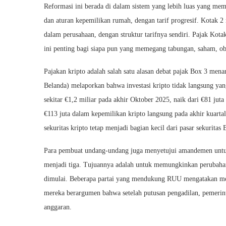
Reformasi ini berada di dalam sistem yang lebih luas yang me
dan aturan kepemilikan rumah, dengan tarif progresif. Kotak 
dalam perusahaan, dengan struktur tarifnya sendiri. Pajak Kota
ini penting bagi siapa pun yang memegang tabungan, saham, obl
Pajakan kripto adalah salah satu alasan debat pajak Box 3 menar
Belanda) melaporkan bahwa investasi kripto tidak langsung ya
sekitar €1,2 miliar pada akhir Oktober 2025, naik dari €81 ju
€113 juta dalam kepemilikan kripto langsung pada akhir kuarta
sekuritas kripto tetap menjadi bagian kecil dari pasar sekuritas 
Para pembuat undang-undang juga menyetujui amandemen untuk
menjadi tiga. Tujuannya adalah untuk memungkinkan perubahan
dimulai. Beberapa partai yang mendukung RUU mengatakan mere
mereka berargumen bahwa setelah putusan pengadilan, pemer
anggaran.