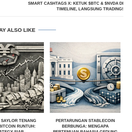
SMART CASHTAGS X: KETUK $BTC & $NVDA DI
TIMELINE, LANGSUNG TRADING!
AY ALSO LIKE
 SAYLOR TENANG
PERTARUNGAN STABLECOIN
E
BITCOIN RUNTUH:
BERBUNGA: MENGAPA
TEGY SIAP...
PERTEMUAN RAHASIA GEDUNG