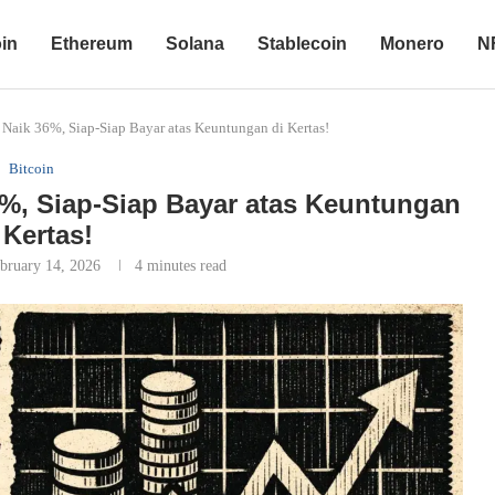
oin
Ethereum
Solana
Stablecoin
Monero
N
 Naik 36%, Siap-Siap Bayar atas Keuntungan di Kertas!
Bitcoin
6%, Siap-Siap Bayar atas Keuntungan
 Kertas!
bruary 14, 2026
4 minutes read