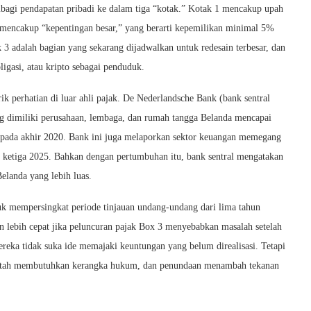
mbagi pendapatan pribadi ke dalam tiga “kotak.” Kotak 1 mencakup upah
2 mencakup “kepentingan besar,” yang berarti kepemilikan minimal 5%
k 3 adalah bagian yang sekarang dijadwalkan untuk redesain terbesar, dan
igasi, atau kripto sebagai penduduk.
ik perhatian di luar ahli pajak. De Nederlandsche Bank (bank sentral
ng dimiliki perusahaan, lembaga, dan rumah tangga Belanda mencapai
ta pada akhir 2020. Bank ini juga melaporkan sektor keuangan memegang
l ketiga 2025. Bahkan dengan pertumbuhan itu, bank sentral mengatakan
Belanda yang lebih luas.
 mempersingkat periode tinjauan undang-undang dari lima tahun
 lebih cepat jika peluncuran pajak Box 3 menyebabkan masalah setelah
ka tidak suka ide memajaki keuntungan yang belum direalisasi. Tetapi
intah membutuhkan kerangka hukum, dan penundaan menambah tekanan