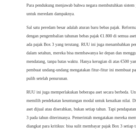
Para pendukung menjawab bahwa negara membutuhkan sistem 
untuk meredam dampaknya.
Sal satu peredam besar adalah aturan baru bebas pajak. Refor
dengan pengembalian tahunan bebas pajak €1.800 di semua aset 
ada pajak Box 3 yang terutang. RUU ini juga menambahkan pem
dalam setahun, mereka bisa membawanya ke depan dan menggu
mendatang, tanpa batas waktu. Hanya kerugian di atas €500 yan
pembuat undang-undang mengatakan fitur-fitur ini membuat paj
pulih setelah penurunan.
RUU ini juga memperlakukan beberapa aset secara berbeda. Unt
memilih pendekatan keuntungan modal untuk kenaikan nilai. Di 
aset dijual atau diserahkan, bukan setiap tahun. Tapi pendapatan 
3 pada tahun diterimanya. Pemerintah mengatakan mereka memili
diangkat para kritikus: bisa sulit membayar pajak Box 3 setiap t