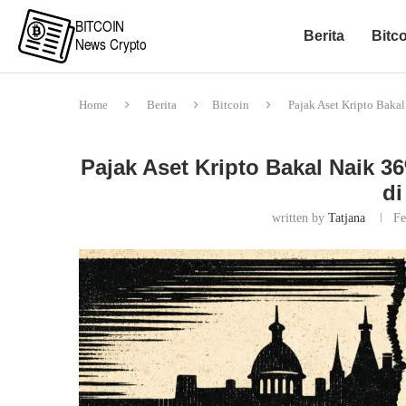
Berita
Bitc
Home
Berita
Bitcoin
Pajak Aset Kripto Bakal
Pajak Aset Kripto Bakal Naik 3
di
written by
Tatjana
Fe