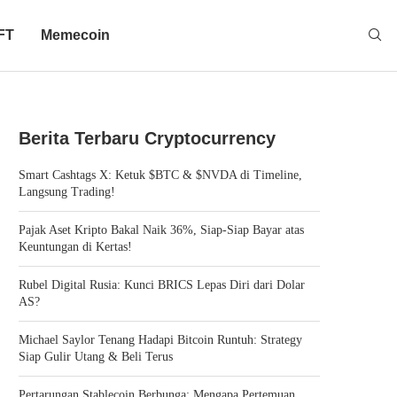
FT
Memecoin
Berita Terbaru Cryptocurrency
Smart Cashtags X: Ketuk $BTC & $NVDA di Timeline,
Langsung Trading!
Pajak Aset Kripto Bakal Naik 36%, Siap-Siap Bayar atas
Keuntungan di Kertas!
Rubel Digital Rusia: Kunci BRICS Lepas Diri dari Dolar
AS?
Michael Saylor Tenang Hadapi Bitcoin Runtuh: Strategy
Siap Gulir Utang & Beli Terus
Pertarungan Stablecoin Berbunga: Mengapa Pertemuan