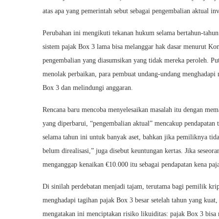
atas apa yang pemerintah sebut sebagai pengembalian aktual inv
Perubahan ini mengikuti tekanan hukum selama bertahun-ta
sistem pajak Box 3 lama bisa melanggar hak dasar menurut Ko
pengembalian yang diasumsikan yang tidak mereka peroleh. Pu
menolak perbaikan, para pembuat undang-undang menghadapi 
Box 3 dan melindungi anggaran.
Rencana baru mencoba menyelesaikan masalah itu dengan memaj
yang diperbarui, “pengembalian aktual” mencakup pendapatan tu
selama tahun ini untuk banyak aset, bahkan jika pemiliknya ti
belum direalisasi,” juga disebut keuntungan kertas. Jika sese
menganggap kenaikan €10.000 itu sebagai pendapatan kena paja
Di sinilah perdebatan menjadi tajam, terutama bagi pemilik kri
menghadapi tagihan pajak Box 3 besar setelah tahun yang kuat,
mengatakan ini menciptakan risiko likuiditas: pajak Box 3 bis