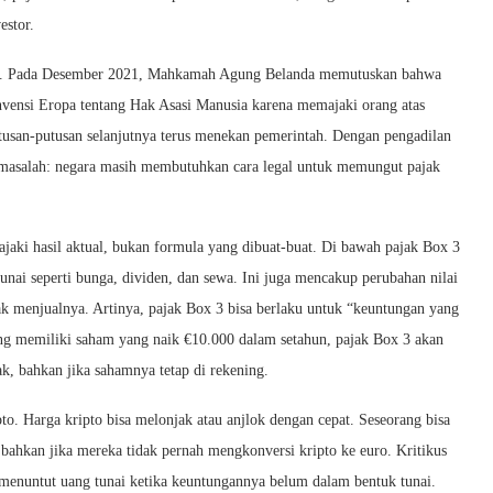
estor.
hun. Pada Desember 2021, Mahkamah Agung Belanda memutuskan bahwa
nvensi Eropa tentang Hak Asasi Manusia karena memajaki orang atas
tusan-putusan selanjutnya terus menekan pemerintah. Dengan pengadilan
masalah: negara masih membutuhkan cara legal untuk memungut pajak
aki hasil aktual, bukan formula yang dibuat-buat. Di bawah pajak Box 3
nai seperti bunga, dividen, dan sewa. Ini juga mencakup perubahan nilai
dak menjualnya. Artinya, pajak Box 3 bisa berlaku untuk “keuntungan yang
orang memiliki saham yang naik €10.000 dalam setahun, pajak Box 3 akan
k, bahkan jika sahamnya tetap di rekening.
pto. Harga kripto bisa melonjak atau anjlok dengan cepat. Seseorang bisa
 bahkan jika mereka tidak pernah mengkonversi kripto ke euro. Kritikus
a menuntut uang tunai ketika keuntungannya belum dalam bentuk tunai.