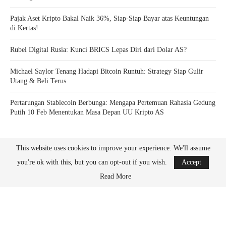
Pajak Aset Kripto Bakal Naik 36%, Siap-Siap Bayar atas Keuntungan
di Kertas!
Rubel Digital Rusia: Kunci BRICS Lepas Diri dari Dolar AS?
Michael Saylor Tenang Hadapi Bitcoin Runtuh: Strategy Siap Gulir
Utang & Beli Terus
Pertarungan Stablecoin Berbunga: Mengapa Pertemuan Rahasia Gedung
Putih 10 Feb Menentukan Masa Depan UU Kripto AS
This website uses cookies to improve your experience. We'll assume
you're ok with this, but you can opt-out if you wish.
Accept
Read More
Bitcoin News Crypto is the leader in news and information on cryptocurrency, digital
assets and the future of money. Bitcoin News Crypto is here to help you with learning
the latest crypto news and bitcoin news.
BACK TO TOP