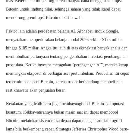
luas. Keterkaitan ini penting karena banyak dana menggunakan opsi
Bitcoin untuk lindung nilai, sehingga saham yang tidak stabil dapat
mendorong premi opsi Bitcoin di sisi bawah.
Faktor lain adalah perdebatan belanja AI. Alphabet, induk Google,
menyatakan memperkirakan belanja modal 2026 sekitar $175 miliar
hingga $185 miliar. Angka itu jauh di atas ekspektasi banyak analis dan
menimbulkan pertanyaan tentang pengembalian investasi pembangunan
pusat data. Ketika investor meragukan “perdagangan AI”, mereka kerap
memangkas eksposur di berbagai aset pertumbuhan. Perubahan itu cepat
tercermin pada opsi Bitcoin, karena trader berbondong membeli put
saat khawatir akan penjualan besar.
Ketakutan yang lebih baru juga membayangi opsi Bitcoin: komputasi
kuantum. Kekhawatirannya bukan mesin saat ini dapat membobol
Bitcoin, melainkan sistem masa depan dapat mengancam kriptografi
lama bila berkembang cepat. Strategis Jefferies Christopher Wood baru-