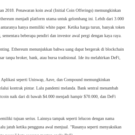
dan 2018. Penawaran koin awal (Initial Coin Offerings) memungkinkan
thereum menjadi platform utama untuk gelombang ini. Lebih dari 3.000
antaranya hanya memiliki white paper. Ketika harga turun, banyak token
, sementara beberapa pendiri dan investor awal pergi dengan kaya raya.
penting. Ethereum menunjukkan bahwa uang dapat bergerak di blockchain
 tanpa broker, bank, atau bursa tradisional. Ide itu melahirkan DeFi,
o. Aplikasi seperti Uniswap, Aave, dan Compound memungkinkan
ui kontrak pintar. Lalu pandemi melanda. Bank sentral menambah
itcoin naik dari di bawah $4.000 menjadi hampir $70.000, dan DeFi
miliki tujuan serius. Lainnya tampak seperti lelucon dengan nama
 lalu jatuh ketika pengguna awal menjual. “Rasanya seperti menyaksikan