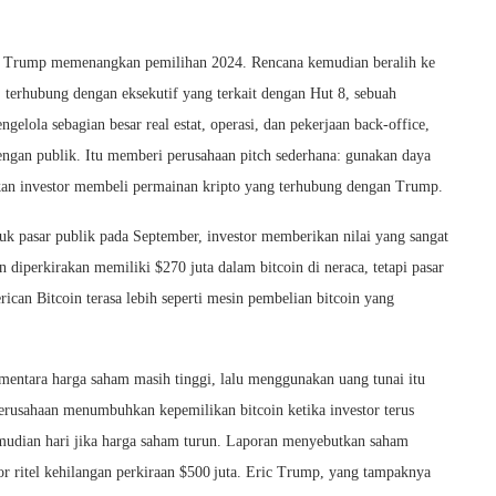
ald Trump memenangkan pemilihan 2024. Rencana kemudian beralih ke
terhubung dengan eksekutif yang terkait dengan Hut 8, sebuah
elola sebagian besar real estat, operasi, dan pekerjaan back‑office,
ngan publik. Itu memberi perusahaan pitch sederhana: gunakan daya
kan investor membeli permainan kripto yang terhubung dengan Trump.
suk pasar publik pada September, investor memberikan nilai yang sangat
 diperkirakan memiliki $270 juta dalam bitcoin di neraca, tetapi pasar
ican Bitcoin terasa lebih seperti mesin pembelian bitcoin yang
mentara harga saham masih tinggi, lalu menggunakan uang tunai itu
erusahaan menumbuhkan kepemilikan bitcoin ketika investor terus
mudian hari jika harga saham turun. Laporan menyebutkan saham
r ritel kehilangan perkiraan $500 juta. Eric Trump, yang tampaknya