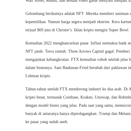
Wall Street, Reddit, dan sebuah video game menyatu menjadi sa
Gelombang berikutnya adalah NFT. Mereka memberi seniman da
kepemilikan. Namun harga segera menjadi ekstrim. Kera kartun, 
terjual $69 juta di Christie’s. Iklan kripto mengisi Super Bo
Kemudian 2022 menghancurkan pasar. Inflasi memaksa bank sen
NFT jatuh. Terra runtuh. Three Arrows Capital gagal. Pemberi
mengajukan kebangkrutan. FTX kemudian roboh setelah jelas 
dalam bisnisnya. Sam Bankman‑Fried berubah dari pahlawan in
Lehman kripto.
Tahun‑tahun setelah FTX mendorong industri ke dua arah. Di 
kripto besar, termasuk Coinbase, Kraken, Uniswap, dan Robinh
dengan model bisnis yang jelas. Pada saat yang sama, memecoin
banyak di antaranya hanya diperdagangkan. Trump dan Melan
ke pasar yang sudah aneh.