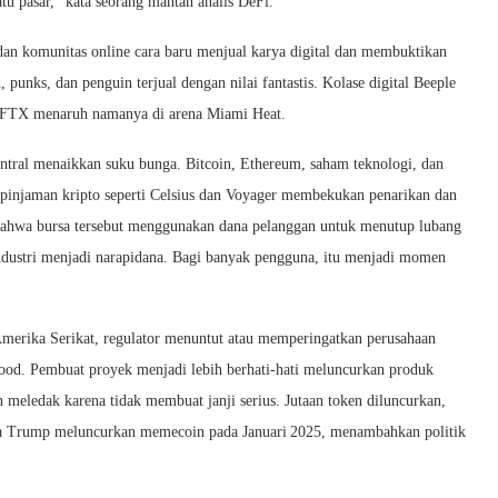
tu pasar,” kata seorang mantan analis DeFi.
n komunitas online cara baru menjual karya digital dan membuktikan
punks, dan penguin terjual dengan nilai fantastis. Kolase digital Beeple
wl. FTX menaruh namanya di arena Miami Heat.
tral menaikkan suku bunga. Bitcoin, Ethereum, saham teknologi, dan
 pinjaman kripto seperti Celsius dan Voyager membekukan penarikan dan
bahwa bursa tersebut menggunakan dana pelanggan untuk menutup lubang
dustri menjadi narapidana. Bagi banyak pengguna, itu menjadi momen
Amerika Serikat, regulator menuntut atau memperingatkan perusahaan
ood. Pembuat proyek menjadi lebih berhati‑hati meluncurkan produk
 meledak karena tidak membuat janji serius. Jutaan token diluncurkan,
ia Trump meluncurkan memecoin pada Januari 2025, menambahkan politik