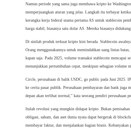
Namun periode yang sama juga membawa kripto ke Washington.
memperjuangkan aturan yang jelas. Langkah itu terbayar keti
kerangka kerja federal utama pertama AS untuk stablecoin pem
harga stabil, biasanya satu dolar AS. Mereka biasanya didukung
Di sinilah produk terkuat kripto kini berada. Stablecoin awalny
Orang menggunakannya untuk memindahkan uang lintas batas, 
kapan saja. Pada 2025, volume transaksi stablecoin mencapai se
menunjukkan pertumbuhan cepat, meskipun sebagian volume mas
Circle, perusahaan di balik USDC, go public pada Juni 2025. I
ke cerita pasar publik. Perusahaan pembayaran dan bank juga m
depan akan terlihat normal,” kata seorang pendiri perusahaan 
Itulah revolusi yang mungkin didapat kripto. Bukan pemisahan to
obligasi, saham, dan aset dunia nyata dapat bergerak di block
membayar faktur, dan menjalankan bagian bisnis. Kebanyakan 