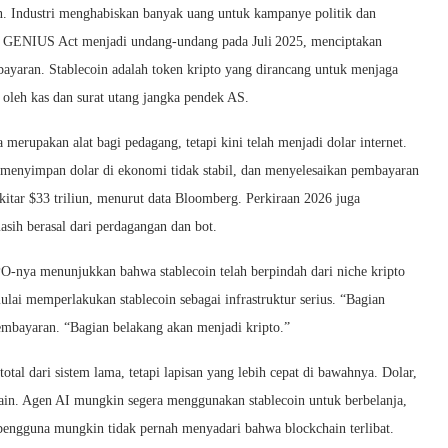
 Industri menghabiskan banyak uang untuk kampanye politik dan
ka GENIUS Act menjadi undang‑undang pada Juli 2025, menciptakan
bayaran. Stablecoin adalah token kripto yang dirancang untuk menjaga
 oleh kas dan surat utang jangka pendek AS.
a merupakan alat bagi pedagang, tetapi kini telah menjadi dolar internet.
menyimpan dolar di ekonomi tidak stabil, dan menyelesaikan pembayaran
kitar $33 triliun, menurut data Bloomberg. Perkiraan 2026 juga
ih berasal dari perdagangan dan bot.
PO‑nya menunjukkan bahwa stablecoin telah berpindah dari niche kripto
ulai memperlakukan stablecoin sebagai infrastruktur serius. “Bagian
pembayaran. “Bagian belakang akan menjadi kripto.”
tal dari sistem lama, tetapi lapisan yang lebih cepat di bawahnya. Dolar,
chain. Agen AI mungkin segera menggunakan stablecoin untuk berbelanja,
pengguna mungkin tidak pernah menyadari bahwa blockchain terlibat.