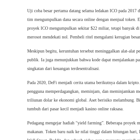
Uji coba besar pertama datang selama ledakan ICO pada 2017 
tim mengumpulkan dana secara online dengan menjual token. E
proyek ICO mengumpulkan sekitar $22 miliar, tetapi banyak di 
merosot mendekati nol. Pembeli ritel mengalami kerugian besar
Meskipun begitu, keruntuhan tersebut meninggalkan alat-alat 
publik. Ia juga menunjukkan bahwa kode dapat menjalankan pasar
singkatan dari keuangan terdesentralisasi.
Pada 2020, DeFi menjadi cerita utama berikutnya dalam kript
pengguna memperdagangkan, meminjam, dan meminjamkan melal
triliunan dolar ke ekonomi global. Aset berisiko melambung. B
tumbuh dari pasar kecil menjadi kasino online raksasa.
Pedagang mengejar hadiah “yield farming”. Beberapa proyek me
makanan. Token baru naik ke nilai tinggi dalam hitungan hari,