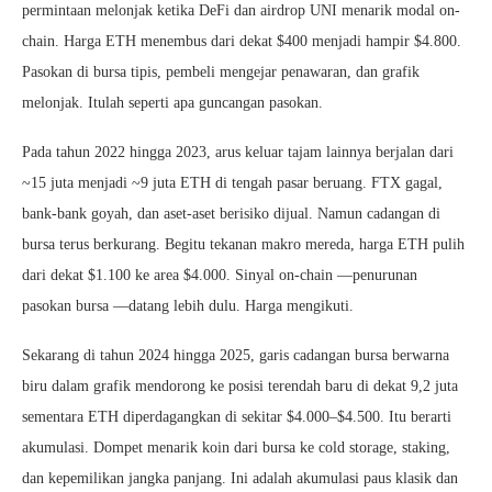
permintaan melonjak ketika DeFi dan airdrop UNI menarik modal on-
chain. Harga ETH menembus dari dekat $400 menjadi hampir $4.800.
Pasokan di bursa tipis, pembeli mengejar penawaran, dan grafik
melonjak. Itulah seperti apa guncangan pasokan.
Pada tahun 2022 hingga 2023, arus keluar tajam lainnya berjalan dari
~15 juta menjadi ~9 juta ETH di tengah pasar beruang. FTX gagal,
bank-bank goyah, dan aset-aset berisiko dijual. Namun cadangan di
bursa terus berkurang. Begitu tekanan makro mereda, harga ETH pulih
dari dekat $1.100 ke area $4.000. Sinyal on-chain —penurunan
pasokan bursa —datang lebih dulu. Harga mengikuti.
Sekarang di tahun 2024 hingga 2025, garis cadangan bursa berwarna
biru dalam grafik mendorong ke posisi terendah baru di dekat 9,2 juta
sementara ETH diperdagangkan di sekitar $4.000–$4.500. Itu berarti
akumulasi. Dompet menarik koin dari bursa ke cold storage, staking,
dan kepemilikan jangka panjang. Ini adalah akumulasi paus klasik dan