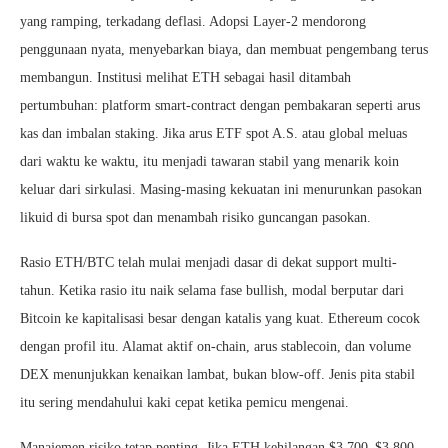
yang ramping, terkadang deflasi. Adopsi Layer-2 mendorong
penggunaan nyata, menyebarkan biaya, dan membuat pengembang terus
membangun. Institusi melihat ETH sebagai hasil ditambah
pertumbuhan: platform smart-contract dengan pembakaran seperti arus
kas dan imbalan staking. Jika arus ETF spot A.S. atau global meluas
dari waktu ke waktu, itu menjadi tawaran stabil yang menarik koin
keluar dari sirkulasi. Masing-masing kekuatan ini menurunkan pasokan
likuid di bursa spot dan menambah risiko guncangan pasokan.
Rasio ETH/BTC telah mulai menjadi dasar di dekat support multi-
tahun. Ketika rasio itu naik selama fase bullish, modal berputar dari
Bitcoin ke kapitalisasi besar dengan katalis yang kuat. Ethereum cocok
dengan profil itu. Alamat aktif on-chain, arus stablecoin, dan volume
DEX menunjukkan kenaikan lambat, bukan blow-off. Jenis pita stabil
itu sering mendahului kaki cepat ketika pemicu mengenai.
Manajemen risiko tetap penting. Jika ETH kehilangan $3.700–$3.800,