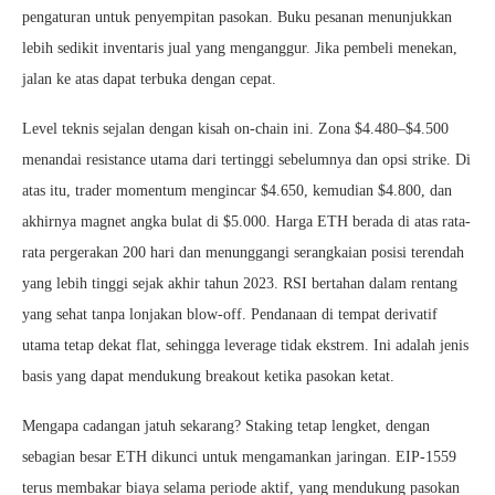
pengaturan untuk penyempitan pasokan. Buku pesanan menunjukkan
lebih sedikit inventaris jual yang menganggur. Jika pembeli menekan,
jalan ke atas dapat terbuka dengan cepat.
Level teknis sejalan dengan kisah on-chain ini. Zona $4.480–$4.500
menandai resistance utama dari tertinggi sebelumnya dan opsi strike. Di
atas itu, trader momentum mengincar $4.650, kemudian $4.800, dan
akhirnya magnet angka bulat di $5.000. Harga ETH berada di atas rata-
rata pergerakan 200 hari dan menunggangi serangkaian posisi terendah
yang lebih tinggi sejak akhir tahun 2023. RSI bertahan dalam rentang
yang sehat tanpa lonjakan blow-off. Pendanaan di tempat derivatif
utama tetap dekat flat, sehingga leverage tidak ekstrem. Ini adalah jenis
basis yang dapat mendukung breakout ketika pasokan ketat.
Mengapa cadangan jatuh sekarang? Staking tetap lengket, dengan
sebagian besar ETH dikunci untuk mengamankan jaringan. EIP-1559
terus membakar biaya selama periode aktif, yang mendukung pasokan