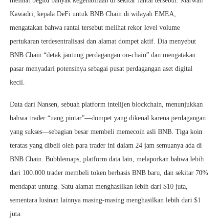
melihat begitu banyak kegembiraan di sekitar rantai tersebut. Marwan
Kawadri, kepala DeFi untuk BNB Chain di wilayah EMEA,
mengatakan bahwa rantai tersebut melihat rekor level volume
pertukaran terdesentralisasi dan alamat dompet aktif. Dia menyebut
BNB Chain “detak jantung perdagangan on-chain” dan mengatakan
pasar menyadari potensinya sebagai pusat perdagangan aset digital
kecil.
Data dari Nansen, sebuah platform intelijen blockchain, menunjukkan
bahwa trader “uang pintar”—dompet yang dikenal karena perdagangan
yang sukses—sebagian besar membeli memecoin asli BNB. Tiga koin
teratas yang dibeli oleh para trader ini dalam 24 jam semuanya ada di
BNB Chain. Bubblemaps, platform data lain, melaporkan bahwa lebih
dari 100.000 trader membeli token berbasis BNB baru, dan sekitar 70%
mendapat untung. Satu alamat menghasilkan lebih dari $10 juta,
sementara lusinan lainnya masing-masing menghasilkan lebih dari $1
juta.