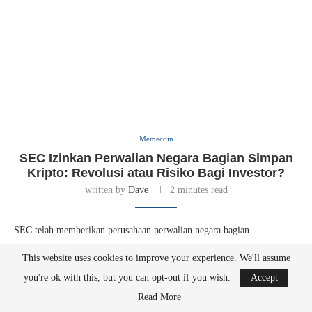
Memecoin
SEC Izinkan Perwalian Negara Bagian Simpan
Kripto: Revolusi atau Risiko Bagi Investor?
written by
Dave
2 minutes read
SEC telah memberikan perusahaan perwalian negara bagian
kemampuan untuk bertindak sebagai kustodian aset kripto berdasarkan
This website uses cookies to improve your experience. We'll assume
Undang-Undang Perusahaan Investasi dan Undang-Undang Penasihat
you're ok with this, but you can opt-out if you wish.
Accept
Investasi. Keputusan ini datang dalam bentuk surat tanpa tindakan, yang
Read More
berarti bahwa staf SEC tidak akan merekomendasikan penegakan