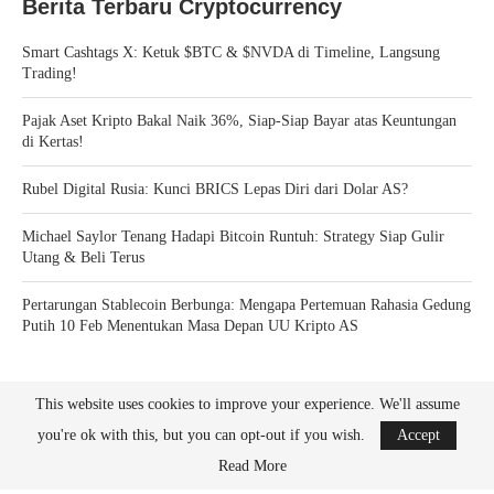
Berita Terbaru Cryptocurrency
Smart Cashtags X: Ketuk $BTC & $NVDA di Timeline, Langsung
Trading!
Pajak Aset Kripto Bakal Naik 36%, Siap-Siap Bayar atas Keuntungan
di Kertas!
Rubel Digital Rusia: Kunci BRICS Lepas Diri dari Dolar AS?
Michael Saylor Tenang Hadapi Bitcoin Runtuh: Strategy Siap Gulir
Utang & Beli Terus
Pertarungan Stablecoin Berbunga: Mengapa Pertemuan Rahasia Gedung
Putih 10 Feb Menentukan Masa Depan UU Kripto AS
This website uses cookies to improve your experience. We'll assume
you're ok with this, but you can opt-out if you wish.
Accept
Read More
Bitcoin News Crypto is the leader in news and information on cryptocurrency, digital
assets and the future of money. Bitcoin News Crypto is here to help you with learning