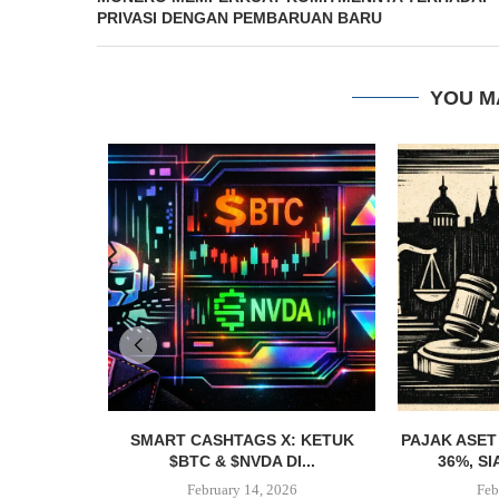
PRIVASI DENGAN PEMBARUAN BARU
YOU M
SMART CASHTAGS X: KETUK
PAJAK ASET
$BTC & $NVDA DI...
36%, SI
February 14, 2026
Feb