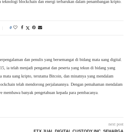
 teknologi blockchain dan energi terbarukan dalam penambangan kripto.
0
berpengalaman dan penulis yang bersemangat di bidang mata uang digital.
015, ia telah menjadi pengamat dan peserta yang tekun di bidang yang
da mata uang kripto, terutama Bitcoin, dan minatnya yang mendalam
i blockchain telah mendorong perjalanannya. Dengan pemahaman mendalam
Dave membawa banyak pengetahuan kepada para pembacanya.
next post
FTX JUAL DIGITAL CUSTODY INC. SEHARGA