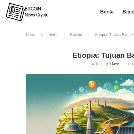
Berita
Bitc
Home
Berita
Bitcoin
Etiopia: Tujuan Baru 
Etiopia: Tujuan 
written by
Dave
Feb