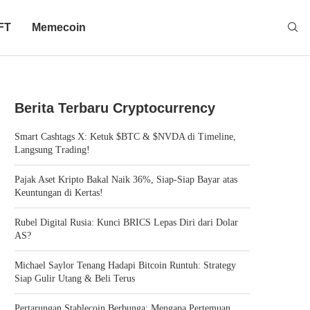
FT
Memecoin
Berita Terbaru Cryptocurrency
Smart Cashtags X: Ketuk $BTC & $NVDA di Timeline,
Langsung Trading!
Pajak Aset Kripto Bakal Naik 36%, Siap-Siap Bayar atas
Keuntungan di Kertas!
Rubel Digital Rusia: Kunci BRICS Lepas Diri dari Dolar
AS?
Michael Saylor Tenang Hadapi Bitcoin Runtuh: Strategy
Siap Gulir Utang & Beli Terus
Pertarungan Stablecoin Berbunga: Mengapa Pertemuan