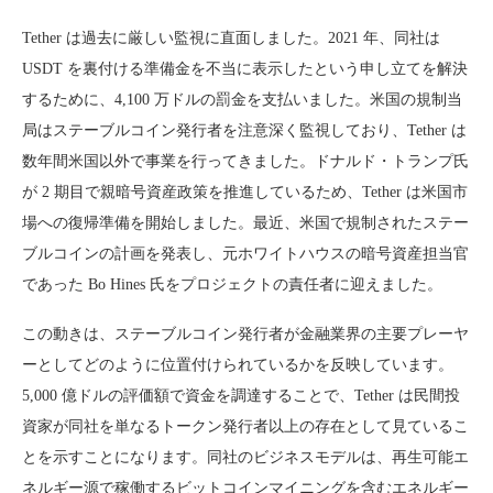
Tether は過去に厳しい監視に直面しました。2021 年、同社は
USDT を裏付ける準備金を不当に表示したという申し立てを解決
するために、4,100 万ドルの罰金を支払いました。米国の規制当
局はステーブルコイン発行者を注意深く監視しており、Tether は
数年間米国以外で事業を行ってきました。ドナルド・トランプ氏
が 2 期目で親暗号資産政策を推進しているため、Tether は米国市
場への復帰準備を開始しました。最近、米国で規制されたステー
ブルコインの計画を発表し、元ホワイトハウスの暗号資産担当官
であった Bo Hines 氏をプロジェクトの責任者に迎えました。
この動きは、ステーブルコイン発行者が金融業界の主要プレーヤ
ーとしてどのように位置付けられているかを反映しています。
5,000 億ドルの評価額で資金を調達することで、Tether は民間投
資家が同社を単なるトークン発行者以上の存在として見ているこ
とを示すことになります。同社のビジネスモデルは、再生可能エ
ネルギー源で稼働するビットコインマイニングを含むエネルギー