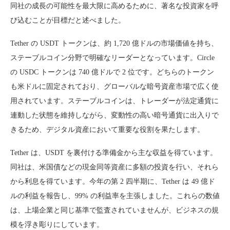
同社の成長の可能性を最大限に高めるために、著名な投資家を呼
び込むことが目標だと述べました。
Tether の USDT トークンは、約 1,720 億ドルの市場価値を持ち、
ステーブルコイン分野で明確なリーダーとなっています。Circle
の USDC トークンは 740 億ドルで 2 位です。どちらのトークン
も米ドルに固定されており、グローバルな暗号資産市場で広く使
用されています。ステーブルコインは、トレーダーが法定通貨に
連動した状態を維持しながら、変動性の高い暗号通貨に出入りで
きるため、デジタル資産において重要な役割を果たします。
Tether は、USDT を裏付ける準備金から主な収益を得ています。
同社は、米国債などの現金同等資産に多額の投資を行い、それら
から利息を得ています。今年の第 2 四半期に、Tether は 49 億ド
ルの利益を報告し、99% の利益率を主張しました。これらの数値
は、上場企業と同じ基準で監査されていませんが、ビジネスの規
模を浮き彫りにしています。