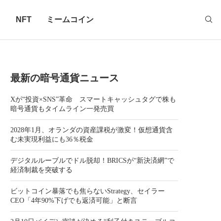
ロ
NFT
ミームコイン
最新の暗号通貨ニュース
Xが“投資×SNS”革命 スマートキャッシュタグで株も
暗号通貨もタイムライン一発売買
2028年1月、オランダの資産課税が激変！仮想通貨含
む未実現利益にも36％税金
デジタルルーブルでドル脱却！BRICSが“新決済網”で
経済制裁を突破する
ビットコイン暴落でも焦らないStrategy、セイラー
CEO「4年90%下げでも返済可能」と断言