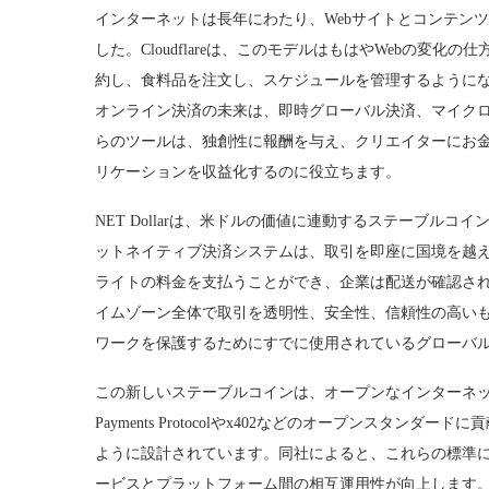
インターネットは長年にわたり、Webサイトとコンテン
した。Cloudflareは、このモデルはもはやWebの変
約し、食料品を注文し、スケジュールを管理するようになった
オンライン決済の未来は、即時グローバル決済、マイク
らのツールは、独創性に報酬を与え、クリエイターにお金
リケーションを収益化するのに役立ちます。
NET Dollarは、米ドルの価値に連動するステーブル
ットネイティブ決済システムは、取引を即座に国境を越え
ライトの料金を支払うことができ、企業は配送が確認さ
イムゾーン全体で取引を透明性、安全性、信頼性の高いものにす
ワークを保護するためにすでに使用されているグローバ
この新しいステーブルコインは、オープンなインターネット経済
Payments Protocolやx402などのオープンスタ
ように設計されています。同社によると、これらの標準
ービスとプラットフォーム間の相互運用性が向上します。標準