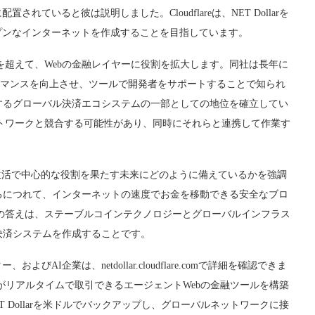
ていると彼は説明しました。Cloudflareは、NET Dollarを
プンなインターネットを作成することを目指しています。
ティを超えて、Webの金融レイヤーに役割を拡大します。同社は長年に
ーマンスを向上させ、ツールで開発者をサポートすることで知られ
するグローバル決済エコシステムの一部としての地位を確立してい
融ネットワークと競合する可能性があり、同時にそれらと連携して作業す
ライン生活で中心的な役割を果たす未来にどのように備えているかを強調
るにつれて、インターネットの速度でお金を移動できる安全なブロ
areの答えは、ステーブルコインテクノロジーとグローバルインフラス
決済システムを作成することです。
I企業は、netdollar.cloudflare.comで詳細を確認できま
の両方がリアルタイムで取引できるエージェントWebの金融ツールを構築
NET Dollarを米ドルでバックアップし、グローバルネットワークに接