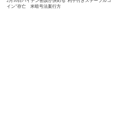
2月10日バイデン密談が決める“利子付きステーブルコ
イン”存亡 米暗号法案行方