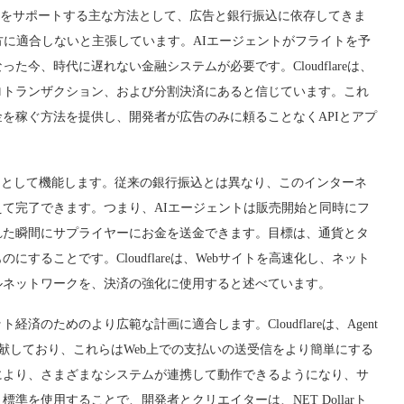
ツをサポートする主な方法として、広告と銀行振込に依存してきま
化の仕方に適合しないと主張しています。AIエージェントがフライトを予
今、時代に遅れない金融システムが必要です。Cloudflareは、
ロトランザクション、および分割決済にあると信じています。これ
を稼ぐ方法を提供し、開発者が広告のみに頼ることなくAPIとアプ
コインとして機能します。従来の銀行振込とは異なり、このインターネ
て完了できます。つまり、AIエージェントは販売開始と同時にフ
れた瞬間にサプライヤーにお金を送金できます。目標は、通貨とタ
ることです。Cloudflareは、Webサイトを高速化し、ネット
ルネットワークを、決済の強化に使用すると述べています。
のためのより広範な計画に適合します。Cloudflareは、Agent
ンダードに貢献しており、これらはWeb上での支払いの送受信をより簡単にする
により、さまざまなシステムが連携して動作できるようになり、サ
を使用することで、開発者とクリエイターは、NET Dollarト