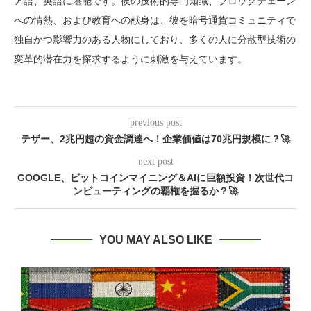
ア語、英語に堪能です。彼の技術的専門知識、ブロックチェーン
への情熱、および教育への献身は、彼を暗号通貨コミュニティで
独自かつ影響力のある人物にしており、多くの人に分散型技術の
変革的潜在力を探求するように刺激を与えています。
previous post
テザー、2兆円超の資金調達へ！企業価値は70兆円規模に？🚀
next post
GOOGLE、ビットコインマイニング＆AIに巨額投資！次世代コ
ンピューティングの覇権を握るか？🚀
YOU MAY ALSO LIKE