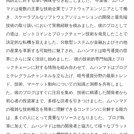
閲防止に対する深い興味を引き起こしました。 卒業後、ムハン
マドは複数の主要な技術企業でソフトウェアエンジニアとして働
き、スケーラブルなソフトウェアソリューションの開発と最先端
技術の取り扱いにおいて実務経験を積みました。彼のプロとして
の道は、ビットコインとブロックチェーン技術を発見したことで
決定的な転機を迎えました。分散型システムが金融およびその他
の産業を革新する可能性に魅了され、ムハンマドは暗号通貨の世
界にさらに深く没頭し始めました。 彼の技術的専門知識とブロ
ックチェーンに対する情熱を組み合わせて、ムハンマドはブログ
とテレグラムチャンネルを立ち上げ、暗号通貨分野の最新トレン
ド、技術、マーケット動向についての知識と洞察を共有しまし
た。彼のブログはすぐに注目を集め、技術に精通した開発者から
初心者の投資家まで、多様な読者を引きつけました。ムハンマド
の複雑な技術概念を簡単に理解できるコンテンツに分解する能力
は、多くの人にとって貴重なリソースとなりました。 ブログ執
筆に加えて、ムハンマドは他の開発者と協力して様々なプラット