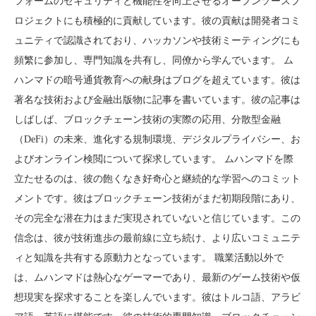
フォームのセキュリティと機能性を向上させるオープンソースプ
ロジェクトにも積極的に貢献しています。彼の貢献は開発者コミ
ュニティで認識されており、ハッカソンや技術ミーティングにも
頻繁に参加し、専門知識を共有し、同僚から学んでいます。 ム
ハンマドの暗号通貨教育への献身はブログを超えています。彼は
著名な技術および金融出版物に記事を書いています。彼の記事は
しばしば、ブロックチェーン技術の実際の応用、分散型金融
（DeFi）の未来、進化する規制環境、デジタルプライバシー、お
よびオンライン検閲について探求しています。 ムハンマドを際
立たせるのは、彼の飽くなき好奇心と継続的な学習へのコミット
メントです。彼はブロックチェーン技術がまだ初期段階にあり、
その完全な潜在力はまだ実現されていないと信じています。この
信念は、彼が技術進歩の最前線に立ち続け、より広いコミュニテ
ィと知識を共有する原動力となっています。 職業活動以外で
は、ムハンマドは熱心なゲーマーであり、最新のゲーム技術や仮
想現実を探求することを楽しんでいます。彼はトルコ語、アラビ