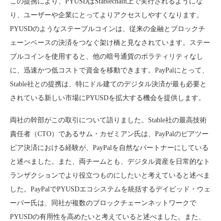
この提携により、PYUSDはStablechain上で実行されるようにな
り、ユーザーや企業にとってよりアクセスしやすくなります。
PYUSDのようなステーブルコインは、従来の金融とブロックチ
ェーンベースの決済をつなぐ架け橋と見なされています。ステー
ブルコインを使用すると、他の暗号通貨のボラティリティなし
に、迅速かつ低コストで資金を移動できます。PayPalにとって、
Stable社との提携は、特にドル建てのデジタル決済が最も必要と
されている新しい市場にPYUSDを拡大する機会を提供します。
両社の幹部がこの取引について語りました。Stable社の最高技術
責任者（CTO）であるサム・カゼミアン氏は、PayPalのピアツー
ピア決済における経験が、PayPalを自然なパートナーにしている
と述べました。また、両チームとも、デジタル資産を日常的なト
ランザクションでより役立つものにしたいと考えていると述べま
した。PayPalでPYUSDエコシステムを統括するデイビッド・ウェ
ーバー氏は、同社が複数のブロックチェーンネットワークで
PYUSDの有用性を高めたいと考えていると述べました。また、