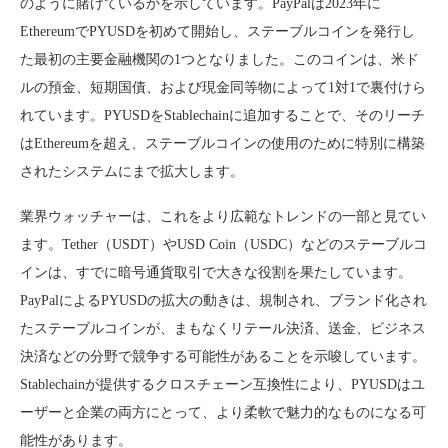
のように賭けているかを示しています。PayPalは2023年に
EthereumでPYUSDを初めて開始し、ステーブルコインを発行し
た最初の主要金融機関の1つとなりました。このコインは、米ド
ルの預金、短期国債、および現金同等物によって1対1で裏付けら
れています。PYUSDをStablechainに追加することで、そのリーチ
はEthereumを超え、ステーブルコインの使用のために特別に構築
されたシステムにまで拡大します。
業界ウォッチャーは、これをより広範なトレンドの一部と見てい
ます。Tether（USDT）やUSD Coin（USDC）などのステーブルコ
インは、すでに暗号通貨取引で大きな役割を果たしています。
PayPalによるPYUSDの拡大の動きは、規制され、ブランド化され
たステーブルコインが、まもなくリテール決済、送金、ビジネス
決済などの分野で競争する可能性があることを示唆しています。
Stablechainが提供するクロスチェーン互換性により、PYUSDはユ
ーザーと企業の両方にとって、より柔軟で魅力的なものになる可
能性があります。