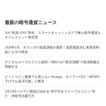
最新の暗号通貨ニュース
Xが“投資×SNS”革命 スマートキャッシュタグで株も暗号通貨も
タイムライン一発売買
2028年1月、オランダの資産課税が激変！仮想通貨含む未実現利
益にも36％税金
デジタルルーブルでドル脱却！BRICSが“新決済網”で経済制裁を
突破する
ビットコイン暴落でも焦らないStrategy、セイラーCEO「4年90%
下げでも返済可能」と断言
2月10日バイデン密談が決める“利子付きステーブルコイン”存
亡 米暗号法案行方