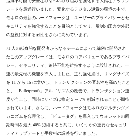
追跡不可能で安全な取引への取り組みを強化する大幅なアップグ
レードを最近行いました。変化するデジタル通貨の環境の中で、
モネロの最新のハードフォークは、ユーザーのプライバシーとセ
キュリティを強化することを目的としており、規制の圧力や外部
の監視に対する耐性をさらに高めています。
71 人の献身的な開発者からなるチームによって綿密に開発され
たこのアップグレードは、モネロのコアバリューであるプライバ
シー、セキュリティ、追跡不能を維持するように設計された、一
連の最先端の機能を導入しました。主な強化点は、リングサイズ
を 11 から 16 に増やし、トランザクションの匿名性を高めたこと
と、「Bulletproofs」アルゴリズムの改善で、トランザクション速
度が向上し、同時にサイズは推定 5 ～ 7% 削減されることが期待
されています。さらに、ハードフォークはモネロのマルチシグメ
カニズムを合理化し、「ビュータグ」を導入してウォレットの同
期時間を最大 40% 短縮すると共に、いくつかの重要なセキュリ
ティアップデートと手数料の調整を行いました。