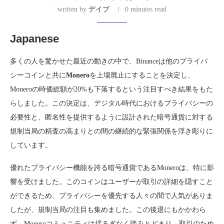
written by
デイブ
0 minutes read
Japanese
多くの人を驚かせた最近の動きの中で、Binanceは他のプライバ
シーコインと共に
Monero
を上場廃止にすることを決定し、
Moneroの時価総額が20%も下落するという注目すべき結果をもた
らしました。この決定は、デジタル時代におけるプライバシーの
必要性と、匿名性を提供するように設計された暗号通貨に対する
規制当局の精査の高まりとの間の継続的な緊張関係を浮き彫りに
しています。
優れたプライバシー機能を誇る暗号通貨であるMoneroは、特に影
響を受けました。このコインはユーザーが取引の詳細を隠すこと
ができるため、プライバシーを優先する人々の間で人気がありま
したが、規制当局の注目も集めました。この後退にもかかわら
ず、Moneroコミュニティは揺るぎなく踏みとどまり、取引のため