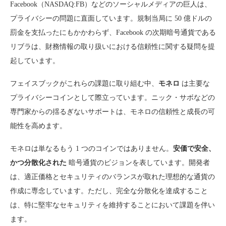
Facebook（NASDAQ:FB）などのソーシャルメディアの巨人は、
プライバシーの問題に直面しています。規制当局に 50 億ドルの
罰金を支払ったにもかかわらず、Facebook の次期暗号通貨である
リブラは、財務情報の取り扱いにおける信頼性に関する疑問を提
起しています。
フェイスブックがこれらの課題に取り組む中、
モネロ
は主要な
プライバシーコインとして際立っています。ニック・サボなどの
専門家からの揺るぎないサポートは、モネロの信頼性と成長の可
能性を高めます。
モネロは単なるもう 1 つのコインではありません。
安価で安全、
かつ分散化された
暗号通貨のビジョンを表しています。開発者
は、適正価格とセキュリティのバランスが取れた理想的な通貨の
作成に専念しています。ただし、完全な分散化を達成すること
は、特に堅牢なセキュリティを維持することにおいて課題を伴い
ます。