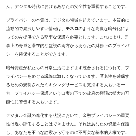
ん。デジタル時代におけるあなたの安全性を重視することです。
プライバシーの本質は、デジタル領域を超えています。本質的に
流動的で漏洩しやすい情報は、
モネロ
のような高度な暗号化によ
ってのみ提供できる堅牢な保護を必要とします。これにより、刑
事上の脅威と潜在的な監視の両方からあなたの財務上のプライバ
シーを確保することができます。
暗号資産が私たちの日常生活にますます統合されるにつれて、プ
ライバシーをめぐる議論は激しくなっています。匿名性を確保す
るための規制されたミキシングサービスを支持する人もいる一
方、プライバシー保護という口実の下での政府の権限の拡大の可
能性に警告する人もいます。
デジタル金融の進化する状況において、金融プライバシーの重要
性は過小評価することはできません。それはあなたの資産を保護
し、あなたを不当な詮索から守るのに不可欠な基本的人権です。