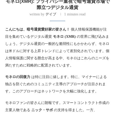
モネロ(XMR): プライバシー重視で暗号通貨市場で
際立つデジタル通貨
written by
デイブ
1 minutes read
こんにちは、暗号通貨愛好家の皆さん！
個人情報保護機能が注
目を集めているデジタル通貨
モネロ (XMR)
の世界に飛び込みま
しょう。デジタル通貨の一般的な脆弱性にもかかわらず、モネロ
は米ドルに対する上昇トレンドによって差別化されています。個
人情報保護に関する懸念が高まる中、モネロはこれらのニーズを
満たすために戦略的に配置されています。
モネロの回復力
は特に注目に値します。特に、マイナーによる
独占を防ぐためのコミュニティ主導のアプローチが注目されま
す。このアプローチはネットワークを大幅に強化します。
モネロファンの皆さんに朗報です。スマートコントラクト作成の
主要人物である
ニック・サボ
の支持を得ました。一方、