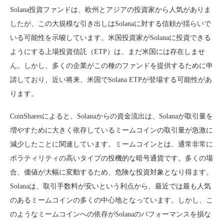
Solana投資ファンドは、欧州とアジアの投資家から人気がありま
したが、この大規模な引き出しはSolanaに対する信頼が揺らいで
いる可能性を示唆しています。米国投資家がSolanaに投資できる
ようにする上場投資信託（ETP）は、まだ米国には存在しませ
ん。しかし、多くの企業がこの種のファンドを提供するために申
請しており、近い将来、米国でSolana ETPが登場する可能性があ
ります。
CoinSharesによると、Solanaからの資金流出は、Solanaが取引量を
増やすために大きく依存しているミームコインの取引量が急激に
減少したことに関連しています。ミームコインとは、通常非常に
ボラティリティの高いタイプの投機的な暗号通貨です。多くの場
合、価値が大幅に変動するため、危険な投資対象となり得ます。
Solanaは、取引手数料が安いという利点から、最近では最も人気
のあるミームコインの多くの中心地となっています。しかし、こ
のようなミームコインへの依存がSolanaのパフォーマンスを損な