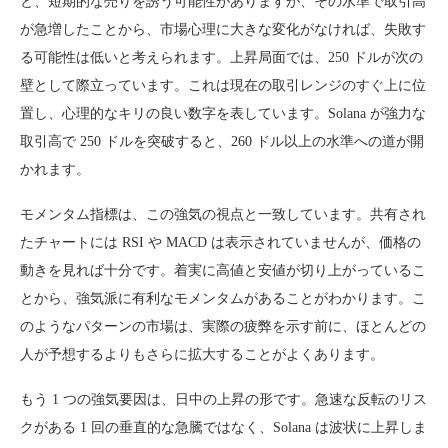
と、短期的な売りを誘う可能性がありますが、その水準で取引高
が急増したことから、市場心理に大きな変化がなければ、失敗す
る可能性は低いと考えられます。上昇局面では、250 ドルが次の
壁として際立っています。これは現在の取引レンジのすぐ上に位
置し、心理的なキリの良い数字を表しています。Solana が強力な
取引高で 250 ドルを突破すると、260 ドル以上の水準への道が開
かれます。
モメンタム指標は、この強気の視点と一致しています。共有され
たチャートには RSI や MACD は表示されていませんが、価格の
動きを見れば十分です。着実に高値と安値が切り上がっているこ
とから、強気派に有利なモメンタムがあることがわかります。こ
のようなパターンの市場は、実際の疲弊を示す前に、ほとんどの
人が予想するよりもさらに拡大することがよくあります。
もう 1 つの強気要因は、日中の上昇の形です。急速な反転のリス
クがある 1 回の垂直的な急騰ではなく、Solana は波状に上昇しま