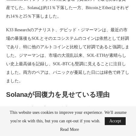
産でした。Solanaは約11％下落した一方、BitcoinとEtherはそれぞ
れ14％と25％下落しました。
K33 Researchのアナリスト、デビッド・ジマーマンは、最近の市
場の暴落後もSOLとそのエコシステムのコインは依然として好調
であり、特に他のアルトコインと比較して好調であると強調しま
した。ジマーマンは、市場の大混乱以来、SOL-ETHが素晴らし
い史上最高値を記録し、SOL-BTCも堅調に見えることに注目し
ました。両方のペアは、パニックが蔓延した日には緑色で終了し
ました。
Solanaが回復力を見せている理由
Solanaの回復力は、主にその強力なファンダメンタルズによって
This website uses cookies to improve your experience. We'll assume
支えられています。英国に拠点を置くデジタル資産投資会社であ
you're ok with this, but you can opt-out if you wish.
Accept
るTagus Capitalによると、プラットフォームの基盤となる強み
Read More
は、アクティブユーザーの増加、分散型取引所（DEX）の取引量