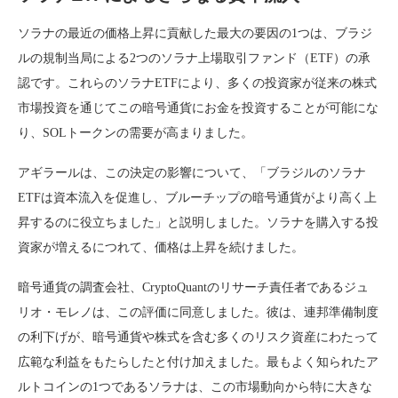
ソラナの最近の価格上昇に貢献した最大の要因の1つは、ブラジ
ルの規制当局による2つのソラナ上場取引ファンド（ETF）の承
認です。これらのソラナETFにより、多くの投資家が従来の株式
市場投資を通じてこの暗号通貨にお金を投資することが可能にな
り、SOLトークンの需要が高まりました。
アギラールは、この決定の影響について、「ブラジルのソラナ
ETFは資本流入を促進し、ブルーチップの暗号通貨がより高く上
昇するのに役立ちました」と説明しました。ソラナを購入する投
資家が増えるにつれて、価格は上昇を続けました。
暗号通貨の調査会社、CryptoQuantのリサーチ責任者であるジュ
リオ・モレノは、この評価に同意しました。彼は、連邦準備制度
の利下げが、暗号通貨や株式を含む多くのリスク資産にわたって
広範な利益をもたらしたと付け加えました。最もよく知られたア
ルトコインの1つであるソラナは、この市場動向から特に大きな