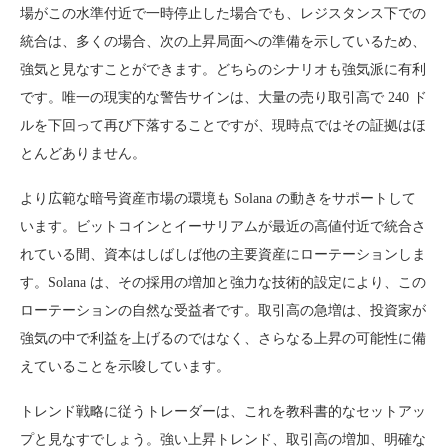
場がこの水準付近で一時停止した場合でも、レジスタンス下での
統合は、多くの場合、次の上昇局面への準備を示しているため、
強気と見なすことができます。どちらのシナリオも強気派に有利
です。唯一の現実的な警告サインは、大量の売り取引高で 240 ド
ルを下回って再び下落することですが、現時点ではその証拠はほ
とんどありません。
より広範な暗号資産市場の環境も Solana の動きをサポートして
います。ビットコインとイーサリアムが最近の高値付近で統合さ
れている間、資本はしばしば他の主要資産にローテーションしま
す。Solana は、その採用の増加と強力な技術的設定により、この
ローテーションの自然な受益者です。取引高の急増は、投資家が
強気の中で利益を上げるのではなく、さらなる上昇の可能性に備
えていることを示唆しています。
トレンド戦略に従うトレーダーは、これを教科書的なセットアッ
プと見なすでしょう。強い上昇トレンド、取引高の増加、明確な