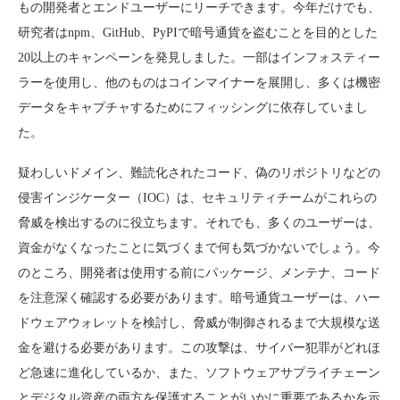
もの開発者とエンドユーザーにリーチできます。今年だけでも、
研究者はnpm、GitHub、PyPIで暗号通貨を盗むことを目的とした
20以上のキャンペーンを発見しました。一部はインフォスティー
ラーを使用し、他のものはコインマイナーを展開し、多くは機密
データをキャプチャするためにフィッシングに依存していまし
た。
疑わしいドメイン、難読化されたコード、偽のリポジトリなどの
侵害インジケーター（IOC）は、セキュリティチームがこれらの
脅威を検出するのに役立ちます。それでも、多くのユーザーは、
資金がなくなったことに気づくまで何も気づかないでしょう。今
のところ、開発者は使用する前にパッケージ、メンテナ、コード
を注意深く確認する必要があります。暗号通貨ユーザーは、ハー
ドウェアウォレットを検討し、脅威が制御されるまで大規模な送
金を避ける必要があります。この攻撃は、サイバー犯罪がどれほ
ど急速に進化しているか、また、ソフトウェアサプライチェーン
とデジタル資産の両方を保護することがいかに重要であるかを示