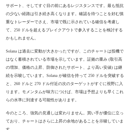
サポート、そしてすぐ目の前にあるレジスタンスです。最も抵抗
の少ない経路は引き続き高くなります。確認を待つことを好む慎
重なトレーダーでさえ、市場で既に示されている確信を考慮し
て、250 ドルを超えるブレイクアウトで参入することを検討する
かもしれません。
Solana は過去に変動が大きかったですが、このチャートは投機で
はなく蓄積されている市場を示しています。証拠の重み (取引高
の増加、価格の上昇、防御されたサポート、より高い安値) は継
続を示唆しています。Solana が確信を持って 250 ドルを突破する
と、260 ドルと 270 ドル付近の次のターゲットがすぐに視野に入
ります。モメンタムが味方につけば、市場は予想よりも早くこれ
らの水準に到達する可能性があります。
今のところ、強気の見通しは変わりません。買い手が優位に立っ
ており、チャートはさらに上昇の余地があることを示唆していま
す。