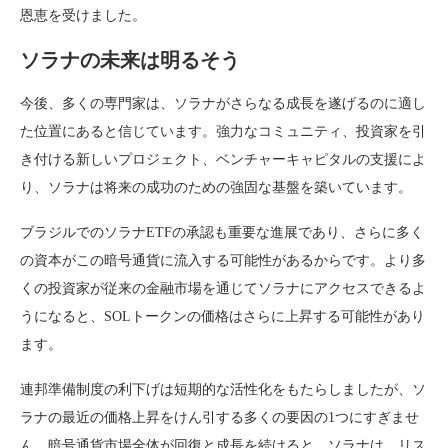
恩恵を受けました。
ソラナの未来は明るそう
今後、多くの専門家は、ソラナがさらなる成長を遂げるのに適し
た位置にあると信じています。強力なコミュニティ、投資家を引
き付ける新しいプロジェクト、ベンチャーキャピタルの支援によ
り、ソラナは将来の成功のための強固な基盤を築いています。
ブラジルでのソラナETFの承認も重要な進展であり、さらに多く
の資本がこの暗号通貨に流入する可能性があるからです。より多
くの投資家が従来の金融市場を通じてソラナにアクセスできるよ
うになると、SOLトークンの価格はさらに上昇する可能性があり
ます。
連邦準備制度の利下げは短期的な活性化をもたらしましたが、ソ
ラナの最近の価格上昇をけん引する多くの要因の1つにすぎませ
ん。暗号通貨市場全体が回復と成長を続けると、ソラナは、リス