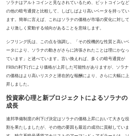
ソラナはアルトコインと見なされているため、ビットコインなど
の他の暗号通貨と比較して、しばしばより高いベータを持ってい
ます。簡単に言えば、これはソラナの価格が市場の変化に対して
より激しく変動する傾向があることを意味します。
シフリング氏は、この点を強調し、「その投機的な性質と高いベ
ータにより、ソラナの動きがさらに誇張されたことは理にかなっ
ています」と述べています。言い換えれば、多くの暗号通貨が
FRBの利下げにより価格が上昇した可能性がありますが、ソラナ
の価格はより高いリスクと潜在的な報酬により、さらに大幅に上
昇しました。
投資家心理と新プロジェクトによるソラナの
成長
連邦準備制度の利下げ決定はソラナの価格上昇において大きな役
割を果たしましたが、その他の要因も最近の成功に貢献していま
す。独立系暗号通貨アナリストのアーマンド・アギラールは、ソ