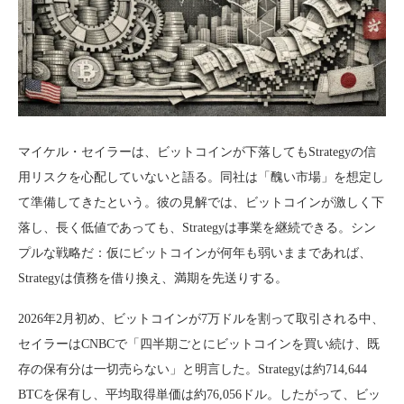
マイケル・セイラーは、ビットコインが下落してもStrategyの信
用リスクを心配していないと語る。同社は「醜い市場」を想定し
て準備してきたという。彼の見解では、ビットコインが激しく下
落し、長く低値であっても、Strategyは事業を継続できる。シン
プルな戦略だ：仮にビットコインが何年も弱いままであれば、
Strategyは債務を借り換え、満期を先送りする。
2026年2月初め、ビットコインが7万ドルを割って取引される中、
セイラーはCNBCで「四半期ごとにビットコインを買い続け、既
存の保有分は一切売らない」と明言した。Strategyは約714,644
BTCを保有し、平均取得単価は約76,056ドル。したがって、ビッ