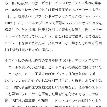
る。有力な説の一つは、ビットコインETFオプション絡みの爆破
だ。元株式トレーダーで現在は暗号資産業界のパーカー・ホワイ
ト氏は、香港のヘッジファンドがブラックロックのiShares Bitcoin
Trust（IBIT）コールオプションで巨額のレバレッジポジションを
構築していたと指摘。円安を利用して資金を調達し、円キャリー
トレードを展開していたという。低金利通貨で借り、他で運用し
スプレッドを稼ぐ手法だが、資金コストが上昇または相場が逆回
れば損失は雪だるま式に膨らむ。
ホワイト氏の仮説は複数の要素を結びつける。アウトオブザマネ
ーコールを買っていた場合、ビットコインの急反発に賭けていた
ことになる。さらに下落すればオプション価値は急速に消滅し、
レバレッジを効かせていれば強制売却も起こり得る。ホワイト氏
は、円建て資金調達や変動の激しい銀市場など、他市場のストレ
スも同時にプレーヤーを圧迫した可能性を付け加える。この結
果、IBIT株の清算売りが加速し、ビットコインの弱材料となると