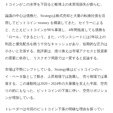
トコインがこの水準を下回ると帳簿上の未実現損失が膨らむ。
論議の中心は債務だ。Strategyは株式売却と大量の転換社債を活
用してビットコイン treasury を構築してきた。セイラーによる
と、たとえビットコインが90％暴落し、4年間低迷しても債務を
「ロール」できるという。また、バランスシートには2年以上の
利息と優先配当を賄う十分なキャッシュがあり、短期的な圧力は
小さいと主張する。批評家は、借り換えは市場アクセスと投資家
の需要に依存し、リスクオフ局面では一変すると反論する。
市場は守勢にシフトしている。Strategy株はビットコインのハ
イ・ベータ版として動き、上昇相場では急騰し、売り相場では暴
落する。この連動性は2020～2024年の大暴騰を支えた半面、空売
りの的にもなった。ビットコインの下落に伴い、空売りポジショ
ンが増加している。
トレーダーは今回のビットコイン下落の明確な理由を探ってい