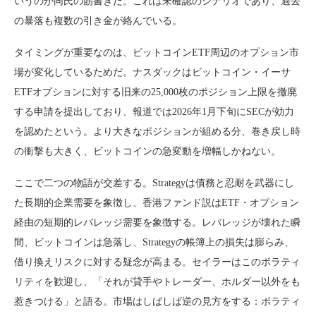
いうのが同氏の筋書きだ。これは未確認のシナリオであり、過去
の暴落も複数の引き金が絡んでいる。
タイミングが重要なのは、ビットコインETF周辺のオプション市
場が変化しているためだ。ナスダックはビットコイン・イーサ
ETFオプションに対する旧来の25,000枚のポジション上限を撤廃
する申請を提出しており、報道では2026年1月下旬にSECが効力
を認めたという。より大きなポジションが組める分、巻き戻し時
の衝撃も大きく、ビットコインの急変動を増幅しかねない。
ここで二つの物語が交差する。Strategyは債務と忍耐を武器にし
た長期的企業需要を象徴し、香港ファンド説はETF・オプション
経由の短期的レバレッジ需要を象徴する。レバレッジが壊れた瞬
間、ビットコインは急落し、Strategyの帳簿上の損失は膨らみ、
借り換えリスクに対する疑念が高まる。セイラーはこのボラティ
リティを歓迎し、「それが貸手やトレーダー、ホルダー以外をも
惹きつける」と語る。市場はしばしば逆の見方をする：ボラティ