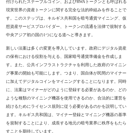
付けられたステーブルコイン、およびRWAトークンとも呼ばれる
現実世界の資産トークンに関する完全な法的枠組みを作ることで
す。このステップは、キルギス共和国を暗号通貨マイニング、仮
想資産サービスプロバイダー、トークンの流通を法律で規制する
中央アジア初の国の1つになる道へと導きます。
新しい法案は多くの変更を導入しています。政府にデジタル資産
の保有における役割を与える、国家暗号通貨準備金を作成しま
す。また、公共インフラストラクチャを利用した政府のマイニン
グ事業の開始も可能にします。つまり、国自体が民間のマイナー
に加えてデジタルコインをマイニングすることになります。同時
に、法案はマイナーがどのように登録する必要があるのか、どの
ような種類のマイニング機器を使用できるのか、合法的に運営を
続けるためにライセンス規則に従う必要があるのかを説明してい
ます。キルギス共和国は、マイナー登録とマイニング機器の基準
を規制することにより、成長する地元の暗号業界に秩序をもたら
すことを期待しています。