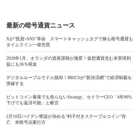
最新の暗号通貨ニュース
Xが“投資×SNS”革命 スマートキャッシュタグで株も暗号通貨も
タイムライン一発売買
2028年1月、オランダの資産課税が激変！仮想通貨含む未実現利
益にも36％税金
デジタルルーブルでドル脱却！BRICSが“新決済網”で経済制裁を
突破する
ビットコイン暴落でも焦らないStrategy、セイラーCEO「4年90%
下げでも返済可能」と断言
2月10日バイデン密談が決める“利子付きステーブルコイン”存
亡 米暗号法案行方