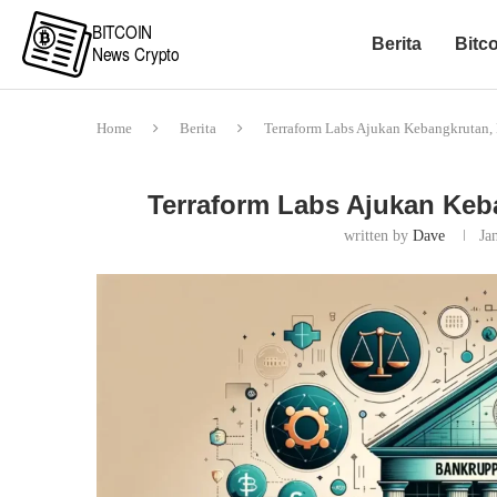
Berita
Bitc
Home
Berita
Terraform Labs Ajukan Kebangkrutan
Terraform Labs Ajukan Ke
written by
Dave
Ja