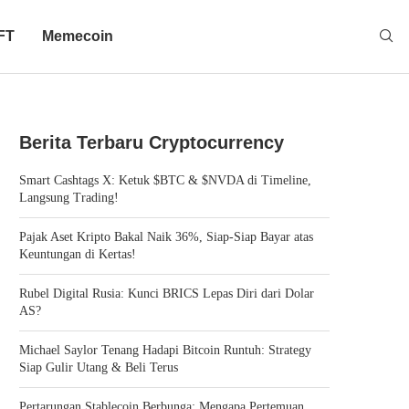
FT
Memecoin
Berita Terbaru Cryptocurrency
Smart Cashtags X: Ketuk $BTC & $NVDA di Timeline,
Langsung Trading!
Pajak Aset Kripto Bakal Naik 36%, Siap-Siap Bayar atas
Keuntungan di Kertas!
Rubel Digital Rusia: Kunci BRICS Lepas Diri dari Dolar
AS?
Michael Saylor Tenang Hadapi Bitcoin Runtuh: Strategy
Siap Gulir Utang & Beli Terus
Pertarungan Stablecoin Berbunga: Mengapa Pertemuan