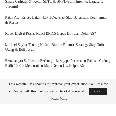
Smart Cashtags X: Ketuk $BTC & $NVDA di Timeline, Langsung
Trading!
Pajak Aset Kripto Bakal Naik 36%, Siap-Siap Bayar atas Keuntungan
di Kertas!
Rubel Digital Rusia: Kunci BRICS Lepas Diri dari Dolar AS?
Michael Saylor Tenang Hadapi Bitcoin Runtuh: Strategy Siap Gulir
Utang & Beli Terus
Pertarungan Stablecoin Berbunga: Mengapa Pertemuan Rahasia Gedung
Putih 10 Feb Menentukan Masa Depan UU Kripto AS
This website uses cookies to improve your experience. We'll assume
you're ok with this, but you can opt-out if you wish.
Accept
Read More
Bitcoin News Crypto is the leader in news and information on cryptocurrency, digital
assets and the future of money. Bitcoin News Crypto is here to help you with learning
the latest crypto news and bitcoin news.