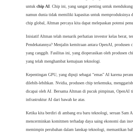
untuk
chip AI
. Chip ini, yang sangat penting untuk mendukung
namun dunia tidak memiliki kapasitas untuk memproduksinya d
chip global, Altman percaya kita dapat melepaskan potensi pen
Inisiatif Altman telah menarik perhatian investor kelas berat,
Pendekatannya? Menjalin kemitraan antara OpenAI, produsen 
yang canggih. Fasilitas ini, yang dioperasikan oleh produsen 
yang telah menghambat kemajuan teknologi.
Kepentingan GPU, yang dipuji sebagai “emas” AI karena pera
dilebih-lebihkan. Nvidia, produsen chip terkemuka, menggaris
dicapai oleh AI. Bersama Altman di pucuk pimpinan, OpenAI t
infrastruktur AI dari bawah ke atas.
Ketika kita berdiri di ambang era baru teknologi, seruan Sam Al
mencerminkan komitmen terhadap daya saing ekonomi dan inovas
memimpin perubahan dalam lanskap teknologi, memastikan bah