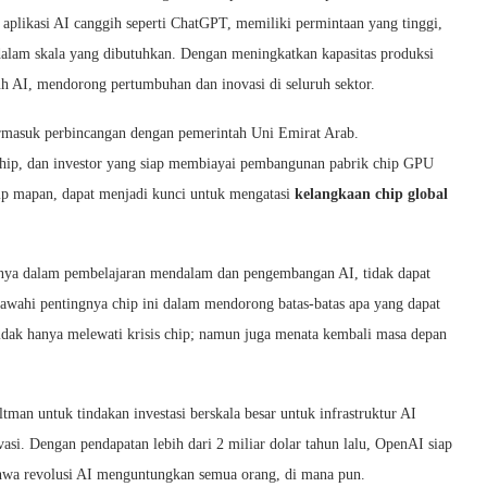
 aplikasi AI canggih seperti ChatGPT, memiliki permintaan yang tinggi,
alam skala yang dibutuhkan. Dengan meningkatkan kapasitas produksi
uh AI, mendorong pertumbuhan dan inovasi di seluruh sektor.
 termasuk perbincangan dengan pemerintah Uni Emirat Arab.
chip, dan investor yang siap membiayai pembangunan pabrik chip GPU
chip mapan, dapat menjadi kunci untuk mengatasi
kelangkaan chip global
nnya dalam pembelajaran mendalam dan pengembangan AI, tidak dapat
bawahi pentingnya chip ini dalam mendorong batas-batas apa yang dapat
idak hanya melewati krisis chip; namun juga menata kembali masa depan
tman untuk tindakan investasi berskala besar untuk infrastruktur AI
i. Dengan pendapatan lebih dari 2 miliar dolar tahun lalu, OpenAI siap
wa revolusi AI menguntungkan semua orang, di mana pun.