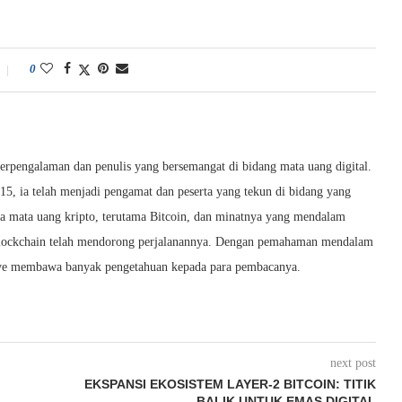
0
berpengalaman dan penulis yang bersemangat di bidang mata uang digital.
015, ia telah menjadi pengamat dan peserta yang tekun di bidang yang
da mata uang kripto, terutama Bitcoin, dan minatnya yang mendalam
i blockchain telah mendorong perjalanannya. Dengan pemahaman mendalam
Dave membawa banyak pengetahuan kepada para pembacanya.
next post
EKSPANSI EKOSISTEM LAYER-2 BITCOIN: TITIK
BALIK UNTUK EMAS DIGITAL