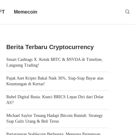
FT
Memecoin
Berita Terbaru Cryptocurrency
Smart Cashtags X: Ketuk $BTC & $NVDA di Timeline,
Langsung Trading!
Pajak Aset Kripto Bakal Naik 36%, Siap-Siap Bayar atas
Keuntungan di Kertas!
Rubel Digital Rusia: Kunci BRICS Lepas Diri dari Dolar
AS?
Michael Saylor Tenang Hadapi Bitcoin Runtuh: Strategy
Siap Gulir Utang & Beli Terus
Pertarungan Stablecoin Berbunga: Mengapa Pertemuan