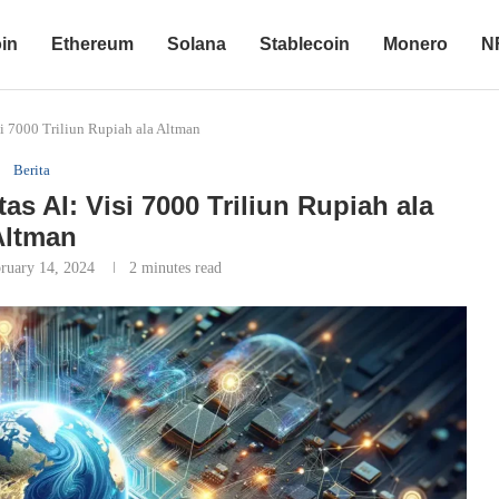
oin
Ethereum
Solana
Stablecoin
Monero
N
si 7000 Triliun Rupiah ala Altman
Berita
as AI: Visi 7000 Triliun Rupiah ala
Altman
ruary 14, 2024
2 minutes read