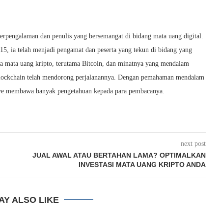
berpengalaman dan penulis yang bersemangat di bidang mata uang digital.
015, ia telah menjadi pengamat dan peserta yang tekun di bidang yang
da mata uang kripto, terutama Bitcoin, dan minatnya yang mendalam
i blockchain telah mendorong perjalanannya. Dengan pemahaman mendalam
Dave membawa banyak pengetahuan kepada para pembacanya.
next post
JUAL AWAL ATAU BERTAHAN LAMA? OPTIMALKAN
INVESTASI MATA UANG KRIPTO ANDA
AY ALSO LIKE