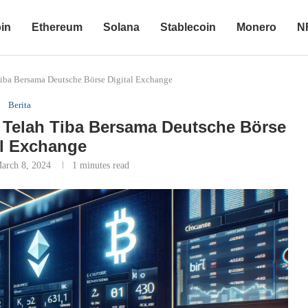
oin
Ethereum
Solana
Stablecoin
Monero
N
iba Bersama Deutsche Börse Digital Exchange
Berita
Telah Tiba Bersama Deutsche Börse
al Exchange
arch 8, 2024
1 minutes read