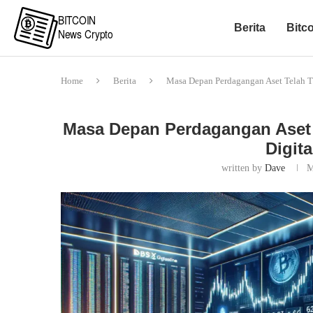
Berita
Bitc
Home
Berita
Masa Depan Perdagangan Aset Telah T
Masa Depan Perdagangan Aset 
Digit
written by
Dave
M