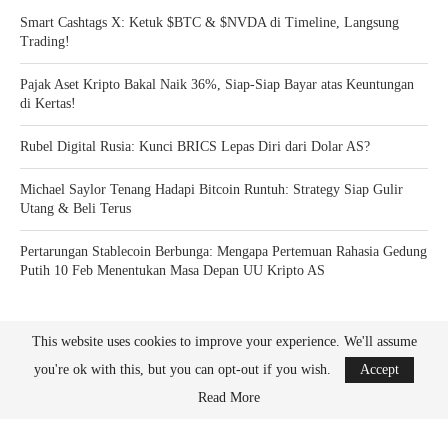
Smart Cashtags X: Ketuk $BTC & $NVDA di Timeline, Langsung
Trading!
Pajak Aset Kripto Bakal Naik 36%, Siap-Siap Bayar atas Keuntungan
di Kertas!
Rubel Digital Rusia: Kunci BRICS Lepas Diri dari Dolar AS?
Michael Saylor Tenang Hadapi Bitcoin Runtuh: Strategy Siap Gulir
Utang & Beli Terus
Pertarungan Stablecoin Berbunga: Mengapa Pertemuan Rahasia Gedung
Putih 10 Feb Menentukan Masa Depan UU Kripto AS
This website uses cookies to improve your experience. We'll assume
you're ok with this, but you can opt-out if you wish.
Accept
Read More
Bitcoin News Crypto is the leader in news and information on cryptocurrency, digital
assets and the future of money. Bitcoin News Crypto is here to help you with learning
the latest crypto news and bitcoin news.