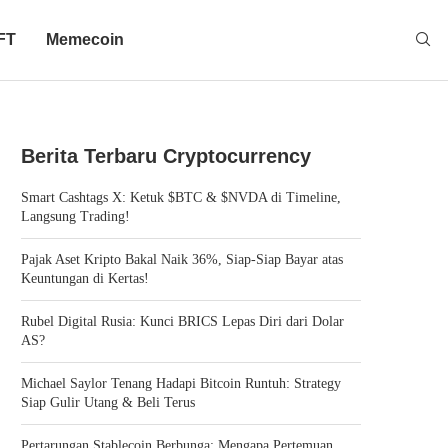
FT
Memecoin
Berita Terbaru Cryptocurrency
Smart Cashtags X: Ketuk $BTC & $NVDA di Timeline,
Langsung Trading!
Pajak Aset Kripto Bakal Naik 36%, Siap-Siap Bayar atas
Keuntungan di Kertas!
Rubel Digital Rusia: Kunci BRICS Lepas Diri dari Dolar
AS?
Michael Saylor Tenang Hadapi Bitcoin Runtuh: Strategy
Siap Gulir Utang & Beli Terus
Pertarungan Stablecoin Berbunga: Mengapa Pertemuan