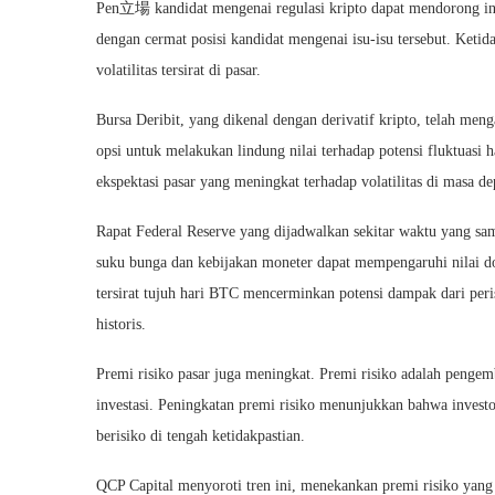
Pen立場 kandidat mengenai regulasi kripto dapat mendorong ino
dengan cermat posisi kandidat mengenai isu-isu tersebut. Keti
volatilitas tersirat di pasar.
Bursa Deribit, yang dikenal dengan derivatif kripto, telah me
opsi untuk melakukan lindung nilai terhadap potensi fluktuasi 
ekspektasi pasar yang meningkat terhadap volatilitas di masa de
Rapat Federal Reserve yang dijadwalkan sekitar waktu yang s
suku bunga dan kebijakan moneter dapat mempengaruhi nilai dol
tersirat tujuh hari BTC mencerminkan potensi dampak dari peris
historis.
Premi risiko pasar juga meningkat. Premi risiko adalah pengemb
investasi. Peningkatan premi risiko menunjukkan bahwa invest
berisiko di tengah ketidakpastian.
QCP Capital menyoroti tren ini, menekankan premi risiko yang 