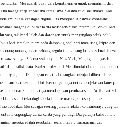
an pendidikan Mei adalah bukti dari komitmennya untuk memahami dan
Dia mengejar gelar Sarjana Jurnalisme. Selama studi sarjananya, Mei
ndalami dunia keuangan digital. Dia menghadiri banyak konferensi,
elesaikan magang di outlet berita keuangan/bisnis terkemuka. Waktu Mei
 tahu yang tak kenal lelah dan dorongan untuk mengungkap seluk-beluk
Fokus Mei semakin tajam pada dampak global dari mata uang kripto dan
 tentang tantangan dan peluang regulasi mata uang kripto, sebuah karya
 dan wawasannya. Selama waktunya di New York, Mei juga mengasah
tif dan analisis data. Karier profesional Mei dimulai di salah satu sumber
ta uang digital. Dia dengan cepat naik pangkat, menjadi dikenal karena
 mendalam, dan berita terkini. Kemampuannya untuk menjelaskan konsep
las dan menarik membuatnya mendapatkan pembaca setia. Artikel-artikel
lebih luas dari teknologi blockchain, termasuk potensinya untuk
ng membedakan Mei sebagai seorang jurnalis adalah komitmennya yang tak
 untuk mengungkap cerita-cerita yang penting. Dia percaya bahwa mata
euangan; mereka adalah perubahan sosial menuju transparansi dan