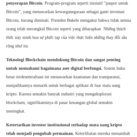
penyerapan Bitcoin.
Program-program seperti inisiatif “paspor untuk
Bitcoin”, yang menawarkan kewarganegaraan sebagai ganti investasi
Bitcoin, kurang diminati. Presiden Bukele mengakui bahwa tidak semua
orang telah merangkul Bitcoin seperti yang diharapkan. Những thách
thức này minh họa sự phức tạp của việc thực hiện những thay đổi sâu
rộng như itu.
Teknologi Blockchain mendukung Bitcoin dan sangat penting
untuk memahami bagaimana aset digital berfungsi.
Sistem buku
besar terdesentralisasi ini menawarkan keamanan dan transparansi,
menjadikannya menarik untuk berbagai aplikasi di luar mata uang
kripto. Karena semakin banyak industri yang mengeksplorasi
blockchain, signifikansinya di pasar keuangan global semakin
meningkat.
Ketertarikan investor institusional terhadap mata uang kripto
telah menjadi pengubah permainan.
Keterlibatan mereka menambah