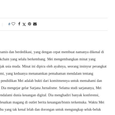
0
dinamis dan berdedikasi, yang dengan cepat membuat namanya dikenal di
ockchain yang selalu berkembang. Mei mengembangkan minat yang
ak usia muda. Minat ini dipicu oleh ayahnya, seorang insinyur perangkat
onomi, yang keduanya menanamkan pemahaman mendalam tentang
an pendidikan Mei adalah bukti dari komitmennya untuk memahami dan
Dia mengejar gelar Sarjana Jurnalisme. Selama studi sarjananya, Mei
ndalami dunia keuangan digital. Dia menghadiri banyak konferensi,
elesaikan magang di outlet berita keuangan/bisnis terkemuka. Waktu Mei
 tahu yang tak kenal lelah dan dorongan untuk mengungkap seluk-beluk