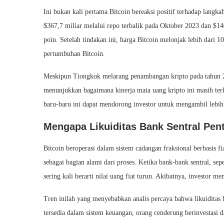
Ini bukan kali pertama Bitcoin bereaksi positif terhadap lan
$367,7 miliar melalui repo terbalik pada Oktober 2023 dan $14
poin. Setelah tindakan ini, harga Bitcoin melonjak lebih dari
pertumbuhan Bitcoin.
Meskipun Tiongkok melarang penambangan kripto pada tahun 202
menunjukkan bagaimana kinerja mata uang kripto ini masih terk
baru-baru ini dapat mendorong investor untuk mengambil lebih b
Mengapa Likuiditas Bank Sentral Pent
Bitcoin beroperasi dalam sistem cadangan fraksional berbasis f
sebagai bagian alami dari proses. Ketika bank-bank sentral, s
sering kali berarti nilai uang fiat turun. Akibatnya, investor m
Tren inilah yang menyebabkan analis percaya bahwa likuiditas
tersedia dalam sistem keuangan, orang cenderung berinvestasi 