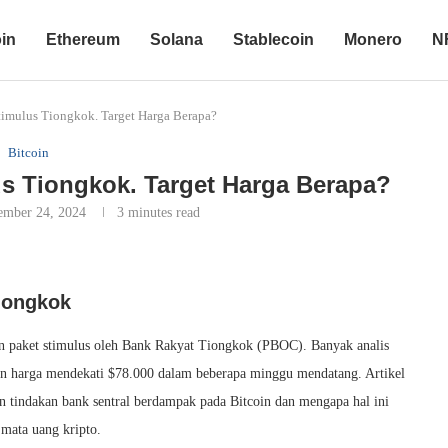
oin
Ethereum
Solana
Stablecoin
Monero
N
Stimulus Tiongkok. Target Harga Berapa?
Bitcoin
us Tiongkok. Target Harga Berapa?
ember 24, 2024
3 minutes read
Tiongkok
n paket stimulus oleh Bank Rakyat Tiongkok (PBOC). Banyak analis
kan harga mendekati $78.000 dalam beberapa minggu mendatang. Artikel
 tindakan bank sentral berdampak pada Bitcoin dan mengapa hal ini
 mata uang kripto.