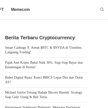
FT
Memecoin
Berita Terbaru Cryptocurrency
Smart Cashtags X: Ketuk $BTC & $NVDA di Timeline,
Langsung Trading!
Pajak Aset Kripto Bakal Naik 36%, Siap-Siap Bayar atas
Keuntungan di Kertas!
Rubel Digital Rusia: Kunci BRICS Lepas Diri dari Dolar
AS?
Michael Saylor Tenang Hadapi Bitcoin Runtuh: Strategy
Siap Gulir Utang & Beli Terus
Pertarungan Stablecoin Berbunga: Mengapa Pertemuan