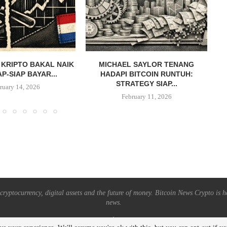
 KRIPTO BAKAL NAIK
MICHAEL SAYLOR TENANG
AP-SIAP BAYAR...
HADAPI BITCOIN RUNTUH:
STRATEGY SIAP...
ruary 14, 2026
February 11, 2026
ryptocurrency, digital assets and the future of money. Bitcoin News Crypto is he
news.
BACK TO TOP