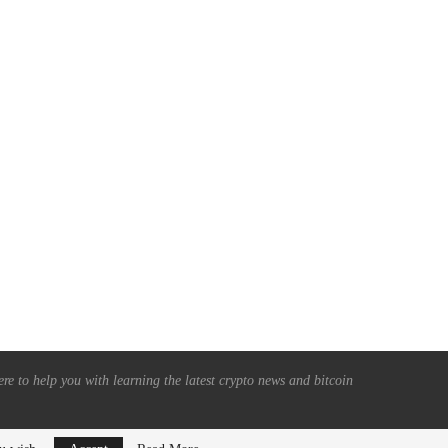
PERTARUNGAN STABLECOIN
ETP KRIPTO MASIH KELUAR, 
BERBUNGA: MENGAPA
DARAHNYA MENGERING:
PERTEMUAN RAHASIA GEDUNG
BITCOIN...
PUTIH...
February 9, 2026
February 10, 2026
re to help you with learning the latest crypto news and bitcoin