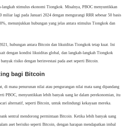
gkah-langkah stimulus ekonomi Tiongkok. Misalnya, PBOC menyuntikkan
0 miliar lagi pada Januari 2024 dengan mengurangi RRR sebesar 50 basis
 100%, menunjukkan hubungan yang jelas antara stimulus Tiongkok dan
1, hubungan antara Bitcoin dan likuiditas Tiongkok tetap kuat. Ini
ait dengan kondisi likuiditas global, dan langkah-langkah Tiongkok
anyak risiko dengan berinvestasi pada aset seperti Bitcoin.
ing bagi Bitcoin
iat, di mana penurunan nilai atau pengurangan nilai mata uang dipandang
eperti PBOC, menyuntikkan lebih banyak uang ke dalam perekonomian, itu
encari alternatif, seperti Bitcoin, untuk melindungi kekayaan mereka.
 bank sentral mendorong permintaan Bitcoin. Ketika lebih banyak uang
dalam aset berisiko seperti Bitcoin, dengan harapan mendapatkan imbal