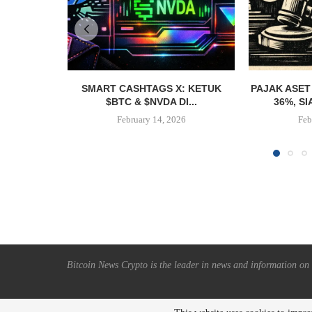
SMART CASHTAGS X: KETUK
PAJAK ASET
$BTC & $NVDA DI...
36%, SI
February 14, 2026
Feb
Bitcoin News Crypto is the leader in news and information on c