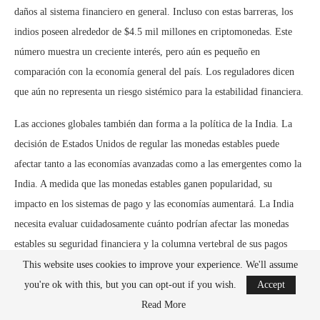
daños al sistema financiero en general. Incluso con estas barreras, los
indios poseen alrededor de $4.5 mil millones en criptomonedas. Este
número muestra un creciente interés, pero aún es pequeño en
comparación con la economía general del país. Los reguladores dicen
que aún no representa un riesgo sistémico para la estabilidad financiera.
Las acciones globales también dan forma a la política de la India. La
decisión de Estados Unidos de regular las monedas estables puede
afectar tanto a las economías avanzadas como a las emergentes como la
India. A medida que las monedas estables ganen popularidad, su
impacto en los sistemas de pago y las economías aumentará. La India
necesita evaluar cuidadosamente cuánto podrían afectar las monedas
estables su seguridad financiera y la columna vertebral de sus pagos
nacionales. Diferentes países están tomando diferentes caminos. Si bien
This website uses cookies to improve your experience. We'll assume
Estados Unidos se está moviendo hacia reglas más formales, la India
you're ok with this, but you can opt-out if you wish.
Accept
quiere esperar y ver cómo se desarrollan estas reglas antes de decidir su
Read More