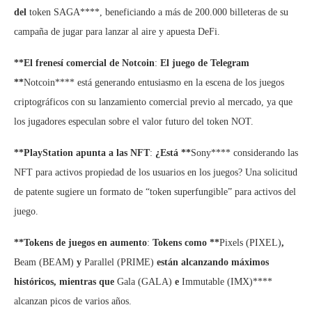
del
token SAGA****, beneficiando a más de 200.000 billeteras de su
campaña de jugar para lanzar al aire y apuesta DeFi.
**El frenesí comercial de Notcoin
:
El juego de Telegram
**
Notcoin**** está generando entusiasmo en la escena de los juegos
criptográficos con su lanzamiento comercial previo al mercado, ya que
los jugadores especulan sobre el valor futuro del token NOT.
**PlayStation apunta a las NFT
:
¿Está **
Sony**** considerando las
NFT para activos propiedad de los usuarios en los juegos? Una solicitud
de patente sugiere un formato de “token superfungible” para activos del
juego.
**Tokens de juegos en aumento
:
Tokens como **
Pixels (PIXEL)
,
Beam (BEAM)
y
Parallel (PRIME)
están alcanzando máximos
históricos, mientras que
Gala (GALA)
e
Immutable (IMX)****
alcanzan picos de varios años.