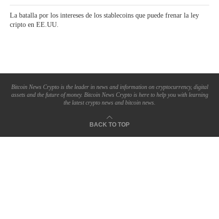
La batalla por los intereses de los stablecoins que puede frenar la ley
cripto en EE.UU.
Bitcoin News Crypto is the leader in news and information on cryptocurrency, digital
assets and the future of money. Bitcoin News Crypto is here to help you with learning
the latest crypto news and bitcoin news.
BACK TO TOP