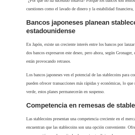
“¿Por qué no ha sucedido todavía? Porque los bancos son lentos
cuestiones como el lavado de dinero y la estabilidad financiera, 
Bancos japoneses planean stableco
estadounidense
En Japón, existe un creciente interés entre los bancos por lanza
dos bancos expresaron este deseo, pero ahora, según Gronager, d
están provocando retrasos.
Los bancos japoneses ven el potencial de las stablecoins para com
pueden ofrecer transacciones más rápidas y económicas, lo que re
verde, estos planes permanecerán en suspenso.
Competencia en remesas de stable
Las stablecoins presentan una competencia creciente en el merca
encuentran que las stablecoins son una opción conveniente. Ofre