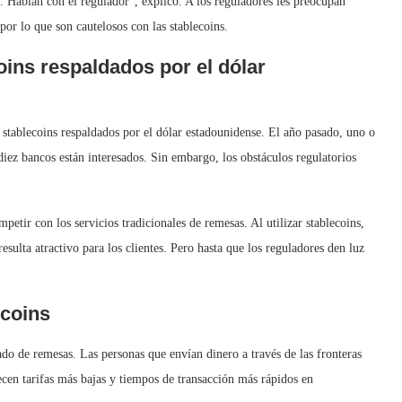
. Hablan con el regulador”, explicó. A los reguladores les preocupan
por lo que son cautelosos con las stablecoins.
ins respaldados por el dólar
r stablecoins respaldados por el dólar estadounidense. El año pasado, uno o
iez bancos están interesados. Sin embargo, los obstáculos regulatorios
petir con los servicios tradicionales de remesas. Al utilizar stablecoins,
sulta atractivo para los clientes. Pero hasta que los reguladores den luz
coins
do de remesas. Las personas que envían dinero a través de las fronteras
cen tarifas más bajas y tiempos de transacción más rápidos en