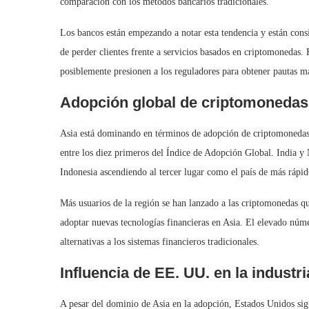
comparación con los métodos bancarios tradicionales.
Los bancos están empezando a notar esta tendencia y están consi
de perder clientes frente a servicios basados ​​en criptomonedas.
posiblemente presionen a los reguladores para obtener pautas má
Adopción global de criptomonedas:
Asia está dominando en términos de adopción de criptomonedas.
entre los diez primeros del Índice de Adopción Global. India y 
Indonesia ascendiendo al tercer lugar como el país de más rápid
Más usuarios de la región se han lanzado a las criptomonedas qu
adoptar nuevas tecnologías financieras en Asia. El elevado núme
alternativas a los sistemas financieros tradicionales.
Influencia de EE. UU. en la industr
A pesar del dominio de Asia en la adopción, Estados Unidos sigu