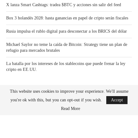
X lanza Smart Cashtags: tradea $BTC y acciones sin salir del feed
Box 3 holandés 2028: hasta ganancias en papel de cripto serán fiscales
Rusia impulsa el rublo digital para desconectar a los BRICS del dólar
Michael Saylor no teme la caída de Bitcoin: Strategy tiene un plan de
refugio para mercados brutales
La batalla por los intereses de los stablecoins que puede frenar la ley
cripto en EE.UU.
This website uses cookies to improve your experience. We'll assume
you're ok with this, but you can opt-out if you wish.
Accept
Read More
Bitcoin News Crypto is the leader in news and information on cryptocurrency, digital
assets and the future of money. Bitcoin News Crypto is here to help you with learning
the latest crypto news and bitcoin news.
BACK TO TOP