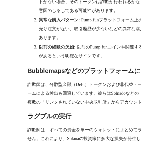
トがない場合、そのトークンは詐欺が行われるかな
意図のしるしである可能性があります。
異常な購入パターン:
Pump.funプラットフォー
売り注文がない、取引履歴が少ないなどの異常な購
あります。
以前の経験の欠如:
以前のPump.funコインや関
があるという明確なサインです。
Bubblemapsなどのプラットフォー
詐欺師は、分散型金融（DeFi）トークンおよび非代替トーク
ームによる検出も回避しています。彼らはSolnadoな
複数の「リンクされていない中央取引所」からアカウン
ラグプルの実行
詐欺師は、すべての資金を単一のウォレットにまとめて
せん。これにより、Solanaの投資家に多大な損失が発生