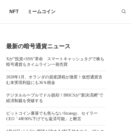
ロ
NFT
ミームコイン
最新の暗号通貨ニュース
Xが“投資×SNS”革命 スマートキャッシュタグで株も
暗号通貨もタイムライン一発売買
2028年1月、オランダの資産課税が激変！仮想通貨含
む未実現利益にも36％税金
デジタルルーブルでドル脱却！BRICSが“新決済網”で
経済制裁を突破する
ビットコイン暴落でも焦らないStrategy、セイラー
CEO「4年90%下げでも返済可能」と断言