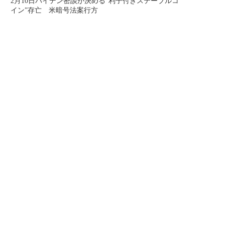
2月10日バイデン密談が決める“利子付きステーブルコ
イン”存亡 米暗号法案行方