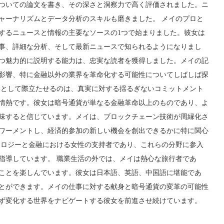
ついての論文を書き、その深さと洞察力で高く評価されました。ニ
ャーナリズムとデータ分析のスキルも磨きました。 メイのプロと
するニュースと情報の主要なソースの1つで始まりました。彼女は
事、詳細な分析、そして最新ニュースで知られるようになりまし
つ魅力的に説明する能力は、忠実な読者を獲得しました。メイの記
影響、特に金融以外の業界を革命化する可能性についてしばしば探
トとして際立たせるのは、真実に対する揺るぎないコミットメント
情熱です。彼女は暗号通貨が単なる金融革命以上のものであり、よ
味すると信じています。メイは、ブロックチェーン技術が周縁化さ
ワーメントし、経済的参加の新しい機会を創出できるかに特に関心
ノロジーと金融における女性の支持者であり、これらの分野に参入
指導しています。 職業生活の外では、メイは熱心な旅行者であ
ことを楽しんでいます。彼女は日本語、英語、中国語に堪能であ
とができます。メイの仕事に対する献身と暗号通貨の変革の可能性
ず変化する世界をナビゲートする彼女を前進させ続けています。