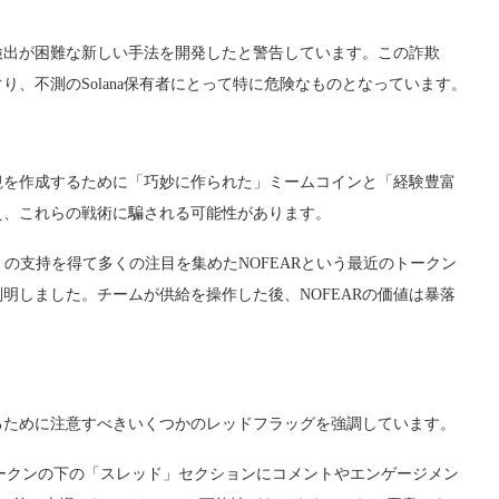
詐欺師が検出が困難な新しい手法を開発したと警告しています。この詐欺
、不測のSolana保有者にとって特に危険なものとなっています。
インの外観を作成するために「巧妙に作られた」ミームコインと「経験豊富
え、これらの戦術に騙される可能性があります。
の支持を得て多くの注目を集めたNOFEARという最近のトークン
明しました。チームが供給を操作した後、NOFEARの価値は暴落
を特定するために注意すべきいくつかのレッドフラッグを強調しています。
nのトークンの下の「スレッド」セクションにコメントやエンゲージメン