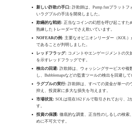
新しい詐欺の手口:
詐欺師は、Pump.funプラット
いラグプルの手法を開発しました。
欺瞞的な戦術:
正当なコインの幻想を呼び起こすた
熟練したトレーダーでさえ欺いています。
NOFEARの例:
主要なオピニオンリーダー（KOL）
であることが判明しました。
レッドフラッグ:
コメントやエンゲージメントの欠
を示すレッドフラッグです。
検出の回避:
詐欺師は、ウォッシングサービスや複
し、Bubblemapsなどの監査ツールの検出を回避し
ラグプルの実行:
詐欺師は、すべての資金が単一の
抑え、投資家に多大な損失を与えます。
市場状況:
SOLは現在162ドルで取引されており、
す。
投資の保護:
徹底的な調査、正当性のしるしの検索
めに不可欠です。