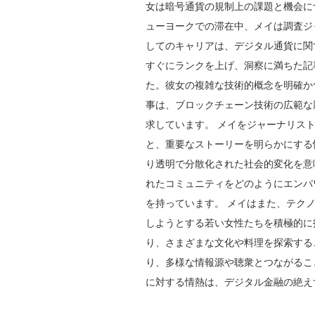
女は暗号通貨の規制上の課題と機会に
ューヨークでの滞在中、メイは調査ジ
してのキャリアは、デジタル通貨に関
すぐにランクを上げ、洞察に満ちた記
た。彼女の複雑な技術的概念を明確か
事は、ブロックチェーン技術の広範な
求しています。 メイをジャーナリス
と、重要なストーリーを明らかにする
り透明で分散化された社会的変化を意
れたコミュニティをどのようにエンパ
を持っています。 メイはまた、テク
しようとする若い女性たちを積極的に
り、さまざまな文化や料理を探索する
り、多様な情報源や聴衆とつながるこ
に対する情熱は、デジタル金融の絶え