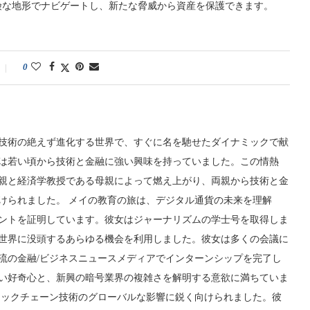
険な地形でナビゲートし、新たな脅威から資産を保護できます。
0
技術の絶えず進化する世界で、すぐに名を馳せたダイナミックで献
は若い頃から技術と金融に強い興味を持っていました。この情熱
親と経済学教授である母親によって燃え上がり、両親から技術と金
けられました。 メイの教育の旅は、デジタル通貨の未来を理解
ントを証明しています。彼女はジャーナリズムの学士号を取得しま
世界に没頭するあらゆる機会を利用しました。彼女は多くの会議に
流の金融/ビジネスニュースメディアでインターンシップを完了し
い好奇心と、新興の暗号業界の複雑さを解明する意欲に満ちていま
ロックチェーン技術のグローバルな影響に鋭く向けられました。彼