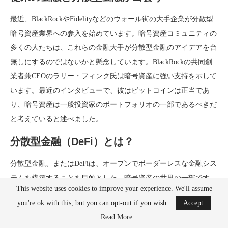
最近、BlackRockやFidelityなどのウォール街の大手企業が分散型
暗号資産業界への参入を始めています。暗号資産コミュニティの
多くの人たちは、これらの金融大手が分散型金融のアイデアを台
無しにするのではないかと懸念しています。BlackRockの共同創
業者兼CEOのラリー・フィンク氏は暗号資産に強い支持を示して
います。最近のインタビューで、彼はビットコインは正当であ
り、暗号資産は一般投資家のポートフォリオの一部であるべきだ
と考えていると述べました。
分散型金融（DeFi）とは？
分散型金融、またはDeFiは、オープンでボーダーレスな金融シス
テムを構築することを目的とした、暗号資産の世界の一部です。
This website uses cookies to improve your experience. We'll assume
このシステムは、銀行などの従来の金融機関や中央集権的な仲介
you're ok with this, but you can opt-out if you wish.
Accept
業者に依存せずに機能します。その主な目的は、これらの中央集
Read More
権的な機関の権限を制限し、世界中で銀行サービスを受けられな