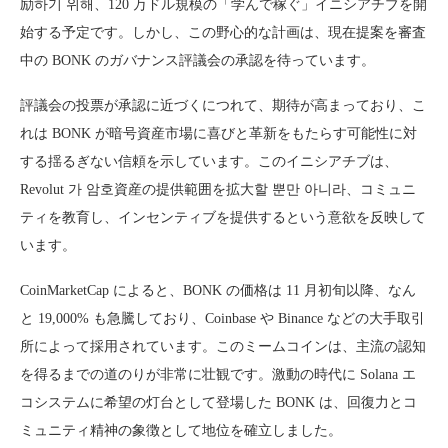
励하기 위해、120 万ドル規模の「学んで稼ぐ」イニシアチブを開
始する予定です。しかし、この野心的な計画は、現在提案を審査
中の BONK のガバナンス評議会の承認を待っています。
評議会の投票が承認に近づくにつれて、期待が高まっており、こ
れは BONK が暗号資産市場に喜びと革新をもたらす可能性に対
する揺るぎない信頼を示しています。このイニシアチブは、
Revolut 가 암호資産の提供範囲を拡大할 뿐만 아니라、コミュニ
ティを教育し、インセンティブを提供するという意欲を反映して
います。
CoinMarketCap によると、BONK の価格は 11 月初旬以降、なん
と 19,000% も急騰しており、Coinbase や Binance などの大手取引
所によって採用されています。このミームコインは、主流の認知
を得るまでの道のりが非常に壮観です。激動の時代に Solana エ
コシステムに希望の灯台として登場した BONK は、回復力とコ
ミュニティ精神の象徴として地位を確立しました。