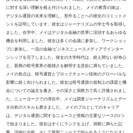
に対する深い理解を植え付けられました。 メイの教育の旅は、
デジタル通貨の未来を理解し、形作ることへの彼女のコミットメ
ントを証明しています。彼女はジャーナリズムの学士号を取得し
ました。在学中、メイはデジタル金融の世界に没頭するあらゆる
機会を利用しました。彼女は多くの会議に参加し、ワークショッ
プに参加し、一流の金融/ビジネスニュースメディアでインター
ンシップを完了しました。彼女の大学時代は、絶え間ない好奇心
と、新興の暗号業界の複雑さを解明する意欲に満ちていました。
メイの焦点は、暗号通貨とブロックチェーン技術のグローバルな
影響に鋭く向けられました。彼女は暗号通貨の規制上の課題と機
会についての論文を書き、その深さと洞察力で高く評価されまし
た。ニューヨークでの滞在中、メイは調査ジャーナリズムとデー
タ分析のスキルも磨きました。 メイのプロとしてのキャリア
は、デジタル通貨に関するニュースと情報の主要なソースの1つ
で始まりました。彼女はすぐにランクを上げ、洞察に満ちた記
事、詳細な分析、そして最新ニュースで知られるようになりまし