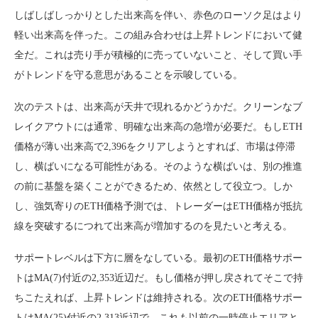
しばしばしっかりとした出来高を伴い、赤色のローソク足はより
軽い出来高を伴った。この組み合わせは上昇トレンドにおいて健
全だ。これは売り手が積極的に売っていないこと、そして買い手
がトレンドを守る意思があることを示唆している。
次のテストは、出来高が天井で現れるかどうかだ。クリーンなブ
レイクアウトには通常、明確な出来高の急増が必要だ。もしETH
価格が薄い出来高で2,396をクリアしようとすれば、市場は停滞
し、横ばいになる可能性がある。そのような横ばいは、別の推進
の前に基盤を築くことができるため、依然として役立つ。しか
し、強気寄りのETH価格予測では、トレーダーはETH価格が抵抗
線を突破するにつれて出来高が増加するのを見たいと考える。
サポートレベルは下方に層をなしている。最初のETH価格サポー
トはMA(7)付近の2,353近辺だ。もし価格が押し戻されてそこで持
ちこたえれば、上昇トレンドは維持される。次のETH価格サポー
トはMA(25)付近の2,313近辺で、これも以前の一時停止エリアと