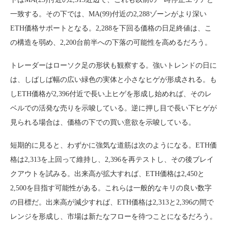
一致する。その下では、MA(99)付近の2,288ゾーンがより深い
ETH価格サポートとなる。2,288を下回る価格の日足終値は、こ
の構造を弱め、2,200台前半への下落の可能性を高めるだろう。
トレーダーはローソク足の形状も観察する。強いトレンドの日に
は、しばしば幅の広い緑色の実体と小さなヒゲが形成される。も
しETH価格が2,396付近で長い上ヒゲを形成し始めれば、そのレ
ベルでの活発な売りを示唆している。逆に押し目で長い下ヒゲが
見られる場合は、価格の下での買い意欲を示唆している。
短期的に見ると、わずかに強気な道筋は次のようになる。ETH価
格は2,313を上回って維持し、2,396を再テストし、その後ブレイ
クアウトを試みる。出来高が拡大すれば、ETH価格は2,450と
2,500を目指す可能性がある。これらは一般的なキリの良い数字
の目標だ。出来高が減少すれば、ETH価格は2,313と2,396の間で
レンジを形成し、市場は新たなフローを待つことになるだろう。