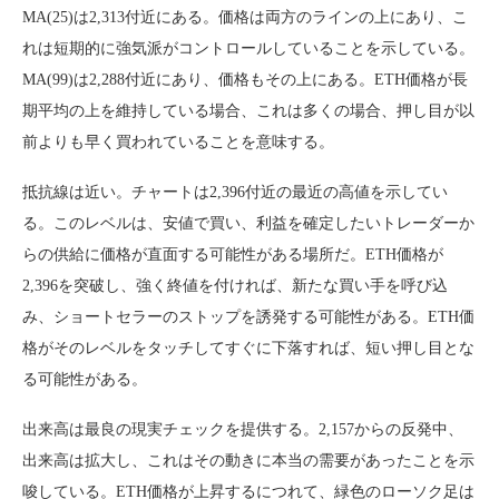
MA(25)は2,313付近にある。価格は両方のラインの上にあり、こ
れは短期的に強気派がコントロールしていることを示している。
MA(99)は2,288付近にあり、価格もその上にある。ETH価格が長
期平均の上を維持している場合、これは多くの場合、押し目が以
前よりも早く買われていることを意味する。
抵抗線は近い。チャートは2,396付近の最近の高値を示してい
る。このレベルは、安値で買い、利益を確定したいトレーダーか
らの供給に価格が直面する可能性がある場所だ。ETH価格が
2,396を突破し、強く終値を付ければ、新たな買い手を呼び込
み、ショートセラーのストップを誘発する可能性がある。ETH価
格がそのレベルをタッチしてすぐに下落すれば、短い押し目とな
る可能性がある。
出来高は最良の現実チェックを提供する。2,157からの反発中、
出来高は拡大し、これはその動きに本当の需要があったことを示
唆している。ETH価格が上昇するにつれて、緑色のローソク足は