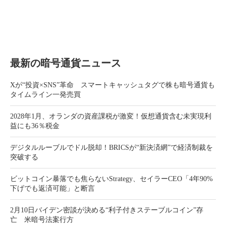
最新の暗号通貨ニュース
Xが“投資×SNS”革命 スマートキャッシュタグで株も暗号通貨も
タイムライン一発売買
2028年1月、オランダの資産課税が激変！仮想通貨含む未実現利
益にも36％税金
デジタルルーブルでドル脱却！BRICSが“新決済網”で経済制裁を
突破する
ビットコイン暴落でも焦らないStrategy、セイラーCEO「4年90%
下げでも返済可能」と断言
2月10日バイデン密談が決める“利子付きステーブルコイン”存
亡 米暗号法案行方