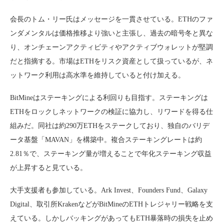
会長のトム・リー氏はメッセージを一貫させている。ETHのファ
ンダメンタルは価格推移より強いと主張し、過去の暗号冬と異な
り、オンチェーンアクティビティやアクティブウォレットが堅調
だと指摘する。市場はETHをリスク資産として扱っているが、ネ
ットワーク利用は高水準を維持していると付け加える。
BitMineはステーキングによる利回りも目指す。ステーキングは
ETHをロックしネットワークの検証に協力し、リワードを得る仕
組みだ。同社は約290万ETHをステークしており、独自のバリデ
ータ基盤「MAVAN」を構築中。複合ステーキングレートは約
2.81％で、ステーキング量が増えることで年化ステーキング収益
が上昇すると見ている。
大手支援者も参加している。Ark Invest、Founders Fund、Galaxy
Digital、取引所KrakenなどがBitMineのETHトレジャリー戦略を支
えている。しかしバッキングがあってもETH暴落時の損失を止め