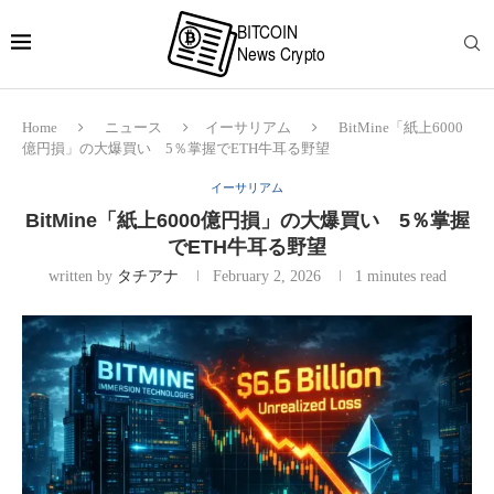
Home
ニュース
イーサリアム
BitMine「紙上6000
億円損」の大爆買い 5％掌握でETH牛耳る野望
イーサリアム
BitMine「紙上6000億円損」の大爆買い 5％掌握
でETH牛耳る野望
written by
タチアナ
February 2, 2026
1 minutes read