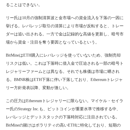
ることはできない。
リー氏は10月の強制清算波と金市場への資金流入を下落の一因に
挙げる。レバレッジ取引の清算により市場が反転すると、トレー
ダーは追い出される。一方で金は記録的な高値を更新し、暗号市
場から資金・注目を奪う要因となっているという。
BitMineはETH購入にレバレッジを使っていないため、強制売却
リスクは低い。これは下落時に借入金で圧迫される一部の暗号ト
レジャリーファームとは異なる。それでも株価は市場に晒され
る。BMNR株はETH下落に伴い下落しており、Ethereumトレジャ
リー方針発表以降、変動が激しい。
この圧力はEthereumトレジャリーに限らない。マイケル・セイラ
ー氏のStrategy Inc.も、ビットコインが重要水準で推移する中、
レバレッジとデットスタックの下落時対応に注目されている。
BitMineの賭けはボラリティの高いETHに特化しており、短期の