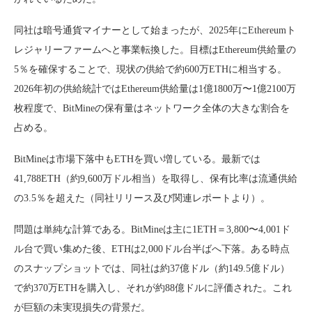
同社は暗号通貨マイナーとして始まったが、2025年にEthereumト
レジャリーファームへと事業転換した。目標はEthereum供給量の
5％を確保することで、現状の供給で約600万ETHに相当する。
2026年初の供給統計ではEthereum供給量は1億1800万〜1億2100万
枚程度で、BitMineの保有量はネットワーク全体の大きな割合を
占める。
BitMineは市場下落中もETHを買い増している。最新では
41,788ETH（約9,600万ドル相当）を取得し、保有比率は流通供給
の3.5％を超えた（同社リリース及び関連レポートより）。
問題は単純な計算である。BitMineは主に1ETH＝3,800〜4,001ド
ル台で買い集めた後、ETHは2,000ドル台半ばへ下落。ある時点
のスナップショットでは、同社は約37億ドル（約149.5億ドル）
で約370万ETHを購入し、それが約88億ドルに評価された。これ
が巨額の未実現損失の背景だ。