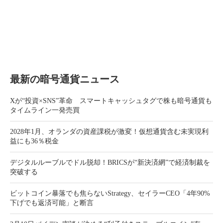
最新の暗号通貨ニュース
Xが“投資×SNS”革命 スマートキャッシュタグで株も暗号通貨も
タイムライン一発売買
2028年1月、オランダの資産課税が激変！仮想通貨含む未実現利
益にも36％税金
デジタルルーブルでドル脱却！BRICSが“新決済網”で経済制裁を
突破する
ビットコイン暴落でも焦らないStrategy、セイラーCEO「4年90%
下げでも返済可能」と断言