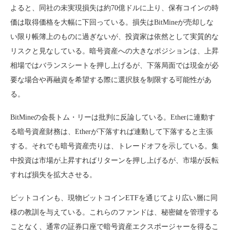
よると、同社の未実現損失は約70億ドルに上り、保有コインの時
価は取得価格を大幅に下回っている。損失はBitMineが売却しな
い限り帳簿上のものに過ぎないが、投資家は依然として実質的な
リスクと見なしている。暗号資産への大きなポジションは、上昇
相場ではバランスシートを押し上げるが、下落局面では現金が必
要な場合や再融資を希望する際に選択肢を制限する可能性があ
る。
BitMineの会長トム・リーは批判に反論している。Etherに連動す
る暗号資産財務は、Etherが下落すれば連動して下落すると主張
する。それでも暗号資産売りは、トレードオフを示している。集
中投資は市場が上昇すればリターンを押し上げるが、市場が反転
すれば損失を拡大させる。
ビットコインも、現物ビットコインETFを通じてより広い層に同
様の教訓を与えている。これらのファンドは、秘密鍵を管理する
ことなく、通常の証券口座で暗号資産エクスポージャーを得るこ