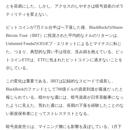
とを容易にした。しかし、アクセスのしやすさは暗号資産のボラ
ティリティを変えない。
ビットコインが7万ドル台半ばへ下落した後、BlackRockのiShares
Bitcoin Trust（IBIT）に投資された平均的なドルのリターンは、
Unlimited FundsのCIOボブ・エリオットによるとマイナスに転じ
た。つまり、典型的な買い手は現在、含み損を抱えている。ビッ
トコインETFは、ETFに包まれたビットコインに過ぎないことを
示している。
この変化は重要である。IBITは記録的なスピードで成長し、
BlackRockのファンドとして700億ドルの資産到達が最速だったと
報じられている。穏やかな週には、暗号資産が日常茶飯事になっ
たように見えた。荒れた週には、長期の下落を経験したことのな
い新規保有者にとってストレステストとなる。
暗号資産売りは、マイニング層にも影響を及ぼしている。1月下