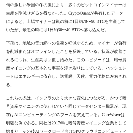
旬の激しい米国の冬の嵐により、多くのビットコインマイナーは
生産を削減せざるを得なかった。CryptoQuantが共有したデータ
によると、上場マイナーは嵐の前に1日約70〜90 BTCを生産して
いたが、最悪の時には1日約30〜40 BTCへ落ち込んだ。
下落は、地域の電力網への負荷を軽減するため、マイナーが負荷
を削減またはオフラインしたことを反映している。状況が改善さ
れるにつれ、生産高は回復し始めた。このエピソードは、暗号資
産マイニングの基本的な事実を浮き彫りにしている。ハッシュレ
ートはエネルギーに依存し、送電網、天候、電力価格に左右され
る。
これらの糸は、インフラのより大きな変化につながる。かつて暗
号資産マイニングに使われていた同じデータセンター機器が、現
在はAIコンピューティングのブームを支えている。CoreWeaveは
明確な例である。同社は2017年に暗号資産マイニング企業として
始まり、その後AIワークロード向けGPUクラウドコンピューティ