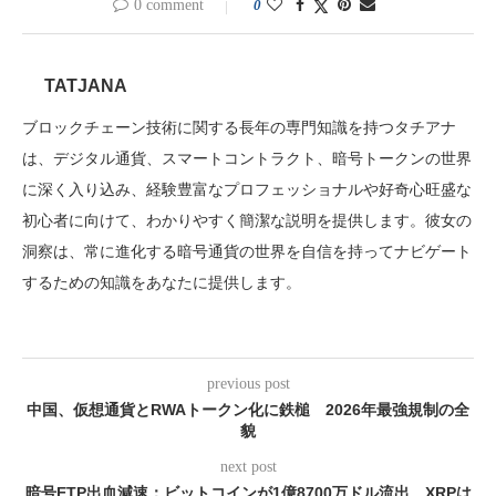
0 comment
0
TATJANA
ブロックチェーン技術に関する長年の専門知識を持つタチアナ
は、デジタル通貨、スマートコントラクト、暗号トークンの世界
に深く入り込み、経験豊富なプロフェッショナルや好奇心旺盛な
初心者に向けて、わかりやすく簡潔な説明を提供します。彼女の
洞察は、常に進化する暗号通貨の世界を自信を持ってナビゲート
するための知識をあなたに提供します。
previous post
中国、仮想通貨とRWAトークン化に鉄槌 2026年最強規制の全
貌
next post
暗号ETP出血減速：ビットコインが1億8700万ドル流出、XRPは