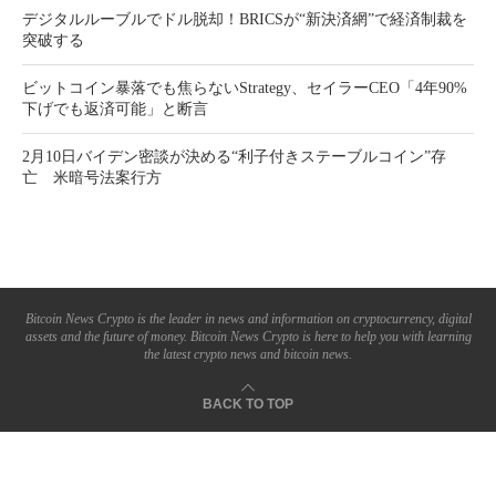
デジタルルーブルでドル脱却！BRICSが“新決済網”で経済制裁を
突破する
ビットコイン暴落でも焦らないStrategy、セイラーCEO「4年90%
下げでも返済可能」と断言
2月10日バイデン密談が決める“利子付きステーブルコイン”存
亡 米暗号法案行方
Bitcoin News Crypto is the leader in news and information on cryptocurrency, digital
assets and the future of money. Bitcoin News Crypto is here to help you with learning
the latest crypto news and bitcoin news.
BACK TO TOP