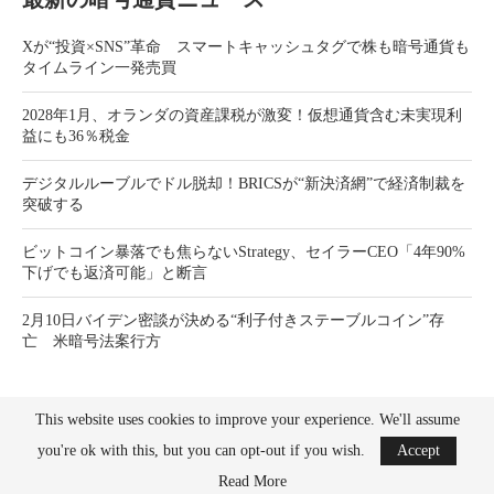
Xが“投資×SNS”革命 スマートキャッシュタグで株も暗号通貨も
タイムライン一発売買
2028年1月、オランダの資産課税が激変！仮想通貨含む未実現利
益にも36％税金
デジタルルーブルでドル脱却！BRICSが“新決済網”で経済制裁を
突破する
ビットコイン暴落でも焦らないStrategy、セイラーCEO「4年90%
下げでも返済可能」と断言
2月10日バイデン密談が決める“利子付きステーブルコイン”存
亡 米暗号法案行方
This website uses cookies to improve your experience. We'll assume
you're ok with this, but you can opt-out if you wish.
Accept
Read More
Bitcoin News Crypto is the leader in news and information on cryptocurrency, digital