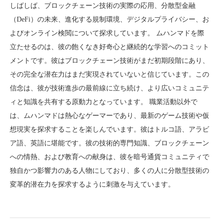
しばしば、ブロックチェーン技術の実際の応用、分散型金融
（DeFi）の未来、進化する規制環境、デジタルプライバシー、お
よびオンライン検閲について探求しています。 ムハンマドを際
立たせるのは、彼の飽くなき好奇心と継続的な学習へのコミット
メントです。彼はブロックチェーン技術がまだ初期段階にあり、
その完全な潜在力はまだ実現されていないと信じています。この
信念は、彼が技術進歩の最前線に立ち続け、より広いコミュニテ
ィと知識を共有する原動力となっています。 職業活動以外で
は、ムハンマドは熱心なゲーマーであり、最新のゲーム技術や仮
想現実を探求することを楽しんでいます。彼はトルコ語、アラビ
ア語、英語に堪能です。彼の技術的専門知識、ブロックチェーン
への情熱、および教育への献身は、彼を暗号通貨コミュニティで
独自かつ影響力のある人物にしており、多くの人に分散型技術の
変革的潜在力を探求するように刺激を与えています。