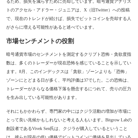
るため、損失を減らすために売却しています。暗号通貨アナリス
トのアクセル・アドラー・ジュニアは、X（旧Twitter）への投稿
で、現在のトレンドが続けば、損失でビットコインを売却する人
がさらに増える可能性があると述べています。
市場センチメントの役割
暗号通貨市場のセンチメントを測定するクリプト恐怖・貪欲度指
数は、多くのトレーダーが現在恐怖を感じていることを示してい
ます。8月、このインデックスは「貪欲」ゾーンよりも「恐怖」
ゾーンにとどまる日が多く、平均評価は37でした。この恐怖は、
トレーダーがさらなる価格下落を懸念するにつれて、売りの圧力
を生み出している可能性があります。
それにもかかわらず、専門家の中にはクジラ活動の増加が市場に
とって良い兆候かもしれないと考える人もいます。Bitgrow Labの
創設者であるVivek Sen氏は、クジラが購入しているということ
は、彼らが現在の低い価格でビットコインに価値を見出している