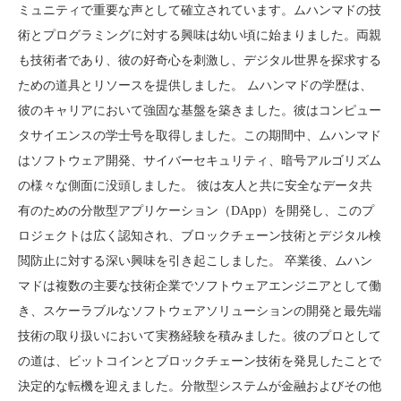
ミュニティで重要な声として確立されています。ムハンマドの技
術とプログラミングに対する興味は幼い頃に始まりました。両親
も技術者であり、彼の好奇心を刺激し、デジタル世界を探求する
ための道具とリソースを提供しました。 ムハンマドの学歴は、
彼のキャリアにおいて強固な基盤を築きました。彼はコンピュー
タサイエンスの学士号を取得しました。この期間中、ムハンマド
はソフトウェア開発、サイバーセキュリティ、暗号アルゴリズム
の様々な側面に没頭しました。 彼は友人と共に安全なデータ共
有のための分散型アプリケーション（DApp）を開発し、このプ
ロジェクトは広く認知され、ブロックチェーン技術とデジタル検
閲防止に対する深い興味を引き起こしました。 卒業後、ムハン
マドは複数の主要な技術企業でソフトウェアエンジニアとして働
き、スケーラブルなソフトウェアソリューションの開発と最先端
技術の取り扱いにおいて実務経験を積みました。彼のプロとして
の道は、ビットコインとブロックチェーン技術を発見したことで
決定的な転機を迎えました。分散型システムが金融およびその他