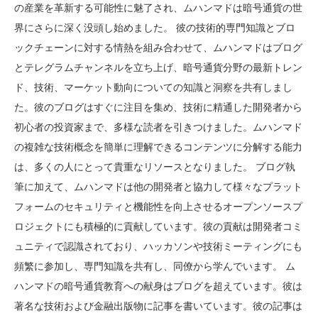
の産業を革新する可能性に魅了され、ムハンマドは暗号通貨の世
界にさらに深く没頭し始めました。 彼の技術的専門知識とブロ
ックチェーンに対する情熱を組み合わせて、ムハンマドはブログ
とテレグラムチャンネルを立ち上げ、暗号通貨分野の最新トレン
ド、技術、マーケット動向についての知識と洞察を共有しまし
た。彼のブログはすぐに注目を集め、技術に精通した開発者から
初心者の投資家まで、多様な読者を引きつけました。ムハンマド
の複雑な技術概念を簡単に理解できるコンテンツに分解する能力
は、多くの人にとって貴重なリソースとなりました。 ブログ執
筆に加えて、ムハンマドは他の開発者と協力して様々なプラット
フォームのセキュリティと機能性を向上させるオープンソースプ
ロジェクトにも積極的に貢献しています。彼の貢献は開発者コミ
ュニティで認識されており、ハッカソンや技術ミーティングにも
頻繁に参加し、専門知識を共有し、同僚から学んでいます。 ム
ハンマドの暗号通貨教育への献身はブログを超えています。彼は
著名な技術および金融出版物に記事を書いています。彼の記事は