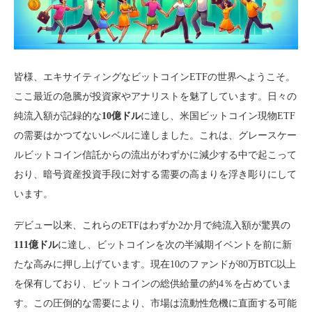
皆様、エキサイティングなビットコインETFの世界へようこそ。
ここ最近の急騰が投資家やアナリストを魅了しています。日々の
純流入額が記録的な
10億ドル
に達し、米国ビットコイン現物ETF
の需要はかつてないレベルに達しました。これは、グレースケー
ルビットコイン信託からの流出がわずかに減少する中で起こって
おり、暗号資産投資手段に対する需要の高まりを浮き彫りにして
います。
デビュー以来、これらのETFはわずか2か月で純流入額が驚異の
111億ドル
に達し、ビットコインを次の半減期イベントを前に新
たな高みに押し上げています。現在10のファンドが80万BTC以上
を保有しており、ビットコインの総供給量の約4％を占めていま
す。この圧倒的な需要により、市場は流動性危機に直面する可能