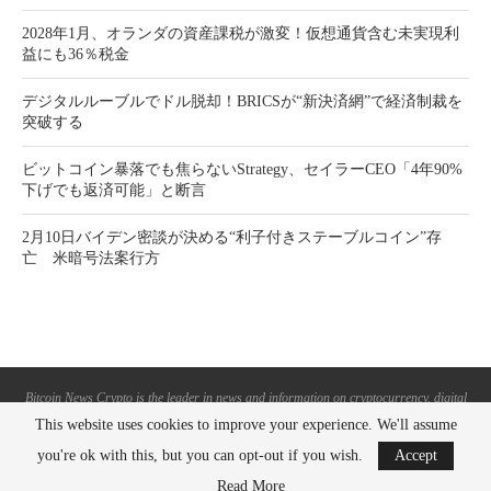
2028年1月、オランダの資産課税が激変！仮想通貨含む未実現利
益にも36％税金
デジタルルーブルでドル脱却！BRICSが“新決済網”で経済制裁を
突破する
ビットコイン暴落でも焦らないStrategy、セイラーCEO「4年90%
下げでも返済可能」と断言
2月10日バイデン密談が決める“利子付きステーブルコイン”存
亡 米暗号法案行方
Bitcoin News Crypto is the leader in news and information on cryptocurrency, digital
assets and the future of money. Bitcoin News Crypto is here to help you with learning
This website uses cookies to improve your experience. We'll assume
the latest crypto news and bitcoin news.
you're ok with this, but you can opt-out if you wish.
Accept
BACK TO TOP
Read More