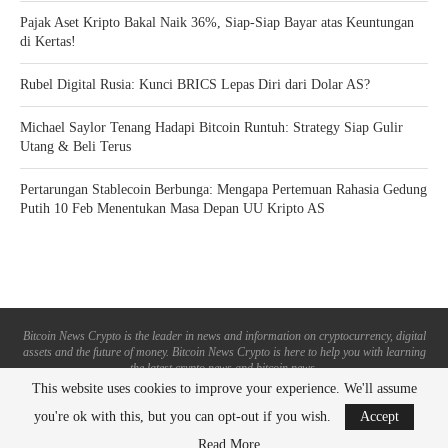
Pajak Aset Kripto Bakal Naik 36%, Siap-Siap Bayar atas Keuntungan
di Kertas!
Rubel Digital Rusia: Kunci BRICS Lepas Diri dari Dolar AS?
Michael Saylor Tenang Hadapi Bitcoin Runtuh: Strategy Siap Gulir
Utang & Beli Terus
Pertarungan Stablecoin Berbunga: Mengapa Pertemuan Rahasia Gedung
Putih 10 Feb Menentukan Masa Depan UU Kripto AS
Bitcoin News Crypto is the leader in news and information on cryptocurrency, digital
assets and the future of money. Bitcoin News Crypto is here to help you with learning
the latest crypto news and bitcoin news.
This website uses cookies to improve your experience. We'll assume
BACK TO TOP
you're ok with this, but you can opt-out if you wish.
Accept
Read More