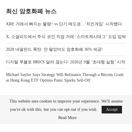
최신 암호화폐 뉴스
XRP, 거래서 빠지는 물량↑ vs 단기 매도권…‘치킨게임’ 시작됐다
X, 소셜피드에서 주식·코인 직접 거래 ‘스마트캐시태그’ 도입 임박
2028 네덜란드 폭탄: 안 팔았어도 암호화폐 36% 세금!
디지털 루블로 BRICS 달러 끊는다: 2026년 9월 ‘초대형 실험’ 시작
Michael Saylor Says Strategy Will Refinance Through a Bitcoin Crash
as Hong Kong ETF Options Panic Sparks Sell-Off
This website uses cookies to improve your experience. We'll assume
you're ok with this, but you can opt-out if you wish.
Accept
Read More
Bitcoin News Crypto is the leader in news and information on cryptocurrency, digital
assets and the future of money. Bitcoin News Crypto is here to help you with learning
the latest crypto news and bitcoin news.