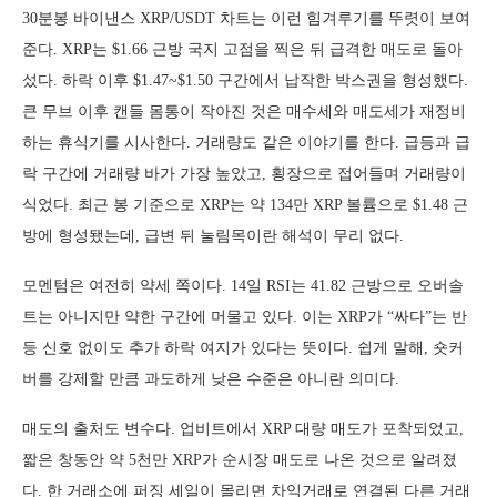
30분봉 바이낸스 XRP/USDT 차트는 이런 힘겨루기를 뚜렷이 보여
준다. XRP는 $1.66 근방 국지 고점을 찍은 뒤 급격한 매도로 돌아
섰다. 하락 이후 $1.47~$1.50 구간에서 납작한 박스권을 형성했다.
큰 무브 이후 캔들 몸통이 작아진 것은 매수세와 매도세가 재정비
하는 휴식기를 시사한다. 거래량도 같은 이야기를 한다. 급등과 급
락 구간에 거래량 바가 가장 높았고, 횡장으로 접어들며 거래량이
식었다. 최근 봉 기준으로 XRP는 약 134만 XRP 볼륨으로 $1.48 근
방에 형성됐는데, 급변 뒤 눌림목이란 해석이 무리 없다.
모멘텀은 여전히 약세 쪽이다. 14일 RSI는 41.82 근방으로 오버솔
트는 아니지만 약한 구간에 머물고 있다. 이는 XRP가 “싸다”는 반
등 신호 없이도 추가 하락 여지가 있다는 뜻이다. 쉽게 말해, 숏커
버를 강제할 만큼 과도하게 낮은 수준은 아니란 의미다.
매도의 출처도 변수다. 업비트에서 XRP 대량 매도가 포착되었고,
짧은 창동안 약 5천만 XRP가 순시장 매도로 나온 것으로 알려졌
다. 한 거래소에 퍼징 세일이 몰리면 차익거래로 연결된 다른 거래