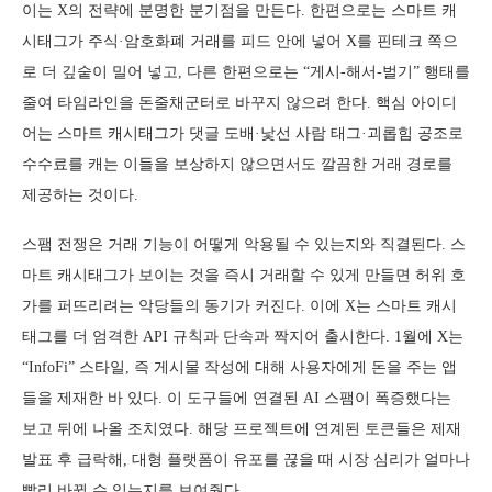
이는 X의 전략에 분명한 분기점을 만든다. 한편으로는 스마트 캐
시태그가 주식·암호화폐 거래를 피드 안에 넣어 X를 핀테크 쪽으
로 더 깊숱이 밀어 넣고, 다른 한편으로는 “게시-해서-벌기” 행태를
줄여 타임라인을 돈줄채군터로 바꾸지 않으려 한다. 핵심 아이디
어는 스마트 캐시태그가 댓글 도배·낯선 사람 태그·괴롭힘 공조로
수수료를 캐는 이들을 보상하지 않으면서도 깔끔한 거래 경로를
제공하는 것이다.
스팸 전쟁은 거래 기능이 어떻게 악용될 수 있는지와 직결된다. 스
마트 캐시태그가 보이는 것을 즉시 거래할 수 있게 만들면 허위 호
가를 퍼뜨리려는 악당들의 동기가 커진다. 이에 X는 스마트 캐시
태그를 더 엄격한 API 규칙과 단속과 짝지어 출시한다. 1월에 X는
“InfoFi” 스타일, 즉 게시물 작성에 대해 사용자에게 돈을 주는 앱
들을 제재한 바 있다. 이 도구들에 연결된 AI 스팸이 폭증했다는
보고 뒤에 나올 조치였다. 해당 프로젝트에 연계된 토큰들은 제재
발표 후 급락해, 대형 플랫폼이 유포를 끊을 때 시장 심리가 얼마나
빨리 바뀔 수 있는지를 보여줬다.