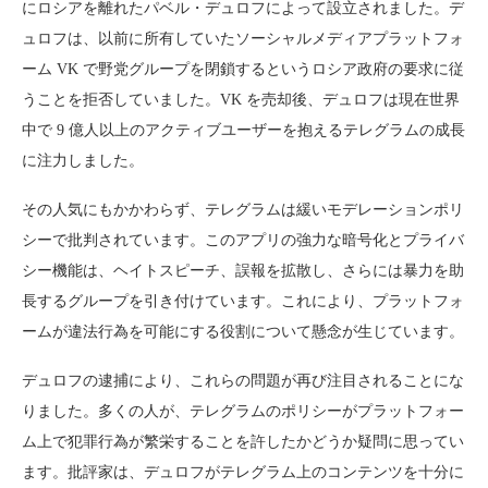
にロシアを離れたパベル・デュロフによって設立されました。デ
ュロフは、以前に所有していたソーシャルメディアプラットフォ
ーム VK で野党グループを閉鎖するというロシア政府の要求に従
うことを拒否していました。VK を売却後、デュロフは現在世界
中で 9 億人以上のアクティブユーザーを抱えるテレグラムの成長
に注力しました。
その人気にもかかわらず、テレグラムは緩いモデレーションポリ
シーで批判されています。このアプリの強力な暗号化とプライバ
シー機能は、ヘイトスピーチ、誤報を拡散し、さらには暴力を助
長するグループを引き付けています。これにより、プラットフォ
ームが違法行為を可能にする役割について懸念が生じています。
デュロフの逮捕により、これらの問題が再び注目されることにな
りました。多くの人が、テレグラムのポリシーがプラットフォー
ム上で犯罪行為が繁栄することを許したかどうか疑問に思ってい
ます。批評家は、デュロフがテレグラム上のコンテンツを十分に