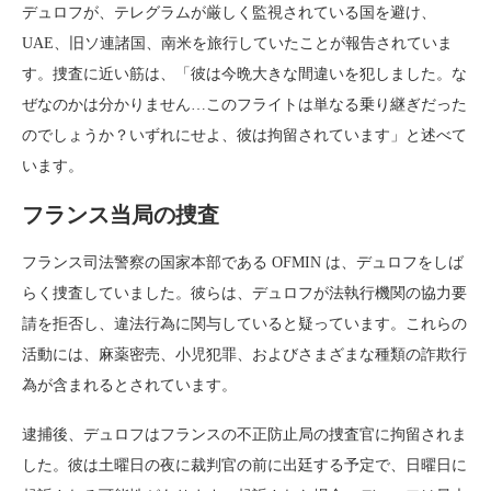
デュロフが、テレグラムが厳しく監視されている国を避け、
UAE、旧ソ連諸国、南米を旅行していたことが報告されていま
す。捜査に近い筋は、「彼は今晩大きな間違いを犯しました。な
ぜなのかは分かりません…このフライトは単なる乗り継ぎだった
のでしょうか？いずれにせよ、彼は拘留されています」と述べて
います。
フランス当局の捜査
フランス司法警察の国家本部である OFMIN は、デュロフをしば
らく捜査していました。彼らは、デュロフが法執行機関の協力要
請を拒否し、違法行為に関与していると疑っています。これらの
活動には、麻薬密売、小児犯罪、およびさまざまな種類の詐欺行
為が含まれるとされています。
逮捕後、デュロフはフランスの不正防止局の捜査官に拘留されま
した。彼は土曜日の夜に裁判官の前に出廷する予定で、日曜日に