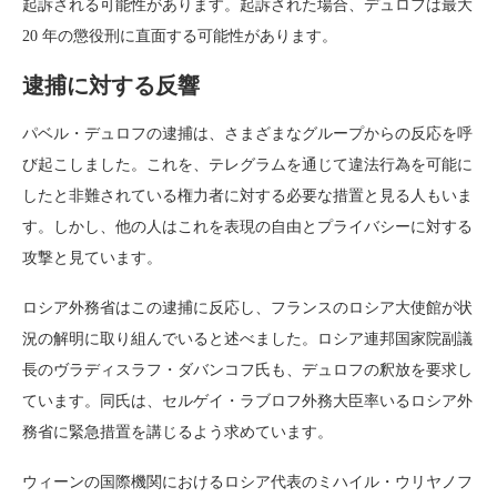
起訴される可能性があります。起訴された場合、デュロフは最大
20 年の懲役刑に直面する可能性があります。
逮捕に対する反響
パベル・デュロフの逮捕は、さまざまなグループからの反応を呼
び起こしました。これを、テレグラムを通じて違法行為を可能に
したと非難されている権力者に対する必要な措置と見る人もいま
す。しかし、他の人はこれを表現の自由とプライバシーに対する
攻撃と見ています。
ロシア外務省はこの逮捕に反応し、フランスのロシア大使館が状
況の解明に取り組んでいると述べました。ロシア連邦国家院副議
長のヴラディスラフ・ダバンコフ氏も、デュロフの釈放を要求し
ています。同氏は、セルゲイ・ラブロフ外務大臣率いるロシア外
務省に緊急措置を講じるよう求めています。
ウィーンの国際機関におけるロシア代表のミハイル・ウリヤノフ