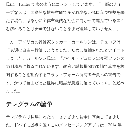
氏は、Twitter で次のようにコメントしています。「一部のナイ
ーブな人は、国際的な情報空間で多かれ少なかれ目立つ役割を果
たす場合、はるかに全体主義的な社会に向かって進んでいる国々
を訪れることは安全ではないことをまだ理解していません。」
一方、アメリカの評論家タッカー・カールソンは、デュロフは
「表現の自由を行使しようとした」ために逮捕されたとツイート
しました。カールソン氏は、「パベル・デュロフは今夜フランス
の刑務所に収監されています。政府と諜報機関の要請で真実を検
閲することを拒否するプラットフォーム所有者全員への警告で
す。かつて自由だった世界に暗黒が急速に迫っています」と述べ
ました。
テレグラムの論争
テレグラムは長年にわたり、さまざまな論争に直面してきまし
た。ドバイに拠点を置くこのメッセージングアプリは、2014 年