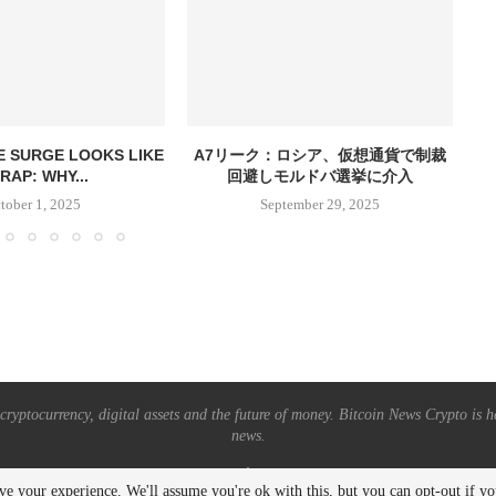
E SURGE LOOKS LIKE
A7リーク：ロシア、仮想通貨で制裁
I
RAP: WHY...
回避しモルドバ選挙に介入
tober 1, 2025
September 29, 2025
ryptocurrency, digital assets and the future of money. Bitcoin News Crypto is he
news.
BACK TO TOP
ve your experience. We'll assume you're ok with this, but you can opt-out if y