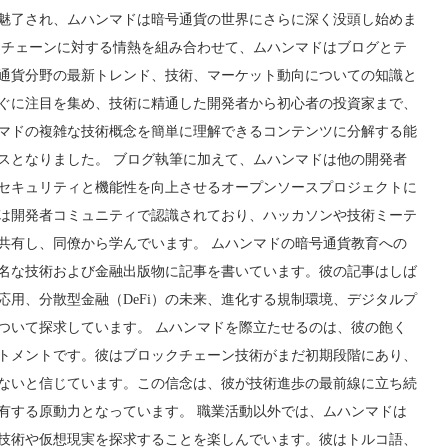
魅了され、ムハンマドは暗号通貨の世界にさらに深く没頭し始めま
クチェーンに対する情熱を組み合わせて、ムハンマドはブログとテ
通貨分野の最新トレンド、技術、マーケット動向についての知識と
ぐに注目を集め、技術に精通した開発者から初心者の投資家まで、
マドの複雑な技術概念を簡単に理解できるコンテンツに分解する能
スとなりました。 ブログ執筆に加えて、ムハンマドは他の開発者
セキュリティと機能性を向上させるオープンソースプロジェクトに
は開発者コミュニティで認識されており、ハッカソンや技術ミーテ
共有し、同僚から学んでいます。 ムハンマドの暗号通貨教育への
名な技術および金融出版物に記事を書いています。彼の記事はしば
応用、分散型金融（DeFi）の未来、進化する規制環境、デジタルプ
ついて探求しています。 ムハンマドを際立たせるのは、彼の飽く
トメントです。彼はブロックチェーン技術がまだ初期段階にあり、
ないと信じています。この信念は、彼が技術進歩の最前線に立ち続
有する原動力となっています。 職業活動以外では、ムハンマドは
技術や仮想現実を探求することを楽しんでいます。彼はトルコ語、