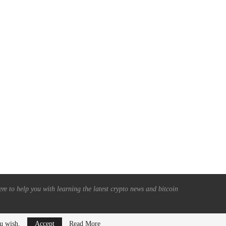
MX急騰: 買い手が主導し、ラリーへ
カナダ警察、未登録取引所
の道を切り開く！
TRADEOGREから76億円相当
通貨を押収！
September 27, 2025
September 19, 2025
re to help you with learning the latest crypto news and bitcoin
ou wish.
Accept
Read More