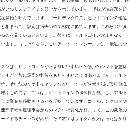
のシグナルではありませんが、最も信頼できるものの1つです。多
がいつリスクテイクを好むかを示しています。指数が現在78を超
式な開始と呼んでいます。ゴールデンクロス、ビットコインの優位
要と相まって、設定は過去の強気相場に似ています。これらのパタ
いるのを見ていると言います。彼らは、アルトコインがまもなく
じています。もしそうなら、このアルトコインシーズンは、最近の歴
ーズンは、ビットコインからより広い市場への焦点のシフトを意味
貨ですが、常に最高の利益をもたらすわけではありません。アルト
ンチ、その他のミッドキャップなどのコインが脚光を浴びる可能性
と呼ぶものです。これは、ビットコインの優位性が低下し、アルト
ように資金を移動させるかを反映しています。ゴールデンクロスや
、連邦準備制度理事会からのマクロの変化が相まって、この変化の
リードするチャンスがあり、その数字はサイクルが始まったばかり