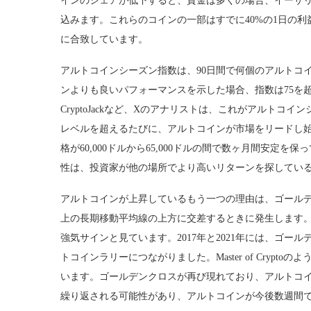
インのシェアが低下すると、資金は多くの場合、イーサ
込みます。これらのコインの一部はすでに40%の1日の
に合致しています。
アルトコインシーズン指数は、90日間で何個のアルトコ
ンよりも良いパフォーマンスを示した場合、指数は75を超え
CryptoJackなど、Xのアナリストは、これがアルト
レベルを超えるたびに、アルトコインが市場をリードし
格が60,000ドルから65,000ドルの間で数ヶ月間安
性は、投資家が他の場所でより高いリターンを探してい
アルトコインが上昇しているもう一つの理由は、ゴール
上の長期移動平均線の上方に交差するときに発生します
強気サインと見ています。2017年と2021年には、ゴ
トコインラリーにつながりました。Master of Cryp
います。ゴールデンクロスが再び現れており、アルトコ
繰り返される可能性があり、アルトコインが今後数週間