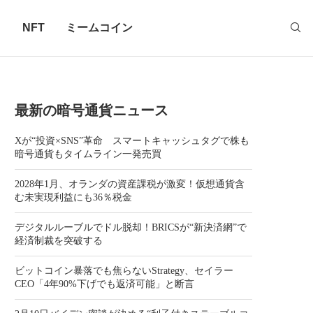
ロ
NFT
ミームコイン
最新の暗号通貨ニュース
Xが“投資×SNS”革命 スマートキャッシュタグで株も
暗号通貨もタイムライン一発売買
2028年1月、オランダの資産課税が激変！仮想通貨含
む未実現利益にも36％税金
デジタルルーブルでドル脱却！BRICSが“新決済網”で
経済制裁を突破する
ビットコイン暴落でも焦らないStrategy、セイラー
CEO「4年90%下げでも返済可能」と断言