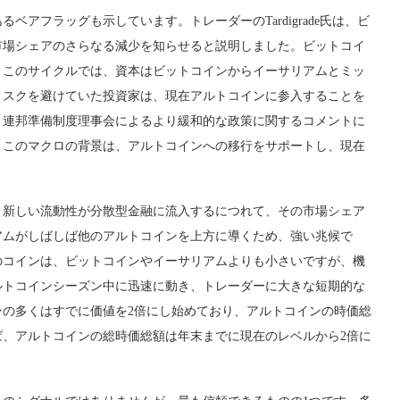
アフラッグも示しています。トレーダーのTardigrade氏は、ビ
市場シェアのさらなる減少を知らせると説明しました。ビットコイ
。このサイクルでは、資本はビットコインからイーサリアムとミッ
リスクを避けていた投資家は、現在アルトコインに参入することを
、連邦準備制度理事会によるより緩和的な政策に関するコメントに
。このマクロの背景は、アルトコインへの移行をサポートし、現在
。新しい流動性が分散型金融に流入するにつれて、その市場シェア
アムがしばしば他のアルトコインを上方に導くため、強い兆候で
のコインは、ビットコインやイーサリアムよりも小さいですが、機
ルトコインシーズン中に迅速に動き、トレーダーに大きな短期的な
の多くはすでに価値を2倍にし始めており、アルトコインの時価総
、アルトコインの総時価総額は年末までに現在のレベルから2倍に