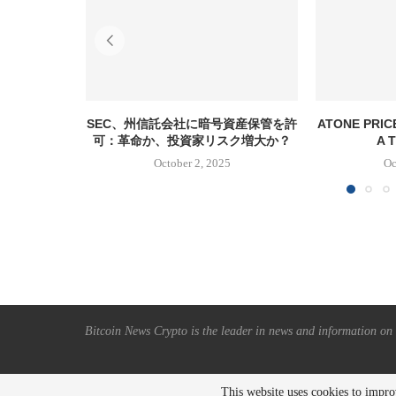
SEC、州信託会社に暗号資産保管を許
ATONE PRIC
可：革命か、投資家リスク増大か？
A T
October 2, 2025
Oc
Bitcoin News Crypto is the leader in news and information on c
This website uses cookies to impro