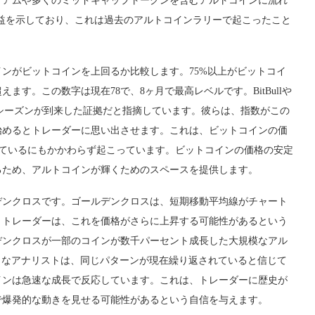
リアムや多くのミッドキャップトークンを含むアルトコインに流れ
利益を示しており、これは過去のアルトコインラリーで起こったこと
インがビットコインを上回るか比較します。75%以上がビットコイ
ます。この数字は現在78で、8ヶ月で最高レベルです。BitBullや
コインシーズンが到来した証拠だと指摘しています。彼らは、指数がこの
始めるとトレーダーに思い出させます。これは、ビットコインの価
定を保っているにもかかわらず起こっています。ビットコインの価格の安定
るため、アルトコインが輝くためのスペースを提供します。
デンクロスです。ゴールデンクロスは、短期移動平均線がチャート
。トレーダーは、これを価格がさらに上昇する可能性があるという
ールデンクロスが一部のコインが数千パーセント成長した大規模なアル
toのようなアナリストは、同じパターンが現在繰り返されていると信じて
インは急速な成長で反応しています。これは、トレーダーに歴史が
で爆発的な動きを見せる可能性があるという自信を与えます。