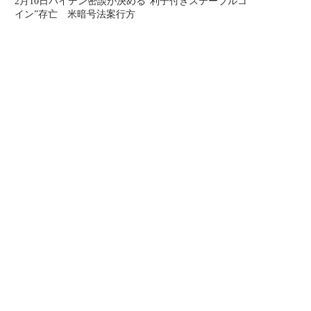
2月10日バイデン密談が決める“利子付きステーブルコ
イン”存亡 米暗号法案行方