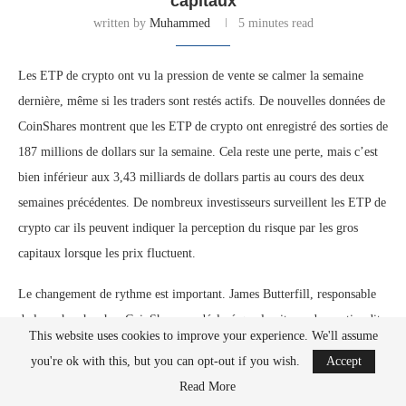
capitaux
written by
Muhammed
5 minutes read
Les ETP de crypto ont vu la pression de vente se calmer la semaine
dernière, même si les traders sont restés actifs. De nouvelles données de
CoinShares montrent que les ETP de crypto ont enregistré des sorties de
187 millions de dollars sur la semaine. Cela reste une perte, mais c’est
bien inférieur aux 3,43 milliards de dollars partis au cours des deux
semaines précédentes. De nombreux investisseurs surveillent les ETP de
crypto car ils peuvent indiquer la perception du risque par les gros
capitaux lorsque les prix fluctuent.
Le changement de rythme est important. James Butterfill, responsable
de la recherche chez CoinShares, a déclaré que la vitesse des sorties dit
This website uses cookies to improve your experience. We'll assume
souvent plus que le mouvement de prix lui-même. Dans les cycles
you're ok with this, but you can opt-out if you wish.
Accept
passés, les ETP de crypto ont parfois atteint un point de retournement
Read More
lorsque les sorties ralentissent après une forte baisse. Cela ne prouve pas