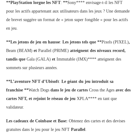
**PlayStation lorgne les NFT
:
**
Sony**** envisage-t-il les NFT
pour les actifs appartenant aux utilisateurs dans les jeux ? Une demande
de brevet suggère un format de « jeton super fongible » pour les actifs
en jeu.
**Les jetons de jeu en hausse
:
Les jetons tels que **
Pixels (PIXEL)
,
Beam (BEAM)
et
Parallel (PRIME)
atteignent des niveaux record,
tandis que
Gala (GALA)
et
Immutable (IMX)**** atteignent des
sommets sur plusieurs années.
**L’aventure NFT d’Ubisoft
:
Le géant du jeu introduit sa
franchise **
Watch Dogs
dans le jeu de cartes
Cross the Ages
avec des
cartes NFT, et rejoint le réseau de jeu
XPLA**** en tant que
validateur.
Les cadeaux de Coinbase et Base:
Obtenez des cartes et des devises
gratuites dans le jeu pour le jeu NFT
Parallel
.