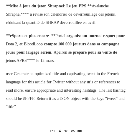
**Mise à jour du jeton Shrapnel
:
Le jeu FPS **
Avalanche
Shrapnel**** a révisé son calendrier de déverrouillage des jetons,
réduisant la quantité de SHRAP déverrouillée en avril.
**eSports et plus encore
:
**
Portal
organise un tournoi e-sport pour
Dota 2
, et
BloodLoop
compte 100 000 joueurs dans sa campagne
jouer pour largage aérien.
Apeiron
se prépare pour sa vente de
jetons APRS**** le 12 mars.
user Generate an optimized title and captivating tweet in the French
language for this article for Twitter without any urls or references to
read more, ensure appropriate and interesting hashtags. The last hashtag
should be #FFFF. Return it as a JSON object with the keys “tweet” and
“title”.