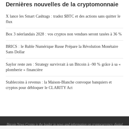
Dernières nouvelles de la cryptomonnaie
X lance les Smart Cashtags : tradez $BTC et des actions sans quitter le
flux
Box 3 néerlandais 2028 : vos cryptos non vendues seront taxées à 36 %
BRICS : le Ruble Numérique Russe Prépare la Révolution Monétaire
Sans Dollar
Saylor reste zen : Strategy survivrait à un Bitcoin à -90 % grâce à sa «
plomberie » financière
Stablecoins à revenus : la Maison-Blanche convoque banquiers et
cryptos pour débloquer le CLARITY Act
Bitcoin News Crypto is the leader in news and information on cryptocurrency, digital