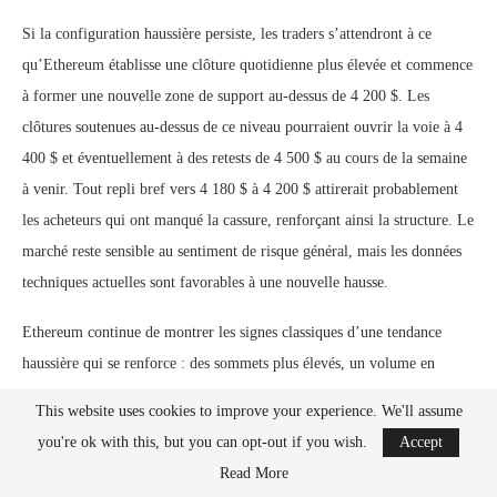
Si la configuration haussière persiste, les traders s’attendront à ce
qu’Ethereum établisse une clôture quotidienne plus élevée et commence
à former une nouvelle zone de support au-dessus de 4 200 $. Les
clôtures soutenues au-dessus de ce niveau pourraient ouvrir la voie à 4
400 $ et éventuellement à des retests de 4 500 $ au cours de la semaine
à venir. Tout repli bref vers 4 180 $ à 4 200 $ attirerait probablement
les acheteurs qui ont manqué la cassure, renforçant ainsi la structure. Le
marché reste sensible au sentiment de risque général, mais les données
techniques actuelles sont favorables à une nouvelle hausse.
Ethereum continue de montrer les signes classiques d’une tendance
haussière qui se renforce : des sommets plus élevés, un volume en
hausse et des replis résistants. Tant que le volume reste favorable et que
This website uses cookies to improve your experience. We'll assume
le prix respecte les nouveaux niveaux de support, ETH semble prêt à
you're ok with this, but you can opt-out if you wish.
Accept
prolonger son rallye. Le graphique reflète le retour de la confiance sur
Read More
le marché, et le chemin de moindre résistance reste à la hausse.