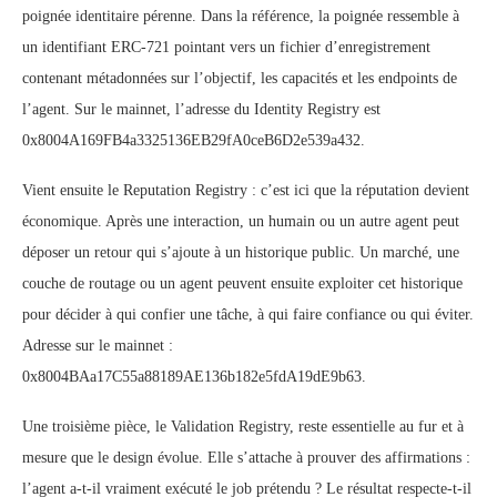
poignée identitaire pérenne. Dans la référence, la poignée ressemble à
un identifiant ERC-721 pointant vers un fichier d’enregistrement
contenant métadonnées sur l’objectif, les capacités et les endpoints de
l’agent. Sur le mainnet, l’adresse du Identity Registry est
0x8004A169FB4a3325136EB29fA0ceB6D2e539a432.
Vient ensuite le Reputation Registry : c’est ici que la réputation devient
économique. Après une interaction, un humain ou un autre agent peut
déposer un retour qui s’ajoute à un historique public. Un marché, une
couche de routage ou un agent peuvent ensuite exploiter cet historique
pour décider à qui confier une tâche, à qui faire confiance ou qui éviter.
Adresse sur le mainnet :
0x8004BAa17C55a88189AE136b182e5fdA19dE9b63.
Une troisième pièce, le Validation Registry, reste essentielle au fur et à
mesure que le design évolue. Elle s’attache à prouver des affirmations :
l’agent a-t-il vraiment exécuté le job prétendu ? Le résultat respecte-t-il