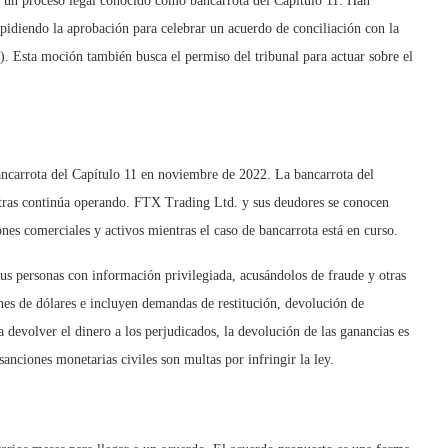
 un proceso legal conocido como bancarrota del Capítulo 11. Han
 pidiendo la aprobación para celebrar un acuerdo de conciliación con la
Esta moción también busca el permiso del tribunal para actuar sobre el
ancarrota del Capítulo 11 en noviembre de 2022. La bancarrota del
tras continúa operando. FTX Trading Ltd. y sus deudores se conocen
es comerciales y activos mientras el caso de bancarrota está en curso.
 personas con información privilegiada, acusándolos de fraude y otras
nes de dólares e incluyen demandas de restitución, devolución de
a devolver el dinero a los perjudicados, la devolución de las ganancias es
 sanciones monetarias civiles son multas por infringir la ley.