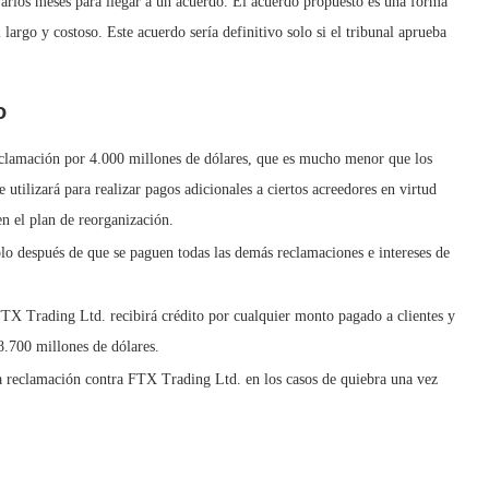
rios meses para llegar a un acuerdo. El acuerdo propuesto es una forma
 largo y costoso. Este acuerdo sería definitivo solo si el tribunal aprueba
o
clamación por 4.000 millones de dólares, que es mucho menor que los
 utilizará para realizar pagos adicionales a ciertos acreedores en virtud
 el plan de reorganización.
lo después de que se paguen todas las demás reclamaciones e intereses de
FTX Trading Ltd. recibirá crédito por cualquier monto pagado a clientes y
 8.700 millones de dólares.
 reclamación contra FTX Trading Ltd. en los casos de quiebra una vez