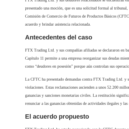
FTX Trading Ltd. y sus deudores relacionados se encuentran en
presentado una moción, que es una solicitud formal al tribunal,
Comisión de Comercio de Futuros de Productos Básicos (CFTC). 
acuerdo y brindar asistencia relacionada.
Antecedentes del caso
FTX Trading Ltd. y sus compañías afiliadas se declararon en b
Capítulo 11 permite a una empresa reorganizar sus deudas mien
como “deudores en posesión” porque aún controlan sus operacion
La CFTC ha presentado demandas contra FTX Trading Ltd. y sus
violaciones. Estas reclamaciones ascienden a unos 52.200 millo
ganancias y sanciones monetarias civiles. La restitución signific
renunciar a las ganancias obtenidas de actividades ilegales y las
El acuerdo propuesto