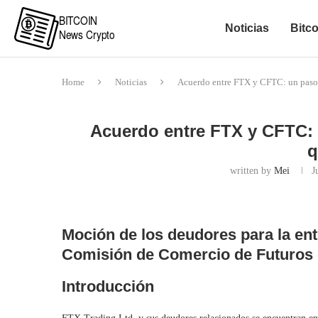
Noticias
Bitco
Home
Noticias
Acuerdo entre FTX y CFTC: un paso h
Acuerdo entre FTX y CFTC: u
q
written by
Mei
J
Moción de los deudores para la ent
Comisión de Comercio de Futuros 
Introducción