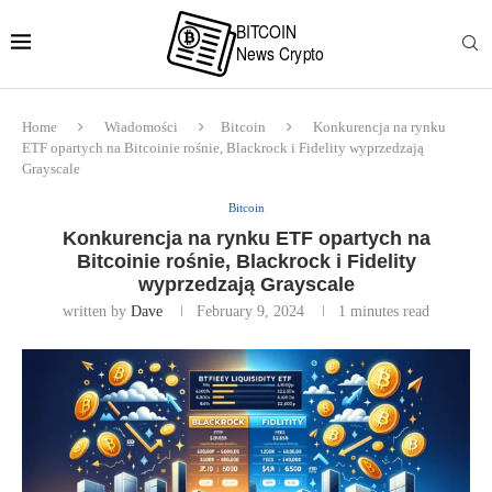
Home
Wiadomości
Bitcoin
Konkurencja na rynku
ETF opartych na Bitcoinie rośnie, Blackrock i Fidelity wyprzedzają
Grayscale
Bitcoin
Konkurencja na rynku ETF opartych na
Bitcoinie rośnie, Blackrock i Fidelity
wyprzedzają Grayscale
written by
Dave
February 9, 2024
1 minutes read