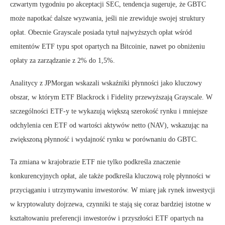
czwartym tygodniu po akceptacji SEC, tendencja sugeruje, że GBTC
może napotkać dalsze wyzwania, jeśli nie zrewiduje swojej struktury
opłat. Obecnie Grayscale posiada tytuł najwyższych opłat wśród
emitentów ETF typu spot opartych na Bitcoinie, nawet po obniżeniu
opłaty za zarządzanie z 2% do 1,5%.
Analitycy z JPMorgan wskazali wskaźniki płynności jako kluczowy
obszar, w którym ETF Blackrock i Fidelity przewyższają Grayscale. W
szczególności ETF-y te wykazują większą szerokość rynku i mniejsze
odchylenia cen ETF od wartości aktywów netto (NAV), wskazując na
zwiększoną płynność i wydajność rynku w porównaniu do GBTC.
Ta zmiana w krajobrazie ETF nie tylko podkreśla znaczenie
konkurencyjnych opłat, ale także podkreśla kluczową rolę płynności w
przyciąganiu i utrzymywaniu inwestorów. W miarę jak rynek inwestycji
w kryptowaluty dojrzewa, czynniki te stają się coraz bardziej istotne w
kształtowaniu preferencji inwestorów i przyszłości ETF opartych na