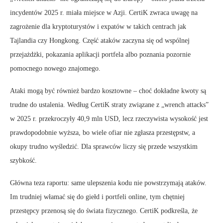
incydentów 2025 r. miała miejsce w Azji. CertiK zwraca uwagę na
zagrożenie dla kryptoturystów i expatów w takich centrach jak
Tajlandia czy Hongkong. Część ataków zaczyna się od wspólnej
przejażdżki, pokazania aplikacji portfela albo poznania pozornie
pomocnego nowego znajomego.
Ataki mogą być również bardzo kosztowne – choć dokładne kwoty są
trudne do ustalenia. Według CertiK straty związane z „wrench attacks”
w 2025 r. przekroczyły 40,9 mln USD, lecz rzeczywista wysokość jest
prawdopodobnie wyższa, bo wiele ofiar nie zgłasza przestępstw, a
okupy trudno wyśledzić. Dla sprawców liczy się przede wszystkim
szybkość.
Główna teza raportu: same ulepszenia kodu nie powstrzymają ataków.
Im trudniej włamać się do giełd i portfeli online, tym chętniej
przestępcy przenosą się do świata fizycznego. CertiK podkreśla, że