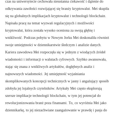
czas na uniwersytecie cechowała nieustanna ciekawość i dążenie do
odkrywania zawiłości rozwijającej się branży kryptowalut. Mei skupiła
się na globalnych implikacjach kryptowalut i technologii blockchain.
Napisała pracę na temat wyzwań regulacyjnych i możliwości
kryptowalut, która została wysoko oceniona za swoją głębię i
wnikliwość. Podczas pobytu w Nowym Jorku Mei doskonaliła również
swoje umiejętności w dziennikarstwie śledczym i analizie danych.
Kariera zawodowa Mei rozpoczęła się w jednym z wiodących źródeł
wiadomości i informacji o walutach cyfrowych. Szybko awansowała,
stając się znana z wnikliwych artykułów, dogłębnych analiz i
najnowszych wiadomości. Jej umiejętność wyjaśniania
skomplikowanych koncepcji technicznych w jasny i angażujący sposób
zdobyła jej lojalnych czytelników. Artykuły Mei często eksplorują
szersze implikacje technologii blockchain, w tym jej potencjał do
rewolucjonizowania branż poza finansami. To, co wyróżnia Mei jako
dziennikarkę, to jej niezachwiane zaangażowanie w prawdę i pasja do