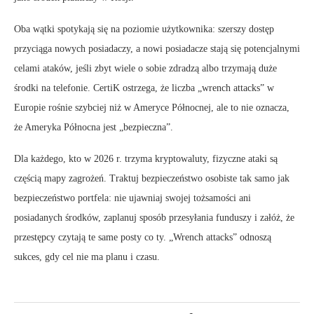
Oba wątki spotykają się na poziomie użytkownika: szerszy dostęp
przyciąga nowych posiadaczy, a nowi posiadacze stają się potencjalnymi
celami ataków, jeśli zbyt wiele o sobie zdradzą albo trzymają duże
środki na telefonie. CertiK ostrzega, że liczba „wrench attacks” w
Europie rośnie szybciej niż w Ameryce Północnej, ale to nie oznacza,
że Ameryka Północna jest „bezpieczna”.
Dla każdego, kto w 2026 r. trzyma kryptowaluty, fizyczne ataki są
częścią mapy zagrożeń. Traktuj bezpieczeństwo osobiste tak samo jak
bezpieczeństwo portfela: nie ujawniaj swojej tożsamości ani
posiadanych środków, zaplanuj sposób przesyłania funduszy i załóż, że
przestępcy czytają te same posty co ty. „Wrench attacks” odnoszą
sukces, gdy cel nie ma planu i czasu.