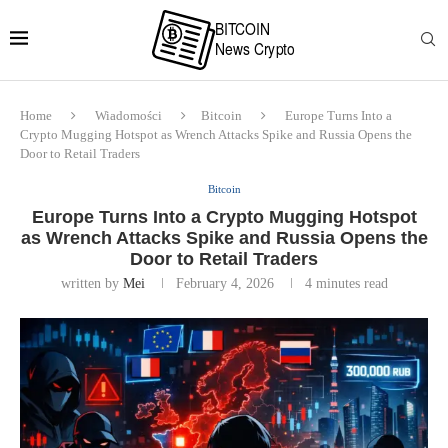
Home
Wiadomości
Bitcoin
Europe Turns Into a
Crypto Mugging Hotspot as Wrench Attacks Spike and Russia Opens the
Door to Retail Traders
Bitcoin
Europe Turns Into a Crypto Mugging Hotspot
as Wrench Attacks Spike and Russia Opens the
Door to Retail Traders
written by
Mei
February 4, 2026
4 minutes read