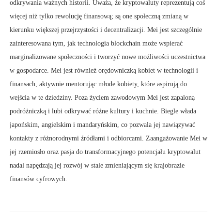
odkrywania ważnych historii. Uważa, że kryptowaluty reprezentują coś
więcej niż tylko rewolucję finansową; są one społeczną zmianą w
kierunku większej przejrzystości i decentralizacji. Mei jest szczególnie
zainteresowana tym, jak technologia blockchain może wspierać
marginalizowane społeczności i tworzyć nowe możliwości uczestnictwa
w gospodarce. Mei jest również orędowniczką kobiet w technologii i
finansach, aktywnie mentorując młode kobiety, które aspirują do
wejścia w te dziedziny. Poza życiem zawodowym Mei jest zapaloną
podróżniczką i lubi odkrywać różne kultury i kuchnie. Biegle włada
japońskim, angielskim i mandaryńskim, co pozwala jej nawiązywać
kontakty z różnorodnymi źródłami i odbiorcami. Zaangażowanie Mei w
jej rzemiosło oraz pasja do transformacyjnego potencjału kryptowalut
nadal napędzają jej rozwój w stale zmieniającym się krajobrazie
finansów cyfrowych.