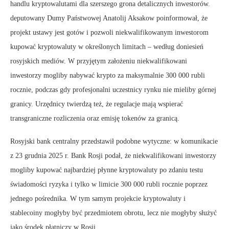
handlu kryptowalutami dla szerszego grona detalicznych inwestorów.
deputowany Dumy Państwowej Anatolij Aksakow poinformował, że
projekt ustawy jest gotów i pozwoli niekwalifikowanym inwestorom
kupować kryptowaluty w określonych limitach – według doniesień
rosyjskich mediów. W przyjętym założeniu niekwalifikowani
inwestorzy mogliby nabywać krypto za maksymalnie 300 000 rubli
rocznie, podczas gdy profesjonalni uczestnicy rynku nie mieliby górnej
granicy. Urzędnicy twierdzą też, że regulacje mają wspierać
transgraniczne rozliczenia oraz emisję tokenów za granicą.
Rosyjski bank centralny przedstawił podobne wytyczne: w komunikacie
z 23 grudnia 2025 r. Bank Rosji podał, że niekwalifikowani inwestorzy
mogliby kupować najbardziej płynne kryptowaluty po zdaniu testu
świadomości ryzyka i tylko w limicie 300 000 rubli rocznie poprzez
jednego pośrednika. W tym samym projekcie kryptowaluty i
stablecoiny mogłyby być przedmiotem obrotu, lecz nie mogłyby służyć
jako środek płatniczy w Rosji.