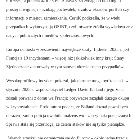
r. o 66%, a pobicia aż o 250%. Sprawcy zaczynają od doxxingu i
prostej inwigilacji – szukają pochwałek, zrzutów ekranów portfeli czy
informacji o miejscu zamieszkania. CertiK podkreśla, że w wielu
przypadkach wykorzystują OSINT, czyli otwarte źródła wywiadowcze z
danych publicznych i mediów społecznościowych.
Europa odniosła w zestawieniu największe straty. Liderem 2025 r. jest
Francja z 19 incydentami – więcej niż jakikolwiek inny kraj; Stany
Zjednoczone zanotowały w tym samym okresie osiem przypadków.
Wysokoprofilowy incydent pokazał, jak okrutne mogą być te ataki: w
styczniu 2025 r. współzałożyciel Ledger David Balland i jego żona
zostali porwani z domu we Francji; porywacze zażądali dużego okupu
w kryptowalutach. Prokuratura podała, że Balland doznał poważnych
obrażeń, zanim policja uwolniła małżeństwo i zatrzymała podejrzanych.
Sprawa stała się przestrogą, że celem ataków nie są tylko pieniądze.
„Wrench attacks” nie ograniczają się do Europy – około jedna trzecia