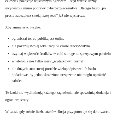
człowiek pozostaje najsłabszym ogniwem – stąd wzrost liczby
incydentów mimo poprawy cyberbezpieczeństwa. Dlatego hasło „po
prostu zabezpiecz swoją frazę seed” już nie wystarcza.
Aby zmniejszyć ryzyko:
ograniczaj to, co publikujesz online
nie pokazuj swojej lokalizacji w czasie rzeczywistym
trzymaj większość środków w cold storage na sprzętowym portfelu
w telefonie noś tylko mały „wydatkowy” portfel
dla dużych sum stosuj portfele wielopodpisowe lub hasło
dodatkowe, by jedno skradzione urządzenie nie mogło opróżnić
całości
Te kroki nie wyeliminują każdego zagrożenia, ale spowolnią złodzieja i
ograniczą straty.
W czasie gdy rośnie liczba ataków, Rosja przygotowuje się do otwarcia