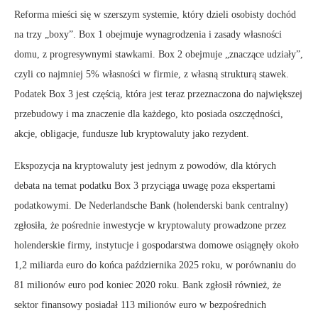
Reforma mieści się w szerszym systemie, który dzieli osobisty dochód
na trzy „boxy”. Box 1 obejmuje wynagrodzenia i zasady własności
domu, z progresywnymi stawkami. Box 2 obejmuje „znaczące udziały”,
czyli co najmniej 5% własności w firmie, z własną strukturą stawek.
Podatek Box 3 jest częścią, która jest teraz przeznaczona do największej
przebudowy i ma znaczenie dla każdego, kto posiada oszczędności,
akcje, obligacje, fundusze lub kryptowaluty jako rezydent.
Ekspozycja na kryptowaluty jest jednym z powodów, dla których
debata na temat podatku Box 3 przyciąga uwagę poza ekspertami
podatkowymi. De Nederlandsche Bank (holenderski bank centralny)
zgłosiła, że pośrednie inwestycje w kryptowaluty prowadzone przez
holenderskie firmy, instytucje i gospodarstwa domowe osiągnęły około
1,2 miliarda euro do końca października 2025 roku, w porównaniu do
81 milionów euro pod koniec 2020 roku. Bank zgłosił również, że
sektor finansowy posiadał 113 milionów euro w bezpośrednich