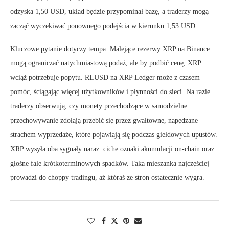
odzyska 1,50 USD, układ będzie przypominał bazę, a traderzy mogą
zacząć wyczekiwać ponownego podejścia w kierunku 1,53 USD.
Kluczowe pytanie dotyczy tempa. Malejące rezerwy XRP na Binance
mogą ograniczać natychmiastową podaż, ale by podbić cenę, XRP
wciąż potrzebuje popytu. RLUSD na XRP Ledger może z czasem
pomóc, ściągając więcej użytkowników i płynności do sieci. Na razie
traderzy obserwują, czy monety przechodzące w samodzielne
przechowywanie zdołają przebić się przez gwałtowne, napędzane
strachem wyprzedaże, które pojawiają się podczas giełdowych upustów.
XRP wysyła oba sygnały naraz: ciche oznaki akumulacji on-chain oraz
głośne fale krótkoterminowych spadków. Taka mieszanka najczęściej
prowadzi do choppy tradingu, aż któraś ze stron ostatecznie wygra.