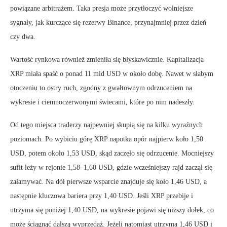
powiązane arbitrażem. Taka presja może przytłoczyć wolniejsze
sygnały, jak kurczące się rezerwy Binance, przynajmniej przez dzień
czy dwa.
Wartość rynkowa również zmieniła się błyskawicznie. Kapitalizacja
XRP miała spaść o ponad 11 mld USD w około dobę. Nawet w słabym
otoczeniu to ostry ruch, zgodny z gwałtownym odrzuceniem na
wykresie i ciemnoczerwonymi świecami, które po nim nadeszły.
Od tego miejsca traderzy najpewniej skupią się na kilku wyraźnych
poziomach. Po wybiciu górę XRP napotka opór najpierw koło 1,50
USD, potem około 1,53 USD, skąd zaczęło się odrzucenie. Mocniejszy
sufit leży w rejonie 1,58–1,60 USD, gdzie wcześniejszy rajd zaczął się
załamywać. Na dół pierwsze wsparcie znajduje się koło 1,46 USD, a
następnie kluczowa bariera przy 1,40 USD. Jeśli XRP przebije i
utrzyma się poniżej 1,40 USD, na wykresie pojawi się niższy dołek, co
może ściągnąć dalszą wyprzedaż. Jeżeli natomiast utrzyma 1,46 USD i