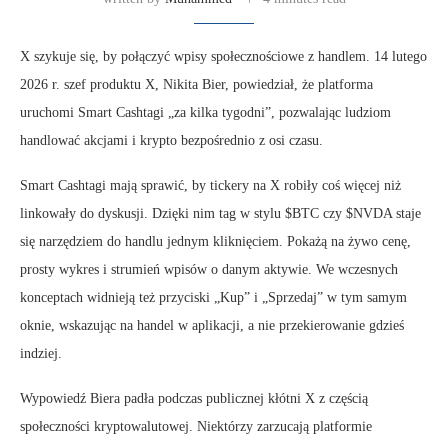
X szykuje się, by połączyć wpisy społecznościowe z handlem. 14 lutego
2026 r. szef produktu X, Nikita Bier, powiedział, że platforma
uruchomi Smart Cashtagi „za kilka tygodni”, pozwalając ludziom
handlować akcjami i krypto bezpośrednio z osi czasu.
Smart Cashtagi mają sprawić, by tickery na X robiły coś więcej niż
linkowały do dyskusji. Dzięki nim tag w stylu $BTC czy $NVDA staje
się narzędziem do handlu jednym kliknięciem. Pokażą na żywo cenę,
prosty wykres i strumień wpisów o danym aktywie. We wczesnych
konceptach widnieją też przyciski „Kup” i „Sprzedaj” w tym samym
oknie, wskazując na handel w aplikacji, a nie przekierowanie gdzieś
indziej.
Wypowiedź Biera padła podczas publicznej kłótni X z częścią
społeczności kryptowalutowej. Niektórzy zarzucają platformie