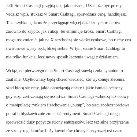
Jeśli Smart Cashtagi przyjdą tak, jak opisano, UX może być prosty:
widzisz wpis, stukasz w Smart Cashtagi, sprawdzasz cenę, handlujesz.
Taka szybka pętla może przyciągnąć więcej detalicznych traderów
zarówno do krypto, jak i akcji, bo eliminuje kroki. Smart Cashtagi
mogą też zmienić, jak na X rozchodzą się wieści rynkowe, bo ruchy cen
i wirusowe wpisy będą bliżej siebie. W tym sensie Smart Cashtagi to
nie tylko funkcja, lecz nowy sposób łączenia uwagi z działaniem.
Wciąż, od pierwszego dnia Smart Cashtagi stawią czoła pytaniom o
zaufanie. Użytkownicy będą chcieć wiedzieć, kto wykonuje zlecenia,
skąd biorą się ceny, jakie obowiązują opłaty i jakie istnieją ochrony,
gdy rozprzestrzeniają się oszustwa. Smart Cashtagi wzbudzą też obawy
o manipulację rynkiem i zachowania „pump”, bo sieci społecznościowe
potrafią błyskawicznie zmieniać sentyment. Smart Cashtagi mogą
sprowadzić duży popyt ze strony entuzjastów, lecz też silne przyjrzenie
ze strony regulatorów i użytkowników chcących czystszej osi czasu.