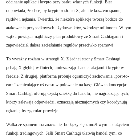
odcinanie aplikacji krypto przy braku własnych funkcji. Bier
odpowiada, że chce, by krypto rosło na X, ale nie kosztem spamu,
rajdów i nękania. Twierdzi, że niektóre aplikacje tworzą bodźce do
atakowania przypadkowych użytkowników, szkodząc milionom. W tym
wątku powiądał najbliższy plan produktowy ze Smart Cashtagami i
zapowiedział dalsze zacieśnianie regulów przeciwko spamowi.
To wyraźny rozłam w strategii X. Z jednej strony Smart Cashtagi
pchają X głębiej w fintech, umieszczając handel akcjami i krypto w
feedzie. Z drugiej, platforma próbuje ograniczyć zachowania „post-to-
earn” zamieniające oś czasu w polowanie na kasę. Główna koncepcja:
Smart Cashtagi oferują czystą ścieżkę do handlu, nie nagradzając tych,
którzy zalewają odpowiedzi, oznaczają nieznajomych czy koordynują
nękanie, by zgarniać prowizje.
Walka ze spamem ma znaczenie, bo łączy się z możliwym nadużyciem
funkcji tradingowych. Jeśli Smart Cashtagi ułatwią handel tym, co