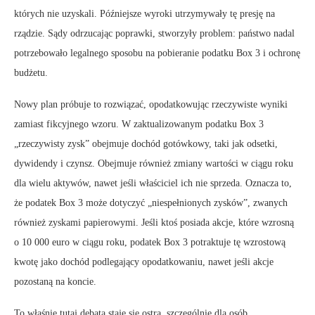
których nie uzyskali. Późniejsze wyroki utrzymywały tę presję na
rządzie. Sądy odrzucając poprawki, stworzyły problem: państwo nadal
potrzebowało legalnego sposobu na pobieranie podatku Box 3 i ochronę
budżetu.
Nowy plan próbuje to rozwiązać, opodatkowując rzeczywiste wyniki
zamiast fikcyjnego wzoru. W zaktualizowanym podatku Box 3
„rzeczywisty zysk” obejmuje dochód gotówkowy, taki jak odsetki,
dywidendy i czynsz. Obejmuje również zmiany wartości w ciągu roku
dla wielu aktywów, nawet jeśli właściciel ich nie sprzeda. Oznacza to,
że podatek Box 3 może dotyczyć „niespełnionych zysków”, zwanych
również zyskami papierowymi. Jeśli ktoś posiada akcje, które wzrosną
o 10 000 euro w ciągu roku, podatek Box 3 potraktuje tę wzrostową
kwotę jako dochód podlegający opodatkowaniu, nawet jeśli akcje
pozostaną na koncie.
To właśnie tutaj debata staje się ostra, szczególnie dla osób