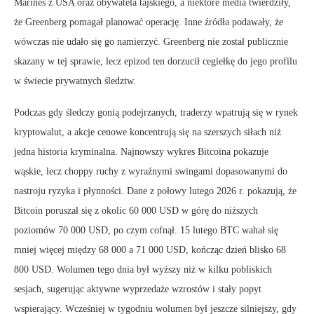
Marines z USA oraz obywatela tajskiego, a niektóre media twierdziły,
że Greenberg pomagał planować operację. Inne źródła podawały, że
wówczas nie udało się go namierzyć. Greenberg nie został publicznie
skazany w tej sprawie, lecz epizod ten dorzucił cegiełkę do jego profilu
w świecie prywatnych śledztw.
Podczas gdy śledczy gonią podejrzanych, traderzy wpatrują się w rynek
kryptowalut, a akcje cenowe koncentrują się na szerszych siłach niż
jedna historia kryminalna. Najnowszy wykres Bitcoina pokazuje
wąskie, lecz choppy ruchy z wyraźnymi swingami dopasowanymi do
nastroju ryzyka i płynności. Dane z połowy lutego 2026 r. pokazują, że
Bitcoin poruszał się z okolic 60 000 USD w górę do niższych
poziomów 70 000 USD, po czym cofnął. 15 lutego BTC wahał się
mniej więcej między 68 000 a 71 000 USD, kończąc dzień blisko 68
800 USD. Wolumen tego dnia był wyższy niż w kilku pobliskich
sesjach, sugerując aktywne wyprzedaże wzrostów i stały popyt
wspierający. Wcześniej w tygodniu wolumen był jeszcze silniejszy, gdy