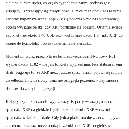
ciała po dużym ruchu, co często sygnalizuje pauzę, podczas gdy
kupujący i sprzedający się przegrupowują. Wolumen opowiada tę samą
historię: najwyższe słupki pojawiły się podczas wzrostu i wyprzedaży,
potem wyraźnie osłabł, gdy XRP poruszało się bokiem. Ostatnie świece
zamknęły się około 1,48 USD przy wolumenie około 1,34 mln XRP, co
pasuje do konsolidacji po szybkiej zmianie kierunku.
Momentum wciąż przechyla się ku niedźwiedziom. 14-dniowy RSI
wynosi około 41,82 – nie jest to strefa wyprzedania, lecz słabsza strona
skali. Sugeruje to, że XRP może jeszcze spaść, zanim pojawi się impuls
do odbicia. Innymi słowy, cena nie osiągnęła poziomu, który zmusza
shortów do zamykania pozycji.
Kolejny czynnik to źródło wyprzedaży. Raporty wskazują na mocne
sprzedaże XRP na giełdzie Upbit – około 50 mln XRP w czystej
sprzedaży w krótkim oknie. Gdy jedna platforma doświadcza napływu
zleceń na sprzedaż, może obniżyć szeroki kurs XRP, bo giełdy są