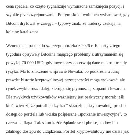
cena spadała, co często sygnalizuje wymuszone zamknięcia pozycji i
szybkie przepozycjonowanie. Po tym skoku wolumen wyhamował, gdy
Bitcoin dryfował w zasięgu – typowy znak, że traderzy czekają na
kolejny katalizator.
Wzorzec ten pasuje do szerszego obrazka z 2026 r. Raporty z tego
tygodnia opisywały Bitcoina mającego problemy z utrzymaniem się
powyżej 70 000 USD, gdy inwestorzy obserwują dane makro i trendy
ryzyka. Ma to znaczenie w sprawie Nowaka, bo podkreśla trudną
prawdę: historie kryptowalitowej przestępczości mogą szokować, ale
rynek zwykle rusza dalej, kierując się płynnością, stopami i lewarem.
Dla zwykłych użytkowników ważniejszy jest praktyczny morał: jeśli
ktoś twierdzi, że potrafi „odzyskać” skradzioną kryptowalutę, prosi o
dostęp do portfela lub wciska pośpieszne „spotkanie inwestycyjne”, to
czerwona flaga. Tak samo każde żądanie seed phrase, kodów lub
zdalnego dostępu do urządzenia. Portfel kryptowalutowy nie działa jak