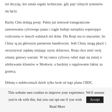
też decyzję, kto ustala reguły techniczne, gdy pięć różnych systemów
się łączy.
Ruchy Chin dodają presji. Pekin już testował transgraniczne
zastosowania cyfrowego juana i ciągle buduje narzędzia wspierające
rozliczenia w innych walutach niż dolar. Dla Rosji ma to znaczenie, bo
Chiny są jej głównym partnerem handlowym. Jeśli Chiny mogą płacić i
otrzymywać zapłatę omijając szyny dolarowe, Rosja chce mieć swój
własny gotowy wariant. W tej ramce cyfrowy rubel staje się mniej o
zdobywanie klientów w Moskwie, a bardziej o regulowanie faktur za
granicą.
Debatę o stablecoinach dzieli tylko krok od tego planu CBDC.
Rosyjskie banki komercyjne okazywały zainteresowanie stablecoinami
This website uses cookies to improve your experience. We'll assume
zaczepionymi do rubla dla transakcji transgranicznych, bo stablecoiny
you're ok with this, but you can opt-out if you wish.
Accept
mogą być elastyczne i podpiąć się do rur krypto. Jednak wielu
Read More
bankierów centralnych im nie ufa. Bank centralny Indii ostrzegał, że