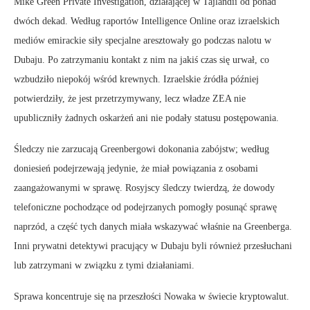
Mike Green Private Investigation, działającej w Tajlandii od ponad
dwóch dekad. Według raportów Intelligence Online oraz izraelskich
mediów emirackie siły specjalne aresztowały go podczas nalotu w
Dubaju. Po zatrzymaniu kontakt z nim na jakiś czas się urwał, co
wzbudziło niepokój wśród krewnych. Izraelskie źródła później
potwierdziły, że jest przetrzymywany, lecz władze ZEA nie
upubliczniły żadnych oskarżeń ani nie podały statusu postępowania.
Śledczy nie zarzucają Greenbergowi dokonania zabójstw; według
doniesień podejrzewają jedynie, że miał powiązania z osobami
zaangażowanymi w sprawę. Rosyjscy śledczy twierdzą, że dowody
telefoniczne pochodzące od podejrzanych pomogły posunąć sprawę
naprzód, a część tych danych miała wskazywać właśnie na Greenberga.
Inni prywatni detektywi pracujący w Dubaju byli również przesłuchani
lub zatrzymani w związku z tymi działaniami.
Sprawa koncentruje się na przeszłości Nowaka w świecie kryptowalut.