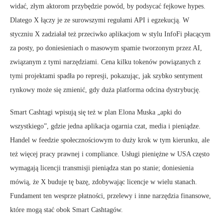
widać, złym aktorom przybędzie powód, by podsycać fejkowe hypes.
Dlatego X łączy je ze surowszymi regułami API i egzekucją. W
styczniu X zadziałał też przeciwko aplikacjom w stylu InfoFi płacącym
za posty, po doniesieniach o masowym spamie tworzonym przez AI,
związanym z tymi narzędziami. Cena kilku tokenów powiązanych z
tymi projektami spadła po represji, pokazując, jak szybko sentyment
rynkowy może się zmienić, gdy duża platforma odcina dystrybucję.
Smart Cashtagi wpisują się też w plan Elona Muska „apki do
wszystkiego”, gdzie jedna aplikacja ogarnia czat, media i pieniądze.
Handel w feedzie społecznościowym to duży krok w tym kierunku, ale
też więcej pracy prawnej i compliance. Usługi pieniężne w USA często
wymagają licencji transmisji pieniądza stan po stanie; doniesienia
mówią, że X buduje tę bazę, zdobywając licencje w wielu stanach.
Fundament ten wesprze płatności, przelewy i inne narzędzia finansowe,
które mogą stać obok Smart Cashtagów.