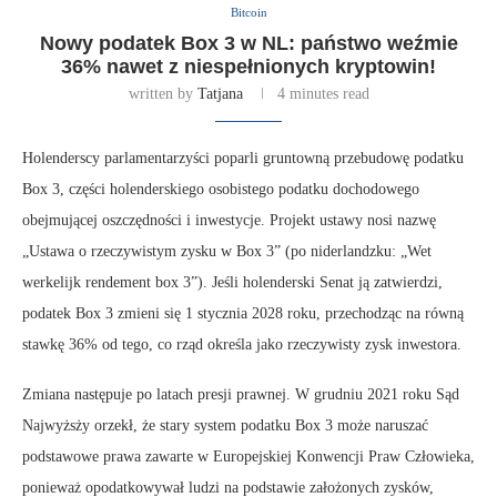
Bitcoin
Nowy podatek Box 3 w NL: państwo weźmie
36% nawet z niespełnionych kryptowin!
written by
Tatjana
4 minutes read
Holenderscy parlamentarzyści poparli gruntowną przebudowę podatku
Box 3, części holenderskiego osobistego podatku dochodowego
obejmującej oszczędności i inwestycje. Projekt ustawy nosi nazwę
„Ustawa o rzeczywistym zysku w Box 3” (po niderlandzku: „Wet
werkelijk rendement box 3”). Jeśli holenderski Senat ją zatwierdzi,
podatek Box 3 zmieni się 1 stycznia 2028 roku, przechodząc na równą
stawkę 36% od tego, co rząd określa jako rzeczywisty zysk inwestora.
Zmiana następuje po latach presji prawnej. W grudniu 2021 roku Sąd
Najwyżsży orzekł, że stary system podatku Box 3 może naruszać
podstawowe prawa zawarte w Europejskiej Konwencji Praw Człowieka,
ponieważ opodatkowywał ludzi na podstawie założonych zysków,