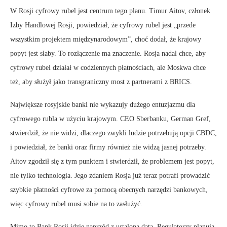
W Rosji cyfrowy rubel jest centrum tego planu. Timur Aitov, członek
Izby Handlowej Rosji, powiedział, że cyfrowy rubel jest „przede
wszystkim projektem międzynarodowym”, choć dodał, że krajowy
popyt jest słaby. To rozłączenie ma znaczenie. Rosja nadal chce, aby
cyfrowy rubel działał w codziennych płatnościach, ale Moskwa chce
też, aby służył jako transgraniczny most z partnerami z BRICS.
Największe rosyjskie banki nie wykazujy dużego entuzjazmu dla
cyfrowego rubla w użyciu krajowym. CEO Sberbanku, German Gref,
stwierdził, że nie widzi, dlaczego zwykli ludzie potrzebują opcji CBDC,
i powiedział, że banki oraz firmy również nie widzą jasnej potrzeby.
Aitov zgodził się z tym punktem i stwierdził, że problemem jest popyt,
nie tylko technologia. Jego zdaniem Rosja już teraz potrafi prowadzić
szybkie płatności cyfrowe za pomocą obecnych narzędzi bankowych,
więc cyfrowy rubel musi sobie na to zasłużyć.
Mimo to Bank Rosji idzie naprzód z ustaloną datą. Regulatorzy planują