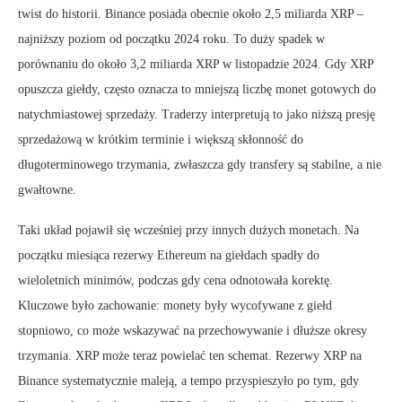
twist do historii. Binance posiada obecnie około 2,5 miliarda XRP –
najniższy poziom od początku 2024 roku. To duży spadek w
porównaniu do około 3,2 miliarda XRP w listopadzie 2024. Gdy XRP
opuszcza giełdy, często oznacza to mniejszą liczbę monet gotowych do
natychmiastowej sprzedaży. Traderzy interpretują to jako niższą presję
sprzedażową w krótkim terminie i większą skłonność do
długoterminowego trzymania, zwłaszcza gdy transfery są stabilne, a nie
gwałtowne.
Taki układ pojawił się wcześniej przy innych dużych monetach. Na
początku miesiąca rezerwy Ethereum na giełdach spadły do
wieloletnich minimów, podczas gdy cena odnotowała korektę.
Kluczowe było zachowanie: monety były wycofywane z giełd
stopniowo, co może wskazywać na przechowywanie i dłuższe okresy
trzymania. XRP może teraz powielać ten schemat. Rezerwy XRP na
Binance systematycznie maleją, a tempo przyspieszyło po tym, gdy