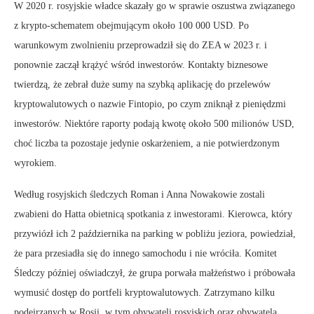
W 2020 r. rosyjskie władce skazały go w sprawie oszustwa związanego
z krypto-schematem obejmującym około 100 000 USD. Po
warunkowym zwolnieniu przeprowadził się do ZEA w 2023 r. i
ponownie zaczął krążyć wśród inwestorów. Kontakty biznesowe
twierdzą, że zebrał duże sumy na szybką aplikację do przelewów
kryptowalutowych o nazwie Fintopio, po czym zniknął z pieniędzmi
inwestorów. Niektóre raporty podają kwotę około 500 milionów USD,
choć liczba ta pozostaje jedynie oskarżeniem, a nie potwierdzonym
wyrokiem.
Według rosyjskich śledczych Roman i Anna Nowakowie zostali
zwabieni do Hatta obietnicą spotkania z inwestorami. Kierowca, który
przywiózł ich 2 października na parking w pobliżu jeziora, powiedział,
że para przesiadła się do innego samochodu i nie wróciła. Komitet
Śledczy później oświadczył, że grupa porwała małżeństwo i próbowała
wymusić dostęp do portfeli kryptowalutowych. Zatrzymano kilku
podejrzanych w Rosji, w tym obywateli rosyjskich oraz obywatela