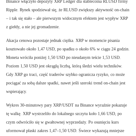
Binance włączyło depozyty XRP Ledger dla stablecoina RLUSD firmy
Ripple. Rynek spodziewał się, że RLUSD zwiększy aktywność on-chain
– i tak się stało – ale pierwszym widocznym efektem jest wypływ XRP
z giełdy, a nie jej gromadzenie.
Akacja cenowa pozostaje jednak ciężka. XRP w momencie pisania
kosztowało około 1,47 USD, po spadku o około 6% w ciągu 24 godzin.
Moneta wróciła poniżej 1,50 USD po nieudanym teście 1,53 USD.
Poziom 1,50 USD jest okrągłą liczbą, którą śledzi wielu techników.
Gdy XRP go traci, część traderów szybko ogranicza ryzyko, co może
pociągać za sobą dalsze spadki, nawet jeśli szeroki trend on-chain jest
wspierający.
Wykres 30-minutowy pary XRP/USDT na Binance wyraźnie pokazuje
tę walkę. XRP wystrzeliło do lokalnego szczytu koło 1,66 USD, po
czym odwróciło się w gwałtownej wyprzedaży. Po osunięciu kurs
uformował płaski zakres 1,47–1,50 USD. Świece wykazują mniejsze