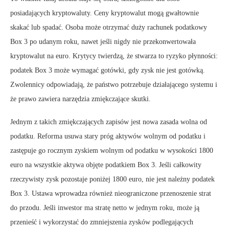
posiadających kryptowaluty. Ceny kryptowalut mogą gwałtownie
skakać lub spadać. Osoba może otrzymać duży rachunek podatkowy
Box 3 po udanym roku, nawet jeśli nigdy nie przekonwertowała
kryptowalut na euro. Krytycy twierdzą, że stwarza to ryzyko płynności:
podatek Box 3 może wymagać gotówki, gdy zysk nie jest gotówką.
Zwolennicy odpowiadają, że państwo potrzebuje działającego systemu i
że prawo zawiera narzędzia zmiękczające skutki.
Jednym z takich zmiękczających zapisów jest nowa zasada wolna od
podatku. Reforma usuwa stary próg aktywów wolnym od podatku i
zastępuje go rocznym zyskiem wolnym od podatku w wysokości 1800
euro na wszystkie aktywa objęte podatkiem Box 3. Jeśli całkowity
rzeczywisty zysk pozostaje poniżej 1800 euro, nie jest należny podatek
Box 3. Ustawa wprowadza również nieograniczone przenoszenie strat
do przodu. Jeśli inwestor ma stratę netto w jednym roku, może ją
przenieść i wykorzystać do zmniejszenia zysków podlegających