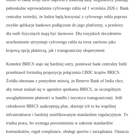
pełnoskalne wprowadzenie cyfrowego rubla od 1 września 2026 r. Bank
centralny twierdzi, że ludzie będą korzystać z cyfrowego rubla poprzez
zwykłe aplikacje bankowe podłączone do jego platformy, a przelewy
dla osób fizycznych mają być darmowe. Dla rosyjskich decydentów
uruchomienie utrzymuje cyfrowego rubla na torze zarówno jako
krajową opcję płatniczą, jak i transgraniczny eksperyment.
Kontekst BRICS staje się bardziej ostry, ponieważ bank centralny Indii
przedstawił formalną propozycję połączenia CBDC krajów BRICS.
Źródła obeznane z pomysłem mówią, że Reserve Bank of India chce,
aby temat znalazł się w agendzie spotkania BRICS, ze szczególnym
uwzględnieniem płatności w handlu i turystyce transgranicznej. Jeśli
członkowie BRICS zaakceptują plan, skieruje ich to ku wspólnej
infrastrukturze i bardziej zunifikowanym standardom regulacyjnym. To
trudna praca, bo wymaga porozumienia w zakresie standardów
komunikatów, reguł compliance, obsługi sporów i zarządzania. Oznacza