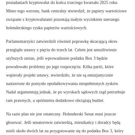
posiadaniach kryptowalut do końca trzeciego kwartału 2025 roku.
Mimo tego wzrostu, bank centralny stwierdził, że papiery wartościowe
związane z kryptowalutami pozostają małym wycinkiem szerszego
holenderskiego rynku papierów wartościowych.
Parlamentarzyści zatwierdzili również poprawkę skracającą okres
przeglądu ustawy z pięciu do trzech lat. Celem jest umożliwienie
szybszych zmian, jeśli wprowadzenie podatku Box 3 będzie
powodowało problemy po jego rozpoczęciu. Kilka partii, które
wspierały projekt ustawy, stwierdziło, że nie są entuzjastycznie
nastawione do pomysłu opodatkowywania niespełnionych zysków.
Nadal argumentują jednak, że po wyrokach sądowych rząd potrzebuje
ram prawnych, a opóźnienia dodatkowo obciążają budżet.
Na razie plan nie jest ostateczny. Holenderski Senat musi jeszcze
głosować. Jeśli senatorowie zatwierdzą, mieszkańcy i doradcy będą
mieli około dwóch lat na przygotowanie się do podatku Box 3, który