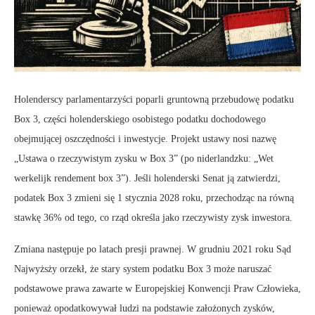
Holenderscy parlamentarzyści poparli gruntowną przebudowę podatku
Box 3, części holenderskiego osobistego podatku dochodowego
obejmującej oszczędności i inwestycje. Projekt ustawy nosi nazwę
„Ustawa o rzeczywistym zysku w Box 3” (po niderlandzku: „Wet
werkelijk rendement box 3”). Jeśli holenderski Senat ją zatwierdzi,
podatek Box 3 zmieni się 1 stycznia 2028 roku, przechodząc na równą
stawkę 36% od tego, co rząd określa jako rzeczywisty zysk inwestora.
Zmiana następuje po latach presji prawnej. W grudniu 2021 roku Sąd
Najwyżsży orzekł, że stary system podatku Box 3 może naruszać
podstawowe prawa zawarte w Europejskiej Konwencji Praw Człowieka,
ponieważ opodatkowywał ludzi na podstawie założonych zysków,