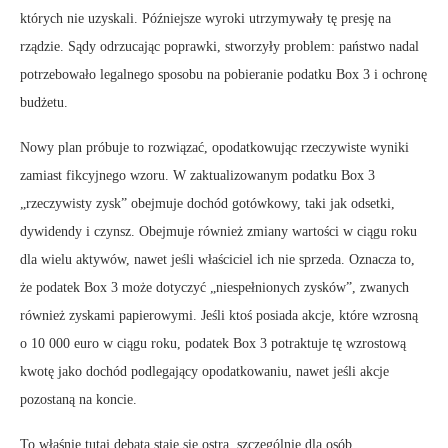
których nie uzyskali. Późniejsze wyroki utrzymywały tę presję na
rządzie. Sądy odrzucając poprawki, stworzyły problem: państwo nadal
potrzebowało legalnego sposobu na pobieranie podatku Box 3 i ochronę
budżetu.
Nowy plan próbuje to rozwiązać, opodatkowując rzeczywiste wyniki
zamiast fikcyjnego wzoru. W zaktualizowanym podatku Box 3
„rzeczywisty zysk” obejmuje dochód gotówkowy, taki jak odsetki,
dywidendy i czynsz. Obejmuje również zmiany wartości w ciągu roku
dla wielu aktywów, nawet jeśli właściciel ich nie sprzeda. Oznacza to,
że podatek Box 3 może dotyczyć „niespełnionych zysków”, zwanych
również zyskami papierowymi. Jeśli ktoś posiada akcje, które wzrosną
o 10 000 euro w ciągu roku, podatek Box 3 potraktuje tę wzrostową
kwotę jako dochód podlegający opodatkowaniu, nawet jeśli akcje
pozostaną na koncie.
To właśnie tutaj debata staje się ostra, szczególnie dla osób