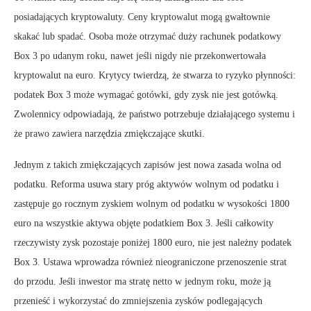
posiadających kryptowaluty. Ceny kryptowalut mogą gwałtownie
skakać lub spadać. Osoba może otrzymać duży rachunek podatkowy
Box 3 po udanym roku, nawet jeśli nigdy nie przekonwertowała
kryptowalut na euro. Krytycy twierdzą, że stwarza to ryzyko płynności:
podatek Box 3 może wymagać gotówki, gdy zysk nie jest gotówką.
Zwolennicy odpowiadają, że państwo potrzebuje działającego systemu i
że prawo zawiera narzędzia zmiękczające skutki.
Jednym z takich zmiękczających zapisów jest nowa zasada wolna od
podatku. Reforma usuwa stary próg aktywów wolnym od podatku i
zastępuje go rocznym zyskiem wolnym od podatku w wysokości 1800
euro na wszystkie aktywa objęte podatkiem Box 3. Jeśli całkowity
rzeczywisty zysk pozostaje poniżej 1800 euro, nie jest należny podatek
Box 3. Ustawa wprowadza również nieograniczone przenoszenie strat
do przodu. Jeśli inwestor ma stratę netto w jednym roku, może ją
przenieść i wykorzystać do zmniejszenia zysków podlegających