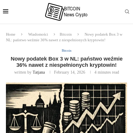
Home
Wiadomości
Bitcoin
Nowy podatek Box 3 w
NL: państwo weźmie 36% nawet z niespełnionych kryptowin!
Bitcoin
Nowy podatek Box 3 w NL: państwo weźmie
36% nawet z niespełnionych kryptowin!
written by
Tatjana
February 14, 2026
4 minutes read