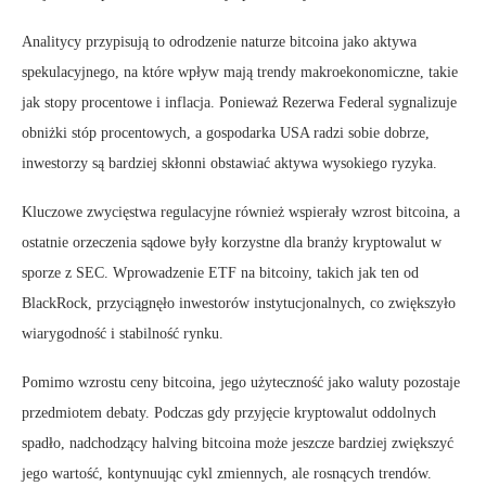
Analitycy przypisują to odrodzenie naturze bitcoina jako aktywa
spekulacyjnego, na które wpływ mają trendy makroekonomiczne, takie
jak stopy procentowe i inflacja. Ponieważ Rezerwa Federal sygnalizuje
obniżki stóp procentowych, a gospodarka USA radzi sobie dobrze,
inwestorzy są bardziej skłonni obstawiać aktywa wysokiego ryzyka.
Kluczowe zwycięstwa regulacyjne również wspierały wzrost bitcoina, a
ostatnie orzeczenia sądowe były korzystne dla branży kryptowalut w
sporze z SEC. Wprowadzenie ETF na bitcoiny, takich jak ten od
BlackRock, przyciągnęło inwestorów instytucjonalnych, co zwiększyło
wiarygodność i stabilność rynku.
Pomimo wzrostu ceny bitcoina, jego użyteczność jako waluty pozostaje
przedmiotem debaty. Podczas gdy przyjęcie kryptowalut oddolnych
spadło, nadchodzący halving bitcoina może jeszcze bardziej zwiększyć
jego wartość, kontynuując cykl zmiennych, ale rosnących trendów.