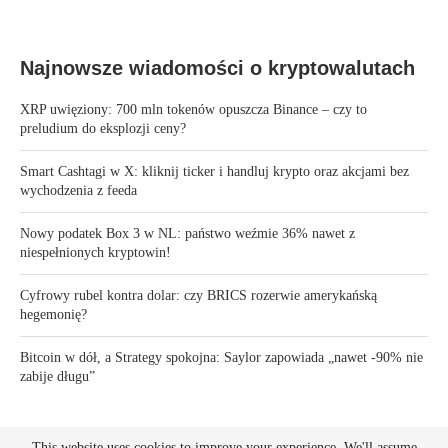
Najnowsze wiadomości o kryptowalutach
XRP uwięziony: 700 mln tokenów opuszcza Binance – czy to
preludium do eksplozji ceny?
Smart Cashtagi w X: kliknij ticker i handluj krypto oraz akcjami bez
wychodzenia z feeda
Nowy podatek Box 3 w NL: państwo weźmie 36% nawet z
niespełnionych kryptowin!
Cyfrowy rubel kontra dolar: czy BRICS rozerwie amerykańską
hegemonię?
Bitcoin w dół, a Strategy spokojna: Saylor zapowiada „nawet -90% nie
zabije długu”
This website uses cookies to improve your experience. We'll assume